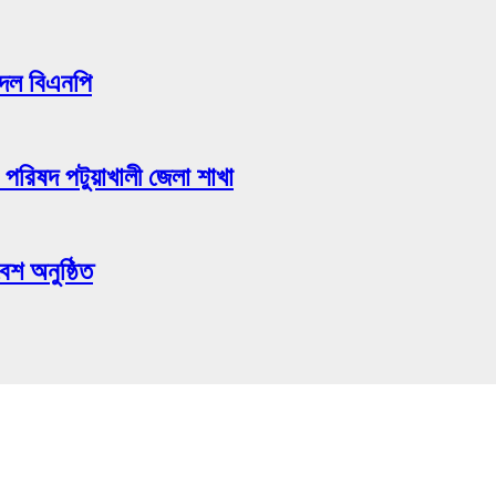
ী দল বিএনপি
পরিষদ পটুয়াখালী জেলা শাখা
েশ অনুষ্ঠিত
ছিল