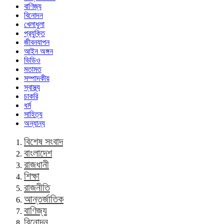
বাণিজ্য
বিনোদন
খেলাধুলা
প্রযুক্তি
জীবনযাপন
আইন অঙ্গন
ভিডিও
মতামত
সম্পাদকীয়
স্বাস্থ্য
চাকরি
ধর্ম
সাহিত্য
অন্যান্য
বিশেষ সংবাদ
বাংলাদেশ
রাজধানী
শিক্ষা
রাজনীতি
আন্তর্জাতিক
বাণিজ্য
বিনোদন