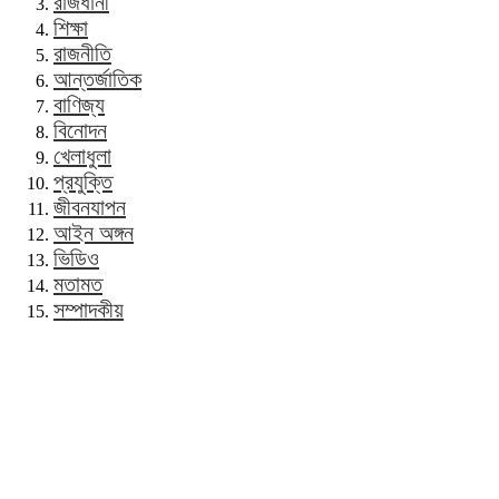
রাজধানী
শিক্ষা
রাজনীতি
আন্তর্জাতিক
বাণিজ্য
বিনোদন
খেলাধুলা
প্রযুক্তি
জীবনযাপন
আইন অঙ্গন
ভিডিও
মতামত
সম্পাদকীয়