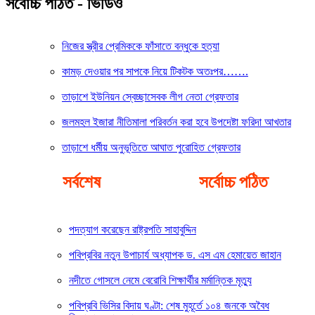
সর্বোচ্চ পঠিত - ভিডিও
নিজের স্ত্রীর প্রেমিককে ফাঁসাতে বন্ধুকে হত্যা
কামড় দেওয়ার পর সাপকে নিয়ে টিকটক অতঃপর…….
তাড়াশে ইউনিয়ন স্বেচ্ছাসেবক লীগ নেতা গ্রেফতার
জলমহল ইজারা নীতিমালা পরিবর্তন করা হবে উপদেষ্টা ফরিদা আখতার
তাড়াশে ধর্মীয় অনুভূতিতে আঘাত পুরোহিত গ্রেফতার
সর্বশেষ
সর্বোচ্চ পঠিত
পদত্যাগ করেছেন রাষ্ট্রপতি সাহাবুদ্দিন
পবিপ্রবির নতুন উপাচার্য অধ্যাপক ড. এস এম হেমায়েত জাহান
নদীতে গোসলে নেমে বেরোবি শিক্ষার্থীর মর্মান্তিক মৃত্যু
পবিপ্রবি ভিসির বিদায় ঘণ্টা: শেষ মুহূর্তে ১০৪ জনকে অবৈধ