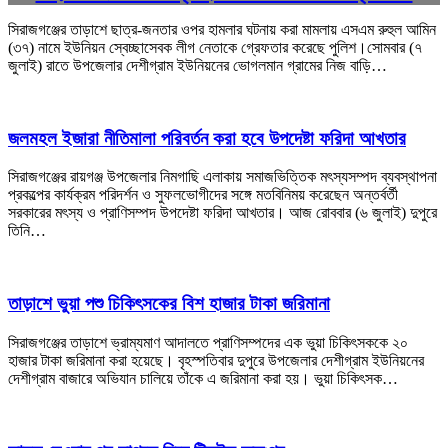
সিরাজগঞ্জের তাড়াশে ছাত্র-জনতার ওপর হামলার ঘটনায় করা মামলায় এসএম রুহুল আমিন
(৩৭) নামে ইউনিয়ন স্বেচ্ছাসেবক লীগ নেতাকে গ্রেফতার করেছে পুলিশ।সোমবার (৭
জুলাই) রাতে উপজেলার দেশীগ্রাম ইউনিয়নের ভোগলমান গ্রামের নিজ বাড়ি…
জলমহল ইজারা নীতিমালা পরিবর্তন করা হবে উপদেষ্টা ফরিদা আখতার
সিরাজগঞ্জের রায়গঞ্জ উপজেলার নিমগাছি এলাকায় সমাজভিত্তিক মৎস্যসম্পদ ব্যবস্থাপনা
প্রকল্পের কার্যক্রম পরিদর্শন ও সুফলভোগীদের সঙ্গে মতবিনিময় করেছেন অন্তর্বর্তী
সরকারের মৎস্য ও প্রাণিসম্পদ উপদেষ্টা ফরিদা আখতার। আজ রোববার (৬ জুলাই) দুপুরে
তিনি…
তাড়াশে ভুয়া পশু চিকিৎসকের বিশ হাজার টাকা জরিমানা
সিরাজগঞ্জের তাড়াশে ভ্রাম্যমাণ আদালতে প্রাণিসম্পদের এক ভুয়া চিকিৎসককে ২০
হাজার টাকা জরিমানা করা হয়েছে। বৃহস্পতিবার দুপুরে উপজেলার দেশীগ্রাম ইউনিয়নের
দেশীগ্রাম বাজারে অভিযান চালিয়ে তাঁকে এ জরিমানা করা হয়। ভুয়া চিকিৎসক…