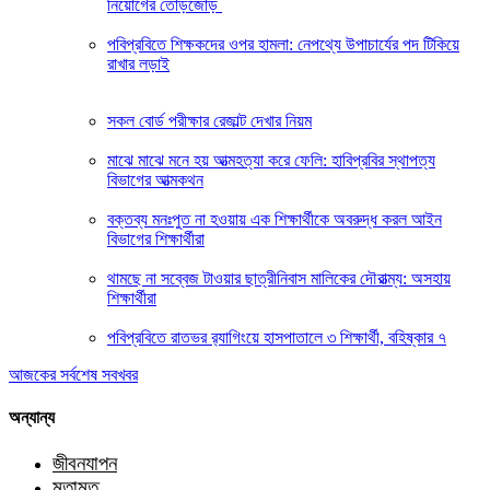
নিয়োগের তোড়জোড়
পবিপ্রবিতে শিক্ষকদের ওপর হামলা: নেপথ্যে উপাচার্যের পদ টিকিয়ে
রাখার লড়াই
সকল বোর্ড পরীক্ষার রেজাল্ট দেখার নিয়ম
মাঝে মাঝে মনে হয় আত্মহত্যা করে ফেলি: হাবিপ্রবির স্থাপত্য
বিভাগের আত্মকথন
বক্তব্য মনঃপুত না হওয়ায় এক শিক্ষার্থীকে অবরুদ্ধ করল আইন
বিভাগের শিক্ষার্থীরা
থামছে না সব্বেজ টাওয়ার ছাত্রীনিবাস মালিকের দৌরাত্ম্য: অসহায়
শিক্ষার্থীরা
পবিপ্রবিতে রাতভর র‍্যাগিংয়ে হাসপাতালে ৩ শিক্ষার্থী, বহিষ্কার ৭
আজকের সর্বশেষ সবখবর
অন্যান্য
জীবনযাপন
মতামত