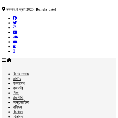
মঙ্গলবার, 8 জুলাই 2025 | [bangla_date]
বিশেষ সংবাদ
জাতীয়
বাংলাদেশ
রাজধানী
শিক্ষা
রাজনীতি
আন্তর্জাতিক
বাণিজ্য
বিনোদন
খেলাধুলা