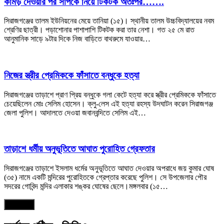
কামড় দেওয়ার পর সাপকে নিয়ে টিকটক অতঃপর…….
সিরাজগঞ্জের তালম ইউনিয়নের মেয়ে তানিয়া (১৫)। স্থানীয় তালম উচ্চবিদ্যালয়ের নবম
শ্রেণির ছাত্রী। পড়াশোনার পাশাপাশি টিকটক করা তার নেশা। গত ২৫ মে রাত
আনুমানিক সাড়ে ৯টার দিকে নিজ বাড়িতে বাথরুমে যাওয়ার…
নিজের স্ত্রীর প্রেমিককে ফাঁসাতে বন্ধুকে হত্যা
সিরাজগঞ্জের তাড়াশে প্রাণ প্রিয় বন্ধুকে গলা কেটে হত্যা করে স্ত্রীর প্রেমিককে ফাঁসাতে
চেয়েছিলেন মোঃ সেলিম হোসেন। ক্লু-লেস এই হত্যা রহস্য উদঘাটন করেন সিরাজগঞ্জ
জেলা পুলিশ। আদালতে দেওয়া জবানবন্দিতে সেলিম এই…
তাড়াশে ধর্মীয় অনুভূতিতে আঘাত পুরোহিত গ্রেফতার
সিরাজগঞ্জের তাড়াশে ইসলাম ধর্মের অনুভূতিতে আঘাত দেওয়ার অপরাধে জয় কুমার ঘোষ
(৩৫) নামে একটি মন্দিরের পুরোহিতকে গ্রেপ্তার করেছে পুলিশ। সে উপজেলার পৌর
সদরের গোবিন্দ মন্দির এলাকার শঙ্কর ঘোষের ছেলে।মঙ্গলবার (১৫…
আরও পড়ুন