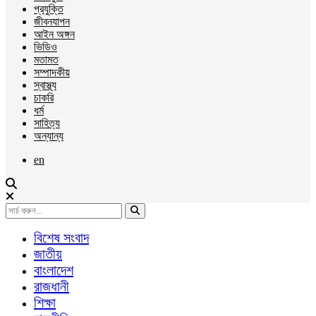
প্রযুক্তি
জীবনযাপন
আইন অঙ্গন
ভিডিও
মতামত
সম্পাদকীয়
স্বাস্থ্য
চাকরি
ধর্ম
সাহিত্য
অন্যান্য
en
বিশেষ সংবাদ
জাতীয়
বাংলাদেশ
রাজধানী
শিক্ষা