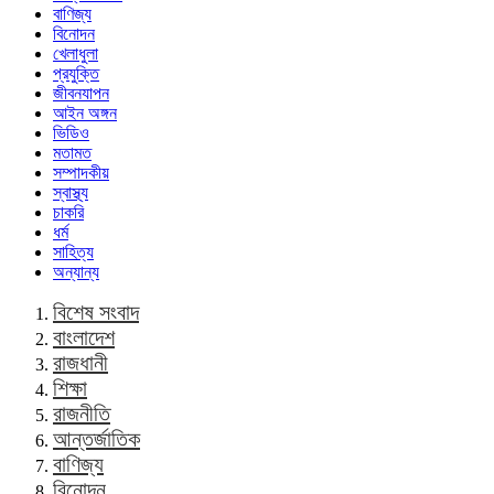
বাণিজ্য
বিনোদন
খেলাধুলা
প্রযুক্তি
জীবনযাপন
আইন অঙ্গন
ভিডিও
মতামত
সম্পাদকীয়
স্বাস্থ্য
চাকরি
ধর্ম
সাহিত্য
অন্যান্য
বিশেষ সংবাদ
বাংলাদেশ
রাজধানী
শিক্ষা
রাজনীতি
আন্তর্জাতিক
বাণিজ্য
বিনোদন