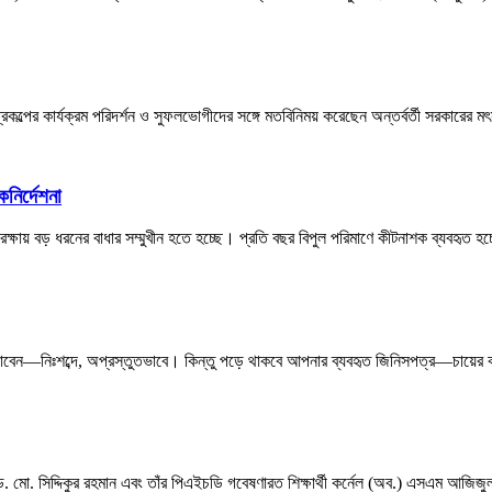
রকল্পের কার্যক্রম পরিদর্শন ও সুফলভোগীদের সঙ্গে মতবিনিময় করেছেন অন্তর্বর্তী সরকারের
নির্দেশনা
 রক্ষায় বড় ধরনের বাধার সম্মুখীন হতে হচ্ছে। প্রতি বছর বিপুল পরিমাণে কীটনাশক ব্যবহৃত 
যাবেন—নিঃশব্দে, অপ্রস্তুতভাবে। কিন্তু পড়ে থাকবে আপনার ব্যবহৃত জিনিসপত্র—চায়ের 
ক ড. মো. সিদ্দিকুর রহমান এবং তাঁর পিএইচডি গবেষণারত শিক্ষার্থী কর্নেল (অব.) এসএম আ