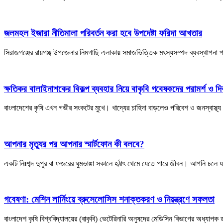
জলমহল ইজারা নীতিমালা পরিবর্তন করা হবে উপদেষ্টা ফরিদা আখতার
সিরাজগঞ্জের রায়গঞ্জ উপজেলার নিমগাছি এলাকায় সমাজভিত্তিক মৎস্যসম্পদ ব্যবস্থাপনা প্
ক্ষতিকর বালাইনাশকের বিকল্প ব্যবহার নিয়ে বাকৃবি গবেষকদের পরামর্শ ও দিক
বাংলাদেশের কৃষি এখন গভীর সংকটের মুখে। খাদ্যের চাহিদা বাড়লেও পরিবেশ ও জনস্বাস্থ্য
আপনার মৃত্যুর পর আপনার স্মার্টফোন কী বলবে?
একটি নিঃশব্দ দুপুর বা ফজরের ঘুমভাঙা সকালে হঠাৎ থেমে যেতে পারে জীবন। আপনি চলে 
গবেষণা: মেশিন লার্নিংয়ে ব্রুসেলোসিস শনাক্তকরণ ও নিয়ন্ত্রণে সফলতা
বাংলাদেশ কৃষি বিশ্ববিদ্যালয়ের (বাকৃবি) ভেটেরিনারি অনুষদের মেডিসিন বিভাগের অধ্যাপ