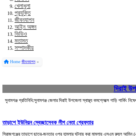
খেলাধুলা
প্রযুক্তি
জীবনযাপন
আইন অঙ্গন
ভিডিও
মতামত
সম্পাদকীয়
Home
জীবনযাপন
»
দিরাই উপজ
সুনামগঞ্জ প্রতিনিধি:সুনামগঞ্জ জেলার দিরাই উপজেলা স্বাস্থ্য কমপ্লেক্সে গাড়ি পার্কি
তাড়াশে ইউনিয়ন স্বেচ্ছাসেবক লীগ নেতা গ্রেফতার
সিরাজগঞ্জের তাড়াশে ছাত্র-জনতার ওপর হামলার ঘটনায় করা মামলায় এসএম রুহুল আমিন 