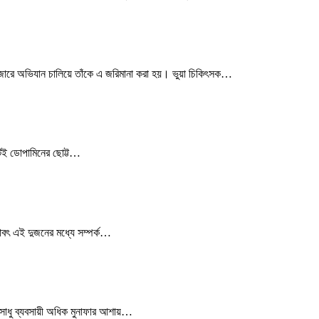
 বাজারে অভিযান চালিয়ে তাঁকে এ জরিমানা করা হয়। ভুয়া চিকিৎসক…
টিই ডোপামিনের ছোট্ট…
বৎ এই দুজনের মধ্যে সম্পর্ক…
অসাধু ব্যবসায়ী অধিক মুনাফার আশায়…