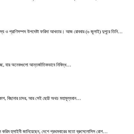
 মৎস্য ও প্রাণিসম্পদ উপদেষ্টা ফরিদা আখতার। আজ রোববার (৬ জুলাই) দুপুরে তিনি…
হচ্ছে, যার অনেকগুলো আন্তর্জাতিকভাবে নিষিদ্ধ…
কাপ, বিছানার চাদর, আর সেই ছোট্ট অথচ মহামূল্যবান…
জিজুল করিম হুসাইনী জানিয়েছেন, দেশে প্রথমবারের মতো ব্রুসেলোসিস রোগ…