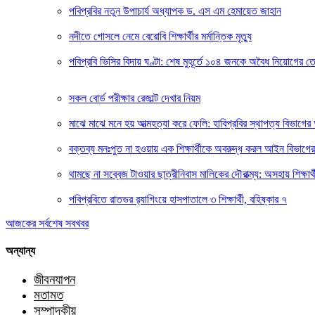
পবিপ্রবির নতুন উপাচার্য অধ্যাপক ড. এস এম হেমায়েত জাহান
নদীতে গোসলে নেমে বেরোবি শিক্ষার্থীর মর্মান্তিক মৃত্যু
পবিপ্রবি ভিসির বিদায় ঘণ্টা: শেষ মুহূর্তে ১০৪ জনকে অবৈধ নিয়োগের
সকল বোর্ড পরীক্ষার রেজাল্ট দেখার নিয়ম
মাঝে মাঝে মনে হয় আত্মহত্যা করে ফেলি: হাবিপ্রবির স্থাপত্য বিভাগের
বক্তব্য মনঃপুত না হওয়ায় এক শিক্ষার্থীকে অবরুদ্ধ করল আইন বিভাগের শি
থামছে না সব্বেজ টাওয়ার ছাত্রীনিবাস মালিকের দৌরাত্ম্য: অসহায় শিক্ষার্থ
পবিপ্রবিতে রাতভর র‍্যাগিংয়ে হাসপাতালে ৩ শিক্ষার্থী, বহিষ্কার ৭
আজকের সর্বশেষ সবখবর
অন্যান্য
জীবনযাপন
মতামত
সম্পাদকীয়