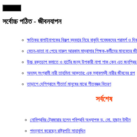
আরও পড়ুন
সর্বোচ্চ পঠিত - জীবনযাপন
ক্ষতিকর বালাইনাশকের বিকল্প ব্যবহার নিয়ে বাকৃবি গবেষকদের পরামর্শ ও দিক
বেতন-ভাতা না পেয়ে দারুল আরকাম মাদ্রাসার শিক্ষক-কর্মীদের মানবেতর জী
উচ্চ রক্তচাপ কমাতে ও হার্টের জন্য উপকারী নাপা শাক কেন এত জনপ্রিয়
অদম্য সংগ্রামী নারী তাহমিনা আক্তার: এক স্বাবলম্বী নারীর জীবনের গল্প
তাড়াশে দেশিগ্রামে শীতার্ত মানুষের মাঝে শীতবস্ত্র বিতরণ
সর্বশেষ
নোবিপ্রবির ট্রেজারার হলেন পবিপ্রবি অধ্যাপক ড. মো. হাছান উদ্দীন
পদত্যাগ করেছেন রাষ্ট্রপতি সাহাবুদ্দিন