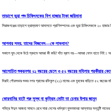
তাড়াশে ভুয়া পশু চিকিৎসকের বিশ হাজার টাকা জরিমানা
সিরাজগঞ্জের তাড়াশে ভ্রাম্যমাণ আদালতে প্রাণিসম্পদের এক ভুয়া চিকিৎসককে ২০ হাজার 
আপনার সময়, তাদের বিজনেস—কে লাভবান?
সকালে ঘুম থেকে উঠে প্রথমে আমরা কী করি? দাঁত ব্রাশ নয়—আমরা ফোন হাতে নিই। আঙ
আলোচিত শুকরনগর ২১ বছরের ছেলে ও ৫২ বছরের মহিলার পরকীয়ার কেলে
দিরাই পৌরসভার শুকর নগর গ্রামের রফিকুল (২১) নামের এক যুবকের বাড়িতে ৫২ বছরের 
কোরবানির হাটে গরু সুস্থ না কৃত্রিম মোটা তা চেনার উপায় জানুন
পবিত্র ঈদুল আজহা সামনে রেখে সারা দেশের ধর্মপ্রাণ মুসলমানরা আল্লাহর সন্তুষ্টি লাভে