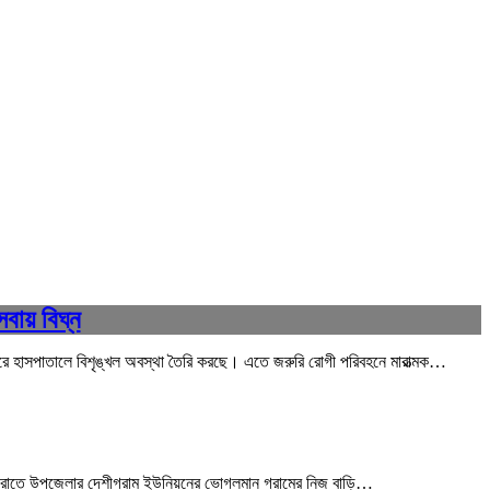
েবায় বিঘ্ন
েশ করে হাসপাতালে বিশৃঙ্খল অবস্থা তৈরি করছে। এতে জরুরি রোগী পরিবহনে মারাত্মক…
) রাতে উপজেলার দেশীগ্রাম ইউনিয়নের ভোগলমান গ্রামের নিজ বাড়ি…