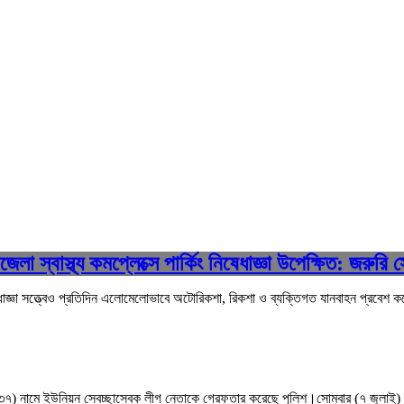
েলা স্বাস্থ্য কমপ্লেক্সে পার্কিং নিষেধাজ্ঞা উপেক্ষিত: জরুরি স
ং নিষেধাজ্ঞা সত্ত্বেও প্রতিদিন এলোমেলোভাবে অটোরিকশা, রিকশা ও ব্যক্তিগত যানবাহন প্রব
(৩৭) নামে ইউনিয়ন স্বেচ্ছাসেবক লীগ নেতাকে গ্রেফতার করেছে পুলিশ।সোমবার (৭ জুলাই