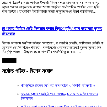
তাড়াশে বিএনপির চেয়ার পার্সনের উপদেষ্টা সিবাজগঞ্জ-৩ আসনের সাবেক সংসদ সদস্য
আব্দুল মান্নান তালুকদারের নামাজে জানাযা অনুষ্ঠানে অর্ধশতাধিক মোবাইল ফোন চুরির
ঘটনা ঘটেছে। তাৎক্ষণিক বিষয়টি হাজার হাজার মানুষের মধ্যে বিরূপ প্রতিক্রিয়া…
চা পাতার নির্যাসে তৈরি সিলভার কণায় দ্বিগুণ বৃদ্ধি পাবে জারবেরা ফুলের
জীবনকাল
বিশ্বের অন্যতম জনপ্রিয় কাটফুল ‘জারবেরা’, যা বারবার্টন ডেইজি, আফ্রিকান ডেইজি বা
ট্রান্সভাল ডেইজি নামেও পরিচিত। বাংলাদেশের প্রেক্ষিতে জারবেরা ফুলের ব্যবহার দিন
দিন বৃদ্ধি পাচ্ছে। উজ্জ্বল রঙ ও আকর্ষণীয় গঠনবৈচিত্র্যের কারণে…
আরও পড়ুন
সর্বোচ্চ পঠিত - বিশেষ সংবাদ
পবিপ্রবিতে রাতভর র‍্যাগিংয়ে হাসপাতালে ৩ শিক্ষার্থী, বহিষ্কার ৭
আইনের ছায়ায় বেআইনি খেলা: আখাউড়ার সোহাগকে ঘিরে ক্ষোভের
বিস্ফোরণ
ক্ষতিকর বালাইনাশকের বিকল্প ব্যবহার নিয়ে বাকৃবি গবেষকদের পরামর্শ ও