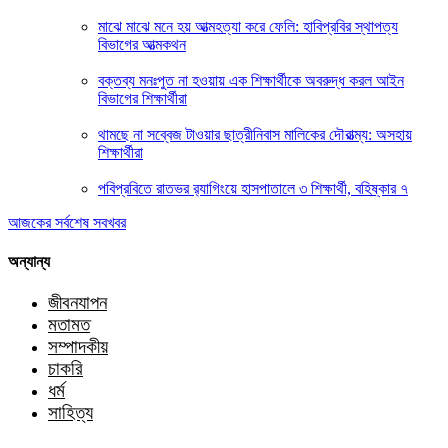
মাঝে মাঝে মনে হয় আত্মহত্যা করে ফেলি: হাবিপ্রবির স্থাপত্য
বিভাগের আত্মকথন
বক্তব্য মনঃপুত না হওয়ায় এক শিক্ষার্থীকে অবরুদ্ধ করল আইন
বিভাগের শিক্ষার্থীরা
থামছে না সব্বেজ টাওয়ার ছাত্রীনিবাস মালিকের দৌরাত্ম্য: অসহায়
শিক্ষার্থীরা
পবিপ্রবিতে রাতভর র‍্যাগিংয়ে হাসপাতালে ৩ শিক্ষার্থী, বহিষ্কার ৭
আজকের সর্বশেষ সবখবর
অন্যান্য
জীবনযাপন
মতামত
সম্পাদকীয়
চাকরি
ধর্ম
সাহিত্য