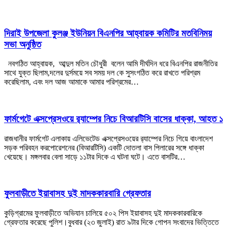
দিরাই উপজেলা কুলঞ্জ ইউনিয়ন বিএনপির আহ্বায়ক কমিটির মতবিনিময়
সভা অনুষ্ঠিত
নবগঠিত আহ্বায়ক, আব্দুল মতিন চৌধুরী বলেন আমি দীর্ঘদিন ধরে বিএনপির রাজনীতির
সাথে যুক্ত ছিলাম,দলের দুর্সময়ে সব সময় দল কে সুসংগঠিত করে রাখতে পরিশ্রম
করেছিলাম, এবং দল আজ আমাকে আমার পরিশ্রমের…
ফার্মগেটে এক্সপ্রেসওয়ে র‍্যাম্পের নিচে বিআরটিসি বাসের ধাক্কা, আহত ১
রাজধানীর ফার্মগেট এলাকায় এলিভেটেড এক্সপ্রেসওয়ের র‍্যাম্পের নিচে গিয়ে বাংলাদেশ
সড়ক পরিবহন করপোরেশনের (বিআরটিসি) একটি দোতলা বাস পিলারের সঙ্গে ধাক্কা
খেয়েছে। মঙ্গলবার বেলা সাড়ে ১১টার দিকে এ ঘটনা ঘটে। এতে বাসটির…
ফুলবাড়ীতে ইয়াবাসহ দুই মাদককারবারি গ্রেফতার
কুড়িগ্রামের ফুলবাড়ীতে অভিযান চালিয়ে ৫০২ পিস ইয়াবাসহ দুই মাদককারবারিকে
গ্রেফতার করেছে পুলিশ।বুধবার (২৩ জুলাই) রাত ৯টার দিকে গোপন সংবাদের ভিত্তিতে