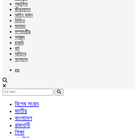
প্রযুক্তি
জীবনযাপন
আইন অঙ্গন
ভিডিও
মতামত
সম্পাদকীয়
স্বাস্থ্য
চাকরি
ধর্ম
সাহিত্য
অন্যান্য
en
বিশেষ সংবাদ
জাতীয়
বাংলাদেশ
রাজধানী
শিক্ষা