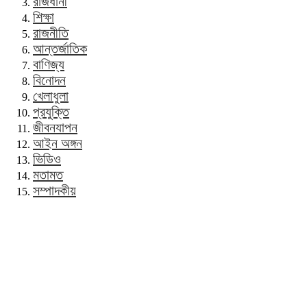
রাজধানী
শিক্ষা
রাজনীতি
আন্তর্জাতিক
বাণিজ্য
বিনোদন
খেলাধুলা
প্রযুক্তি
জীবনযাপন
আইন অঙ্গন
ভিডিও
মতামত
সম্পাদকীয়