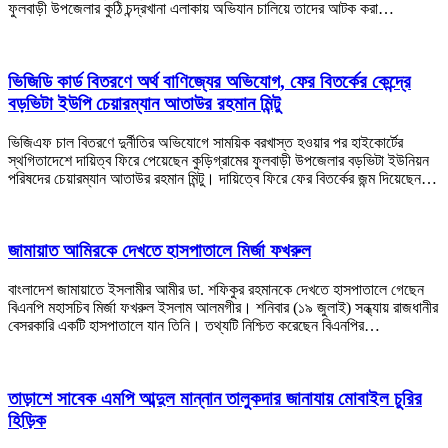
ফুলবাড়ী উপজেলার কুঠি চন্দ্রখানা এলাকায় অভিযান চালিয়ে তাদের আটক করা…
ভিজিডি কার্ড বিতরণে অর্থ বাণিজ্যের অভিযোগ, ফের বিতর্কের কেন্দ্রে
বড়ভিটা ইউপি চেয়ারম্যান আতাউর রহমান মিন্টু
ভিজিএফ চাল বিতরণে দুর্নীতির অভিযোগে সাময়িক বরখাস্ত হওয়ার পর হাইকোর্টের
স্থগিতাদেশে দায়িত্ব ফিরে পেয়েছেন কুড়িগ্রামের ফুলবাড়ী উপজেলার বড়ভিটা ইউনিয়ন
পরিষদের চেয়ারম্যান আতাউর রহমান মিন্টু। দায়িত্বে ফিরে ফের বিতর্কের জন্ম দিয়েছেন…
জামায়াত আমিরকে দেখতে হাসপাতালে মির্জা ফখরুল
বাংলাদেশ জামায়াতে ইসলামীর আমীর ডা. শফিকুর রহমানকে দেখতে হাসপাতালে গেছেন
বিএনপি মহাসচিব মির্জা ফখরুল ইসলাম আলমগীর। শনিবার (১৯ জুলাই) সন্ধ্যায় রাজধানীর
বেসরকারি একটি হাসপাতালে যান তিনি। তথ্যটি নিশ্চিত করেছেন বিএনপির…
তাড়াশে সাবেক এমপি আব্দুল মান্নান তালুকদার জানাযায় মোবাইল চুরির
হিড়িক