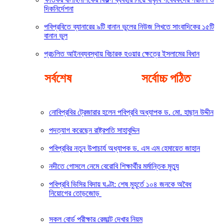
দিকনির্দেশনা
পবিপ্রবিতে ব্যানারের ৯টি বানান ভুলের নিউজ লিখতে সাংবাদিকের ১৫টি
বানান ভুল
প্রচলিত আইনব্যবস্থায় বিচারক হ‌ওয়ার ক্ষেত্রে ইসলামের বিধান
সর্বশেষ
সর্বোচ্চ পঠিত
নোবিপ্রবির ট্রেজারার হলেন পবিপ্রবি অধ্যাপক ড. মো. হাছান উদ্দীন
পদত্যাগ করেছেন রাষ্ট্রপতি সাহাবুদ্দিন
পবিপ্রবির নতুন উপাচার্য অধ্যাপক ড. এস এম হেমায়েত জাহান
নদীতে গোসলে নেমে বেরোবি শিক্ষার্থীর মর্মান্তিক মৃত্যু
পবিপ্রবি ভিসির বিদায় ঘণ্টা: শেষ মুহূর্তে ১০৪ জনকে অবৈধ
নিয়োগের তোড়জোড়
সকল বোর্ড পরীক্ষার রেজাল্ট দেখার নিয়ম