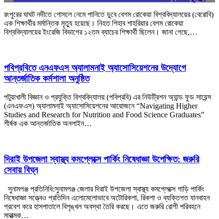
রংপুরের ঘাঘট নদীতে গোসলে নেমে পানিতে ডুবে বেগম রোকেয়া বিশ্ববিদ্যালয়ের (বেরোবি)
এক শিক্ষার্থীর মর্মান্তিক মৃত্যু হয়েছে। নিহত শিহাব শাহরিয়ার বেগম রোকেয়া
বিশ্ববিদ্যালয়ের ইংরেজি বিভাগের ১২তম ব্যাচের শিক্ষার্থী ছিলেন। জানা গেছে,…
পবিপ্রবিতে এনএফএস অ্যালামনাই অ্যাসোসিয়েশনের উদ্যোগে
আন্তর্জাতিক কর্মশালা অনুষ্ঠিত
পটুয়াখালী বিজ্ঞান ও প্রযুক্তি বিশ্ববিদ্যালয় (পবিপ্রবি) এর নিউট্রিশন অ্যান্ড ফুড সায়েন্স
(এনএফএস) অ্যালামনাই অ্যাসোসিয়েশনের আয়োজনে “Navigating Higher
Studies and Research for Nutrition and Food Science Graduates”
শীর্ষক এক আন্তর্জাতিক অনলাইন…
দিরাই উপজেলা স্বাস্থ্য কমপ্লেক্সে পার্কিং নিষেধাজ্ঞা উপেক্ষিত: জরুরি
সেবায় বিঘ্ন
সুনামগঞ্জ প্রতিনিধি:সুনামগঞ্জ জেলার দিরাই উপজেলা স্বাস্থ্য কমপ্লেক্সে গাড়ি পার্কিং
নিষেধাজ্ঞা সত্ত্বেও প্রতিদিন এলোমেলোভাবে অটোরিকশা, রিকশা ও ব্যক্তিগত যানবাহন
প্রবেশ করে হাসপাতালে বিশৃঙ্খল অবস্থা তৈরি করছে। এতে জরুরি রোগী পরিবহনে
মারাত্মক…