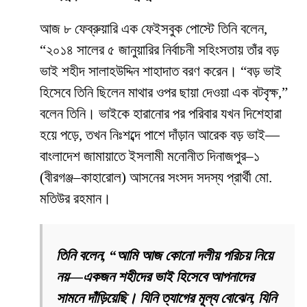
আজ ৮ ফেব্রুয়ারি এক ফেইসবুক পোস্টে তিনি বলেন,
“২০১৪ সালের ৫ জানুয়ারির নির্বাচনী সহিংসতায় তাঁর বড়
ভাই শহীদ সালাহউদ্দিন শাহাদাত বরণ করেন। “বড় ভাই
হিসেবে তিনি ছিলেন মাথার ওপর ছায়া দেওয়া এক বটবৃক্ষ,”
বলেন তিনি। ভাইকে হারানোর পর পরিবার যখন দিশেহারা
হয়ে পড়ে, তখন নিঃশব্দে পাশে দাঁড়ান আরেক বড় ভাই—
বাংলাদেশ জামায়াতে ইসলামী মনোনীত দিনাজপুর–১
(বীরগঞ্জ–কাহারোল) আসনের সংসদ সদস্য প্রার্থী মো.
মতিউর রহমান।
তিনি বলেন, “আমি আজ কোনো দলীয় পরিচয় নিয়ে
নয়—একজন শহীদের ভাই হিসেবে আপনাদের
সামনে দাঁড়িয়েছি। যিনি ত্যাগের মূল্য বোঝেন, যিনি