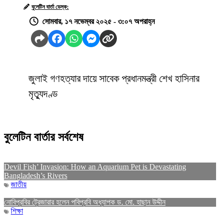
বুলেটিন বার্তা ডেস্ক:
সোমবার, ১৭ নভেম্বর ২০২৫ - ৩:০৭ অপরাহ্ন
জুলাই গণহত্যার দায়ে সাবেক প্রধানমন্ত্রী শেখ হাসিনার
মৃত্যুদণ্ড
বুলেটিন বার্তার সর্বশেষ
Devil Fish’ Invasion: How an Aquarium Pet is Devastating
Bangladesh’s Rivers
জাতীয়
নোবিপ্রবির ট্রেজারার হলেন পবিপ্রবি অধ্যাপক ড. মো. হাছান উদ্দীন
শিক্ষা