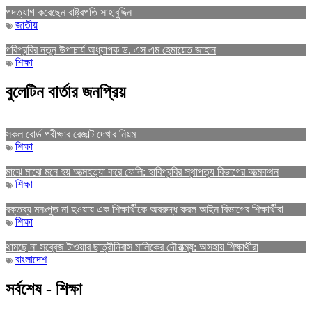
পদত্যাগ করেছেন রাষ্ট্রপতি সাহাবুদ্দিন
জাতীয়
পবিপ্রবির নতুন উপাচার্য অধ্যাপক ড. এস এম হেমায়েত জাহান
শিক্ষা
বুলেটিন বার্তার জনপ্রিয়
সকল বোর্ড পরীক্ষার রেজাল্ট দেখার নিয়ম
শিক্ষা
মাঝে মাঝে মনে হয় আত্মহত্যা করে ফেলি: হাবিপ্রবির স্থাপত্য বিভাগের আত্মকথন
শিক্ষা
বক্তব্য মনঃপুত না হওয়ায় এক শিক্ষার্থীকে অবরুদ্ধ করল আইন বিভাগের শিক্ষার্থীরা
শিক্ষা
থামছে না সব্বেজ টাওয়ার ছাত্রীনিবাস মালিকের দৌরাত্ম্য: অসহায় শিক্ষার্থীরা
বাংলাদেশ
সর্বশেষ - শিক্ষা