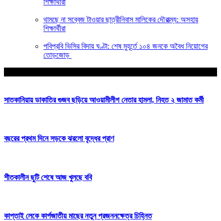
শিক্ষার্থীরা
থামছে না সব্বেজ টাওয়ার ছাত্রীনিবাস মালিকের দৌরাত্ম্য: অসহায়
শিক্ষার্থীরা
পবিপ্রবি ভিসির বিদায় ঘণ্টা: শেষ মুহূর্তে ১০৪ জনকে অবৈধ নিয়োগের
তোড়জোড়
আপনার জন্য নির্বাচিত
সাতকানিয়ায় ডাকাতির গুজব ছড়িয়ে আওয়ামীলীগ নেতার হামলা, নিহত ২ জামাত কর্মী
বছরের প্রথম দিনে সড়কে ঝরলো বৃদ্ধের প্রাণ
শীতকালীন ছুটি শেষে আজ খুলছে ববি
কাপ্তাই লেকে কার্পজাতীয় মাছের নতুন প্রজননক্ষেত্র চিহ্নিত