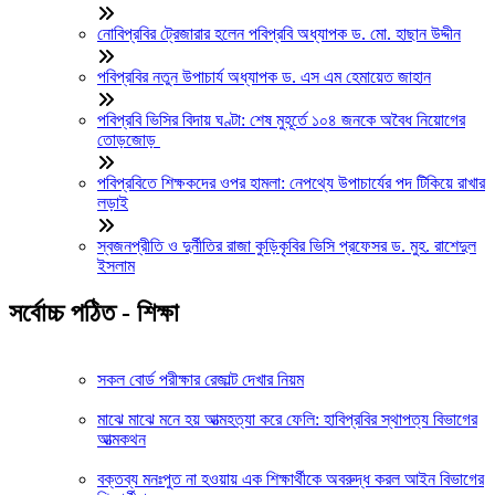
নোবিপ্রবির ট্রেজারার হলেন পবিপ্রবি অধ্যাপক ড. মো. হাছান উদ্দীন
পবিপ্রবির নতুন উপাচার্য অধ্যাপক ড. এস এম হেমায়েত জাহান
পবিপ্রবি ভিসির বিদায় ঘণ্টা: শেষ মুহূর্তে ১০৪ জনকে অবৈধ নিয়োগের
তোড়জোড়
পবিপ্রবিতে শিক্ষকদের ওপর হামলা: নেপথ্যে উপাচার্যের পদ টিকিয়ে রাখার
লড়াই
স্বজনপ্রীতি ও দুর্নীতির রাজা কুড়িকৃবির ভিসি প্রফেসর ড. মুহ. রাশেদুল
ইসলাম
সর্বোচ্চ পঠিত - শিক্ষা
সকল বোর্ড পরীক্ষার রেজাল্ট দেখার নিয়ম
মাঝে মাঝে মনে হয় আত্মহত্যা করে ফেলি: হাবিপ্রবির স্থাপত্য বিভাগের
আত্মকথন
বক্তব্য মনঃপুত না হওয়ায় এক শিক্ষার্থীকে অবরুদ্ধ করল আইন বিভাগের