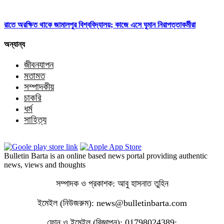
রাতে অরক্ষিত থাকে জামালপুর বিশ্ববিদ্যালয়; কাজে এসে ঘুমান নিরাপত্তাকর্মীরা
অন্যান্য
জীবনযাপন
মতামত
সম্পাদকীয়
চাকরি
ধর্ম
সাহিত্য
Bulletin Barta is an online based news portal providing authentic
news, views and thoughts
সম্পাদক ও প্রকাশক: আবু হাসনাত তুহিন
ইমেইল (নিউজরুম): news@bulletinbarta.com
ফোন ও ইমেইল (বিজ্ঞাপন): 01798024389;