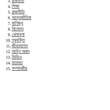
রাজধানী
শিক্ষা
রাজনীতি
আন্তর্জাতিক
বাণিজ্য
বিনোদন
খেলাধুলা
প্রযুক্তি
জীবনযাপন
আইন অঙ্গন
ভিডিও
মতামত
সম্পাদকীয়