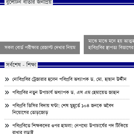
বুলেটিন বার্তার জনপ্রিয়
মাঝে মাঝে মনে হয় আত্মহ
সকল বোর্ড পরীক্ষার রেজাল্ট দেখার নিয়ম
হাবিপ্রবির স্থাপত্য বিভাগ
সর্বশেষ - শিক্ষা
নোবিপ্রবির ট্রেজারার হলেন পবিপ্রবি অধ্যাপক ড. মো. হাছান উদ্দীন
পবিপ্রবির নতুন উপাচার্য অধ্যাপক ড. এস এম হেমায়েত জাহান
পবিপ্রবি ভিসির বিদায় ঘণ্টা: শেষ মুহূর্তে ১০৪ জনকে অবৈধ
নিয়োগের তোড়জোড়
পবিপ্রবিতে শিক্ষকদের ওপর হামলা: নেপথ্যে উপাচার্যের পদ টিকিয়ে
রাখার লড়াই