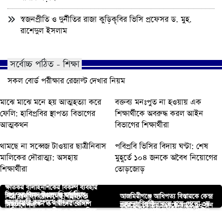
স্বজনপ্রীতি ও দুর্নীতির রাজা কুড়িকৃবির ভিসি প্রফেসর ড. মুহ.
রাশেদুল ইসলাম
সর্বোচ্চ পঠিত - শিক্ষা
সকল বোর্ড পরীক্ষার রেজাল্ট দেখার নিয়ম
মাঝে মাঝে মনে হয় আত্মহত্যা করে
বক্তব্য মনঃপুত না হওয়ায় এক
ফেলি: হাবিপ্রবির স্থাপত্য বিভাগের
শিক্ষার্থীকে অবরুদ্ধ করল আইন
আত্মকথন
বিভাগের শিক্ষার্থীরা
থামছে না সব্বেজ টাওয়ার ছাত্রীনিবাস
পবিপ্রবি ভিসির বিদায় ঘণ্টা: শেষ
মালিকের দৌরাত্ম্য: অসহায়
মুহূর্তে ১০৪ জনকে অবৈধ নিয়োগের
শিক্ষার্থীরা
তোড়জোড়
ক্ষতিকর বালাইনাশকের বিকল্প ব্যবহার
আপনার জন্য নির্বাচিত
বিশ্ব দুগ্ধ দিবস উপলক্ষে বাকৃবিতে
নিয়ে বাকৃবি গবেষকদের পরামর্শ ও
আজমিরীগঞ্জে আধিপত্য বিস্তারকে কেন্দ্র
মাভাবিপ্রবি ক্যাম্পাসে বহিরাগতদের
শিশুদের চিত্রাঙ্কন ও নারীদের রেসিপি
নজরুল বিশ্ববিদ্যালয়ে হয়ে গেলো ৩য়
দিকনির্দেশনা
করে দুই গোষ্ঠির সংঘর্ষে আহত ৫০ জন
মণিরামপুরে অনুমোদনহীন আপো
আধিপত্য, চলছে অশ্লীল ও অসামাজিক
রূপগঞ্জে বাংলাদেশ আমজনগণ পার্টির
প্রতিযোগিতা
গবেষণা মেলা
হোমিওপ্যাথিক মেডিকেলের
পারভেজ হত্যার প্রতিবাদে পবিপ্রবিতে
জাবিপ্রবি’তে শৃঙ্খলা লঙ্ঘনের অভিযোগে
কার্যক্রম
আহ্বায়ক কমিটি ঘোষণা