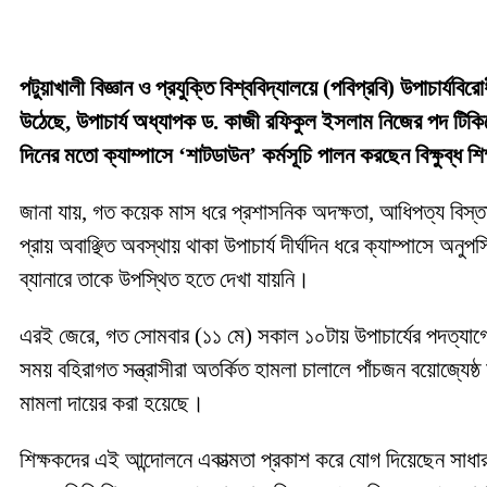
​পটুয়াখালী বিজ্ঞান ও প্রযুক্তি বিশ্ববিদ্যালয়ে (পবিপ্রবি) উপাচা
উঠেছে, উপাচার্য অধ্যাপক ড. কাজী রফিকুল ইসলাম নিজের পদ টিকিয়
দিনের মতো ক্যাম্পাসে ‘শাটডাউন’ কর্মসূচি পালন করছেন বিক্ষুব্ধ শিক
​জানা যায়, গত কয়েক মাস ধরে প্রশাসনিক অদক্ষতা, আধিপত্য বিস্তা
প্রায় অবাঞ্ছিত অবস্থায় থাকা উপাচার্য দীর্ঘদিন ধরে ক্যাম্পাসে অন
ব্যানারে তাকে উপস্থিত হতে দেখা যায়নি।
​এরই জেরে, গত সোমবার (১১ মে) সকাল ১০টায় উপাচার্যের পদত্যাগের 
সময় বহিরাগত সন্ত্রাসীরা অতর্কিত হামলা চালালে পাঁচজন বয়োজ্যেষ
মামলা দায়ের করা হয়েছে।
​শিক্ষকদের এই আন্দোলনে একাত্মতা প্রকাশ করে যোগ দিয়েছেন সাধারণ