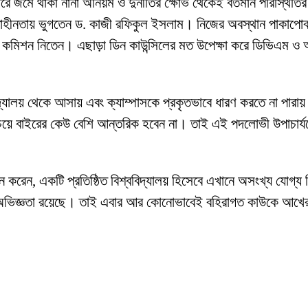
 ধরে জমে থাকা নানা অনিয়ম ও দুর্নীতির ক্ষোভ থেকেই বর্তমান পরিস্থিতির
পত্তাহীনতায় ভুগতেন ড. কাজী রফিকুল ইসলাম। নিজের অবস্থান পাকাপো
কমিশন নিতেন। এছাড়া ডিন কাউন্সিলের মত উপেক্ষা করে ডিভিএম ও অ্যানি
বিশ্ববিদ্যালয় থেকে আসায় এবং ক্যাম্পাসকে প্রকৃতভাবে ধারণ করতে না প
েয়ে বাইরের কেউ বেশি আন্তরিক হবেন না। তাই এই পদলোভী উপাচার্যকে
 মনে করেন, একটি প্রতিষ্ঠিত বিশ্ববিদ্যালয় হিসেবে এখানে অসংখ্য যোগ্
 অভিজ্ঞতা রয়েছে। তাই এবার আর কোনোভাবেই বহিরাগত কাউকে আখের গুছিয