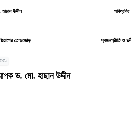
 হাছান উদ্দীন
পবিপ্রবির
ধ নিয়োগের তোড়জোড়
স্বজনপ্রীতি ও দুর
দ্দীন
যাপক ড. মো. হাছান উদ্দীন