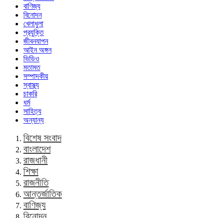
বাণিজ্য
বিনোদন
খেলাধুলা
প্রযুক্তি
জীবনযাপন
আইন অঙ্গন
ভিডিও
মতামত
সম্পাদকীয়
স্বাস্থ্য
চাকরি
ধর্ম
সাহিত্য
অন্যান্য
বিশেষ সংবাদ
বাংলাদেশ
রাজধানী
শিক্ষা
রাজনীতি
আন্তর্জাতিক
বাণিজ্য
বিনোদন