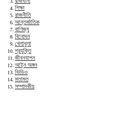
রাজধানী
শিক্ষা
রাজনীতি
আন্তর্জাতিক
বাণিজ্য
বিনোদন
খেলাধুলা
প্রযুক্তি
জীবনযাপন
আইন অঙ্গন
ভিডিও
মতামত
সম্পাদকীয়