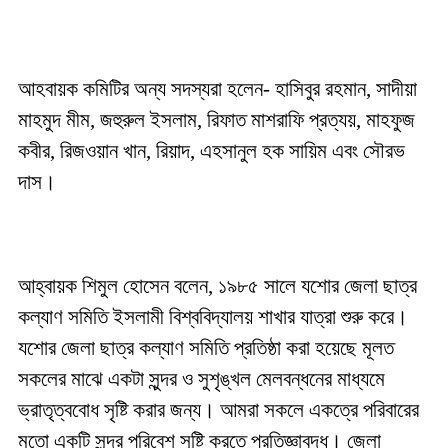
আহবায়ক কমিটির অন্য সদস্যরা হলেন- হাসিবুর রহমান, সাদীয়া
মাহমুদ মীম, জহুরুল ইসলাম, রিফাত মাশরাফি প্রত্যয়, মাহফুজ
কবীর, রিজওয়ান খান, রিয়াদ, এহসানুল হক সায়িম এবং সৌরভ
দাস।
আহ্বায়ক শিমুল হোসেন বলেন, ১৯৮৫ সালে যশোর জেলা ছাত্র
কল্যাণ সমিতি ইসলামী বিশ্ববিদ্যালয় শাখার যাত্রা শুরু করে।
যশোর জেলা ছাত্র কল্যাণ সমিতি প্রতিষ্ঠা করা হয়েছে মূলত
সকলের মাঝে একটা সুন্দর ও সুশৃঙ্খল মেলবন্ধনের মাধ্যমে
ভ্রাতৃত্ববোধ সৃষ্টি করার জন্য। আমরা সকলে একত্রে পরিবারের
মতো একটি সুন্দর পরিবেশ সৃষ্টি করতে প্রতিজ্ঞাবদ্ধ। জেলা