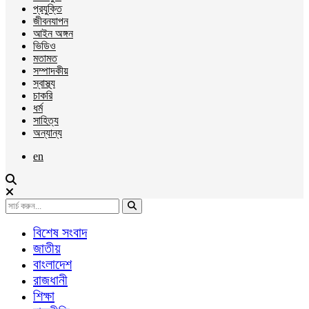
প্রযুক্তি
জীবনযাপন
আইন অঙ্গন
ভিডিও
মতামত
সম্পাদকীয়
স্বাস্থ্য
চাকরি
ধর্ম
সাহিত্য
অন্যান্য
en
বিশেষ সংবাদ
জাতীয়
বাংলাদেশ
রাজধানী
শিক্ষা