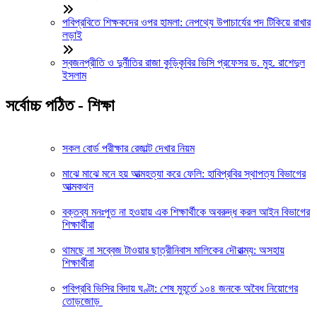
পবিপ্রবিতে শিক্ষকদের ওপর হামলা: নেপথ্যে উপাচার্যের পদ টিকিয়ে রাখার
লড়াই
স্বজনপ্রীতি ও দুর্নীতির রাজা কুড়িকৃবির ভিসি প্রফেসর ড. মুহ. রাশেদুল
ইসলাম
সর্বোচ্চ পঠিত - শিক্ষা
সকল বোর্ড পরীক্ষার রেজাল্ট দেখার নিয়ম
মাঝে মাঝে মনে হয় আত্মহত্যা করে ফেলি: হাবিপ্রবির স্থাপত্য বিভাগের
আত্মকথন
বক্তব্য মনঃপুত না হওয়ায় এক শিক্ষার্থীকে অবরুদ্ধ করল আইন বিভাগের
শিক্ষার্থীরা
থামছে না সব্বেজ টাওয়ার ছাত্রীনিবাস মালিকের দৌরাত্ম্য: অসহায়
শিক্ষার্থীরা
পবিপ্রবি ভিসির বিদায় ঘণ্টা: শেষ মুহূর্তে ১০৪ জনকে অবৈধ নিয়োগের
তোড়জোড়