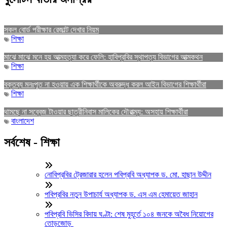
সকল বোর্ড পরীক্ষার রেজাল্ট দেখার নিয়ম
শিক্ষা
মাঝে মাঝে মনে হয় আত্মহত্যা করে ফেলি: হাবিপ্রবির স্থাপত্য বিভাগের আত্মকথন
শিক্ষা
বক্তব্য মনঃপুত না হওয়ায় এক শিক্ষার্থীকে অবরুদ্ধ করল আইন বিভাগের শিক্ষার্থীরা
শিক্ষা
থামছে না সব্বেজ টাওয়ার ছাত্রীনিবাস মালিকের দৌরাত্ম্য: অসহায় শিক্ষার্থীরা
বাংলাদেশ
সর্বশেষ - শিক্ষা
নোবিপ্রবির ট্রেজারার হলেন পবিপ্রবি অধ্যাপক ড. মো. হাছান উদ্দীন
পবিপ্রবির নতুন উপাচার্য অধ্যাপক ড. এস এম হেমায়েত জাহান
পবিপ্রবি ভিসির বিদায় ঘণ্টা: শেষ মুহূর্তে ১০৪ জনকে অবৈধ নিয়োগের
তোড়জোড়