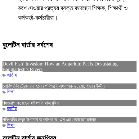
রুখে দেওয়ার প্রত্যয় ব্যক্ত করেছেন শিক্ষক, শিক্ষার্থী ও
কর্মকর্তা-কর্মচারীরা।
বুলেটিন বার্তার সর্বশেষ
Devil Fish’ Invasion: How an Aquarium Pet is Devastating
Bangladesh’s Rivers
জাতীয়
নোবিপ্রবির ট্রেজারার হলেন পবিপ্রবি অধ্যাপক ড. মো. হাছান উদ্দীন
শিক্ষা
পদত্যাগ করেছেন রাষ্ট্রপতি সাহাবুদ্দিন
জাতীয়
পবিপ্রবির নতুন উপাচার্য অধ্যাপক ড. এস এম হেমায়েত জাহান
শিক্ষা
বুলেটিন বার্তার জনপ্রিয়