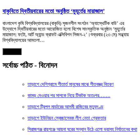
বাকৃবিতে দ্বিতীয়বারের মতো অনুষ্ঠিত ‘মুহূর্তের মায়াজাল’
বাংলাদেশ কৃষি বিশ্ববিদ্যালয়ের (বাকৃবি) সৃজনশীল সংগঠন ‘অ্যাস্থেটিক বাউ’ এর
উদ্যোগে দ্বিতীয়বারের মতো আয়োজিত হলো বিশেষ সাংস্কৃতিক অনুষ্ঠান ‘মুহূর্তের
মায়াজাল: ফটো, আর্ট অ্যান্ড ক্রাফট এক্সিবিশন সিজন-২’।শুক্রবার (২৩ মে) সন্ধ্যায়
বিশ্ববিদ্যালয়ের আমতলা…
আরও পড়ুন
সর্বোচ্চ পঠিত - বিনোদন
তাড়াশে দেশিগ্রামে শীতার্ত মানুষের মাঝে শীতবস্ত্র বিতরণ
কামড় দেওয়ার পর সাপকে নিয়ে টিকটক অতঃপর…….
তাড়াশে ট্রিপল মার্ডারের আসমী রাজিবের মৃত্যুদণ্ড
তাড়াশে ইউনিয়ন স্বেচ্ছাসেবক লীগ নেতা গ্রেফতার
সিরাজগঞ্জ রায়গঞ্জে আয়না ঘরের সন্ধান উঠে এলো ভয়াবহ নির্যাতনের কথা