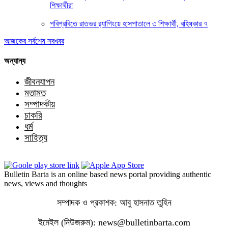
শিক্ষার্থীরা
পবিপ্রবিতে রাতভর র‍্যাগিংয়ে হাসপাতালে ৩ শিক্ষার্থী, বহিষ্কার ৭
আজকের সর্বশেষ সবখবর
অন্যান্য
জীবনযাপন
মতামত
সম্পাদকীয়
চাকরি
ধর্ম
সাহিত্য
Bulletin Barta is an online based news portal providing authentic
news, views and thoughts
সম্পাদক ও প্রকাশক: আবু হাসনাত তুহিন
ইমেইল (নিউজরুম): news@bulletinbarta.com