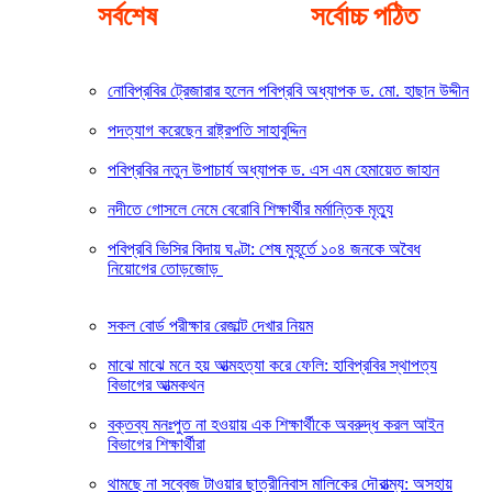
সর্বশেষ
সর্বোচ্চ পঠিত
নোবিপ্রবির ট্রেজারার হলেন পবিপ্রবি অধ্যাপক ড. মো. হাছান উদ্দীন
পদত্যাগ করেছেন রাষ্ট্রপতি সাহাবুদ্দিন
পবিপ্রবির নতুন উপাচার্য অধ্যাপক ড. এস এম হেমায়েত জাহান
নদীতে গোসলে নেমে বেরোবি শিক্ষার্থীর মর্মান্তিক মৃত্যু
পবিপ্রবি ভিসির বিদায় ঘণ্টা: শেষ মুহূর্তে ১০৪ জনকে অবৈধ
নিয়োগের তোড়জোড়
সকল বোর্ড পরীক্ষার রেজাল্ট দেখার নিয়ম
মাঝে মাঝে মনে হয় আত্মহত্যা করে ফেলি: হাবিপ্রবির স্থাপত্য
বিভাগের আত্মকথন
বক্তব্য মনঃপুত না হওয়ায় এক শিক্ষার্থীকে অবরুদ্ধ করল আইন
বিভাগের শিক্ষার্থীরা
থামছে না সব্বেজ টাওয়ার ছাত্রীনিবাস মালিকের দৌরাত্ম্য: অসহায়