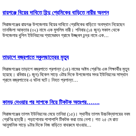
রায়গঞ্জে বিয়ের দাবিতে হিন্দু প্রেমিকের বাড়িতে নারীর অনশন
সিরাজগঞ্জের রায়গঞ্জ উপজেলায় বিয়ের দাবিতে প্রেমিকের বাড়িতে অবস্থান নিয়েছেন
তানজিলা আক্তার (৩২) নামে এক মুসলিম নারী। শনিবার (১৪ জুন) সকাল থেকে
উপজেলার ধুপিল ইউনিয়নের শ্যামেরঘন গ্রামে উজ্জ্বল চন্দ্র নামে এক…
তাড়াশে বজ্রপাতে স্কুলছাত্রের মৃত্যু
সিরাজগঞ্জের তাড়াশে বজ্রপাতে প্রশান্ত (১৪) নামের অষ্টম শ্রেণির এক শিক্ষার্থীর মৃত্যু
হয়েছে। রবিবার (১ জুন) বিকেল সাড়ে ৩টার দিকে উপজেলার সদর ইউনিয়নের সাস্থান
গ্রামে বজ্রপাতের এ ঘটনা ঘটে। নিহত প্রশান্ত…
কামড় দেওয়ার পর সাপকে নিয়ে টিকটক অতঃপর…….
সিরাজগঞ্জের তালম ইউনিয়নের মেয়ে তানিয়া (১৫)। স্থানীয় তালম উচ্চবিদ্যালয়ের নবম
শ্রেণির ছাত্রী। পড়াশোনার পাশাপাশি টিকটক করা তার নেশা। গত ২৫ মে রাত
আনুমানিক সাড়ে ৯টার দিকে নিজ বাড়িতে বাথরুমে যাওয়ার…