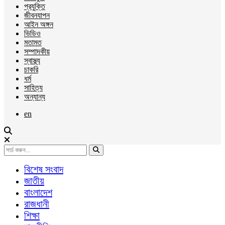
প্রযুক্তি
জীবনযাপন
আইন অঙ্গন
ভিডিও
মতামত
সম্পাদকীয়
স্বাস্থ্য
চাকরি
ধর্ম
সাহিত্য
অন্যান্য
en
বিশেষ সংবাদ
জাতীয়
বাংলাদেশ
রাজধানী
শিক্ষা