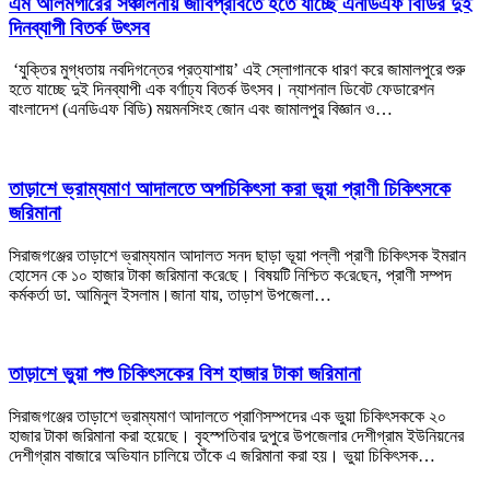
এম আলমগীরের সঞ্চালনায় জাবিপ্রবিতে হতে যাচ্ছে এনডিএফ বিডির দুই
দিনব্যাপী বিতর্ক উৎসব
‘যুক্তির মুগ্ধতায় নবদিগন্তের প্রত্যাশায়’ এই স্লোগানকে ধারণ করে জামালপুরে শুরু
হতে যাচ্ছে দুই দিনব্যাপী এক বর্ণাঢ্য বিতর্ক উৎসব। ন্যাশনাল ডিবেট ফেডারেশন
বাংলাদেশ (এনডিএফ বিডি) ময়মনসিংহ জোন এবং জামালপুর বিজ্ঞান ও…
তাড়াশে ভ্রাম্যমাণ আদালতে অপচিকিৎসা করা ভূয়া প্রাণী চিকিৎসকে
জরিমানা
সিরাজগঞ্জের তাড়াশে ভ্রাম্যমান আদালত সনদ ছাড়া ভূয়া পল্লী প্রাণী চিকিৎসক ইমরান
হোসেন কে ১০ হাজার টাকা জরিমানা ক‌রে‌ছে। বিষয়টি নি‌শ্চিত ক‌রে‌ছেন, প্রাণী সম্পদ
কর্মকর্তা ডা. আমিনুল ইসলাম।জানা যায়, তাড়াশ উপজেলা…
তাড়াশে ভুয়া পশু চিকিৎসকের বিশ হাজার টাকা জরিমানা
সিরাজগঞ্জের তাড়াশে ভ্রাম্যমাণ আদালতে প্রাণিসম্পদের এক ভুয়া চিকিৎসককে ২০
হাজার টাকা জরিমানা করা হয়েছে। বৃহস্পতিবার দুপুরে উপজেলার দেশীগ্রাম ইউনিয়নের
দেশীগ্রাম বাজারে অভিযান চালিয়ে তাঁকে এ জরিমানা করা হয়। ভুয়া চিকিৎসক…