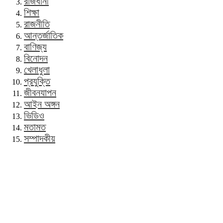
রাজধানী
শিক্ষা
রাজনীতি
আন্তর্জাতিক
বাণিজ্য
বিনোদন
খেলাধুলা
প্রযুক্তি
জীবনযাপন
আইন অঙ্গন
ভিডিও
মতামত
সম্পাদকীয়