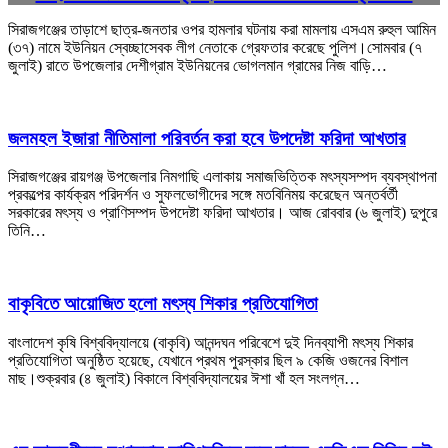
সিরাজগঞ্জের তাড়াশে ছাত্র-জনতার ওপর হামলার ঘটনায় করা মামলায় এসএম রুহুল আমিন
(৩৭) নামে ইউনিয়ন স্বেচ্ছাসেবক লীগ নেতাকে গ্রেফতার করেছে পুলিশ।সোমবার (৭
জুলাই) রাতে উপজেলার দেশীগ্রাম ইউনিয়নের ভোগলমান গ্রামের নিজ বাড়ি…
জলমহল ইজারা নীতিমালা পরিবর্তন করা হবে উপদেষ্টা ফরিদা আখতার
সিরাজগঞ্জের রায়গঞ্জ উপজেলার নিমগাছি এলাকায় সমাজভিত্তিক মৎস্যসম্পদ ব্যবস্থাপনা
প্রকল্পের কার্যক্রম পরিদর্শন ও সুফলভোগীদের সঙ্গে মতবিনিময় করেছেন অন্তর্বর্তী
সরকারের মৎস্য ও প্রাণিসম্পদ উপদেষ্টা ফরিদা আখতার। আজ রোববার (৬ জুলাই) দুপুরে
তিনি…
বাকৃবিতে আয়োজিত হলো মৎস্য শিকার প্রতিযোগিতা
বাংলাদেশ কৃষি বিশ্ববিদ্যালয়ে (বাকৃবি) আনন্দঘন পরিবেশে দুই দিনব্যাপী মৎস্য শিকার
প্রতিযোগিতা অনুষ্ঠিত হয়েছে, যেখানে প্রথম পুরস্কার ছিল ৯ কেজি ওজনের বিশাল
মাছ।শুক্রবার (৪ জুলাই) বিকালে বিশ্ববিদ্যালয়ের ঈশা খাঁ হল সংলগ্ন…