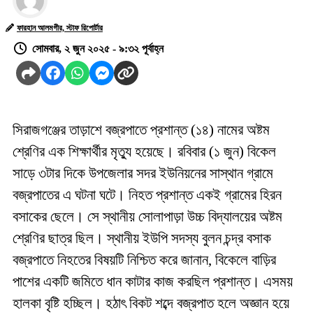
ফারহান আলমগীর, স্টাফ রিপোর্টার
সোমবার, ২ জুন ২০২৫ - ৯:৩২ পূর্বাহ্ন
সিরাজগঞ্জের তাড়াশে বজ্রপাতে প্রশান্ত (১৪) নামের অষ্টম
শ্রেণির এক শিক্ষার্থীর মৃত্যু হয়েছে। রবিবার (১ জুন) বিকেল
সাড়ে ৩টার দিকে উপজেলার সদর ইউনিয়নের সাস্থান গ্রামে
বজ্রপাতের এ ঘটনা ঘটে। নিহত প্রশান্ত একই গ্রামের হিরন
বসাকের ছেলে। সে স্থানীয় সোলাপাড়া উচ্চ বিদ্যালয়ের অষ্টম
শ্রেণির ছাত্র ছিল। স্থানীয় ইউপি সদস্য বুলন চন্দ্র বসাক
বজ্রপাতে নিহতের বিষয়টি নিশ্চিত করে জানান, বিকেলে বাড়ির
পাশের একটি জমিতে ধান কাটার কাজ করছিল প্রশান্ত। এসময়
হালকা বৃষ্টি হচ্ছিল। হঠাৎ বিকট শব্দে বজ্রপাত হলে অজ্ঞান হয়ে