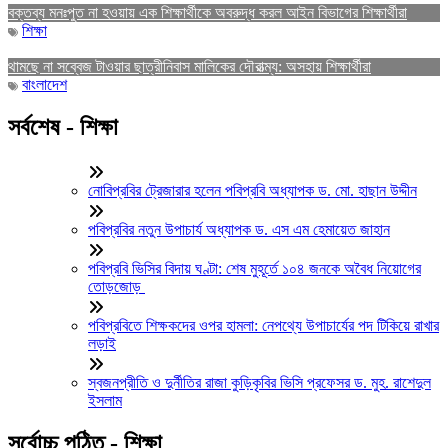
বক্তব্য মনঃপুত না হওয়ায় এক শিক্ষার্থীকে অবরুদ্ধ করল আইন বিভাগের শিক্ষার্থীরা
শিক্ষা
থামছে না সব্বেজ টাওয়ার ছাত্রীনিবাস মালিকের দৌরাত্ম্য: অসহায় শিক্ষার্থীরা
বাংলাদেশ
সর্বশেষ - শিক্ষা
নোবিপ্রবির ট্রেজারার হলেন পবিপ্রবি অধ্যাপক ড. মো. হাছান উদ্দীন
পবিপ্রবির নতুন উপাচার্য অধ্যাপক ড. এস এম হেমায়েত জাহান
পবিপ্রবি ভিসির বিদায় ঘণ্টা: শেষ মুহূর্তে ১০৪ জনকে অবৈধ নিয়োগের
তোড়জোড়
পবিপ্রবিতে শিক্ষকদের ওপর হামলা: নেপথ্যে উপাচার্যের পদ টিকিয়ে রাখার
লড়াই
স্বজনপ্রীতি ও দুর্নীতির রাজা কুড়িকৃবির ভিসি প্রফেসর ড. মুহ. রাশেদুল
ইসলাম
সর্বোচ্চ পঠিত - শিক্ষা