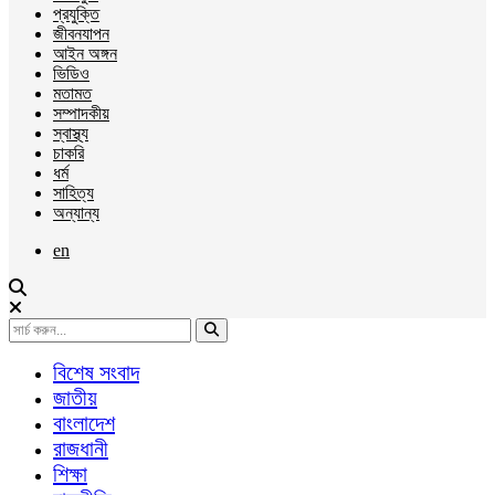
প্রযুক্তি
জীবনযাপন
আইন অঙ্গন
ভিডিও
মতামত
সম্পাদকীয়
স্বাস্থ্য
চাকরি
ধর্ম
সাহিত্য
অন্যান্য
en
বিশেষ সংবাদ
জাতীয়
বাংলাদেশ
রাজধানী
শিক্ষা