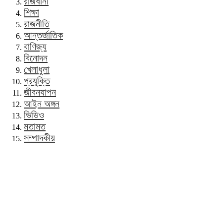
রাজধানী
শিক্ষা
রাজনীতি
আন্তর্জাতিক
বাণিজ্য
বিনোদন
খেলাধুলা
প্রযুক্তি
জীবনযাপন
আইন অঙ্গন
ভিডিও
মতামত
সম্পাদকীয়