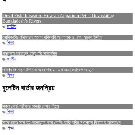
Devil Fish’ Invasion: How an Aquarium Pet is Devastating
Bangladesh’s Rivers
জাতীয়
নোবিপ্রবির ট্রেজারার হলেন পবিপ্রবি অধ্যাপক ড. মো. হাছান উদ্দীন
শিক্ষা
পদত্যাগ করেছেন রাষ্ট্রপতি সাহাবুদ্দিন
জাতীয়
পবিপ্রবির নতুন উপাচার্য অধ্যাপক ড. এস এম হেমায়েত জাহান
শিক্ষা
বুলেটিন বার্তার জনপ্রিয়
সকল বোর্ড পরীক্ষার রেজাল্ট দেখার নিয়ম
শিক্ষা
মাঝে মাঝে মনে হয় আত্মহত্যা করে ফেলি: হাবিপ্রবির স্থাপত্য বিভাগের আত্মকথন
শিক্ষা