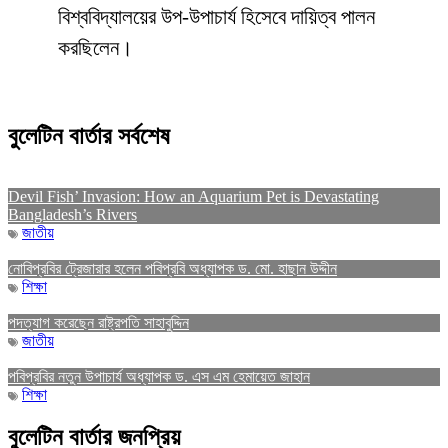
বিশ্ববিদ্যালয়ের উপ-উপাচার্য হিসেবে দায়িত্ব পালন
করছিলেন।
বুলেটিন বার্তার সর্বশেষ
Devil Fish’ Invasion: How an Aquarium Pet is Devastating
Bangladesh’s Rivers
জাতীয়
নোবিপ্রবির ট্রেজারার হলেন পবিপ্রবি অধ্যাপক ড. মো. হাছান উদ্দীন
শিক্ষা
পদত্যাগ করেছেন রাষ্ট্রপতি সাহাবুদ্দিন
জাতীয়
পবিপ্রবির নতুন উপাচার্য অধ্যাপক ড. এস এম হেমায়েত জাহান
শিক্ষা
বুলেটিন বার্তার জনপ্রিয়