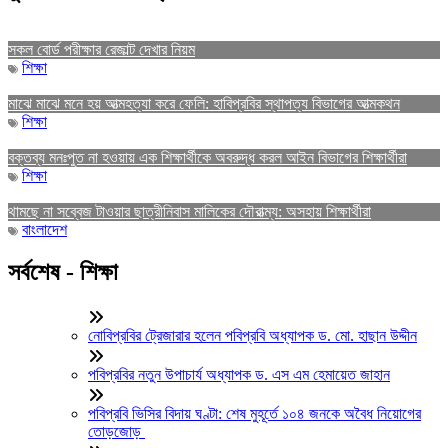
সকল বোর্ড পরীক্ষার রেজাল্ট দেখার নিয়ম
শিক্ষা
মাঝে মাঝে মনে হয় আত্মহত্যা করে ফেলি: হাবিপ্রবির স্থাপত্য বিভাগের আত্মকথন
শিক্ষা
বক্তব্য মনঃপুত না হওয়ায় এক শিক্ষার্থীকে অবরুদ্ধ করল আইন বিভাগের শিক্ষার্থীরা
শিক্ষা
থামছে না সব্বেজ টাওয়ার ছাত্রীনিবাস মালিকের দৌরাত্ম্য: অসহায় শিক্ষার্থীরা
বাংলাদেশ
সর্বশেষ - শিক্ষা
নোবিপ্রবির ট্রেজারার হলেন পবিপ্রবি অধ্যাপক ড. মো. হাছান উদ্দীন
পবিপ্রবির নতুন উপাচার্য অধ্যাপক ড. এস এম হেমায়েত জাহান
পবিপ্রবি ভিসির বিদায় ঘণ্টা: শেষ মুহূর্তে ১০৪ জনকে অবৈধ নিয়োগের
তোড়জোড়