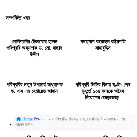
সম্পর্কিত খবর
নোবিপ্রবির ট্রেজারার হলেন
পদত্যাগ করেছেন রাষ্ট্রপতি
পবিপ্রবি অধ্যাপক ড. মো. হাছান
সাহাবুদ্দিন
উদ্দীন
পবিপ্রবির নতুন উপাচার্য অধ্যাপক
পবিপ্রবি ভিসির বিদায় ঘণ্টা: শেষ
ড. এস এম হেমায়েত জাহান
মুহূর্তে ১০৪ জনকে অবৈধ
নিয়োগের তোড়জোড়
Home
শিক্ষা
»
»
নোবিপ্রবির ট্রেজারার হলেন পবিপ্রবি অধ্যাপক ড. মো.
হাছান উদ্দীন