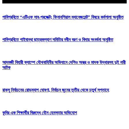
আপনার জন্য নির্বাচিত
পাবিপ্রবিতে “এটিএফ সাব-প্রজেক্ট; ফিনানশিয়াল ম্যানেজমেন্ট” বিষয়ে কর্মশালা অনুষ্ঠিত
পাবিপ্রবিতে গাইবান্ধা ছাত্রকল্যাণ সমিতির নবীন বরণ ও বিদায় সংবর্ধনা অনুষ্ঠিত
আদমজী বিহারী ক্যাম্পে যৌথবাহিনীর অভিযানে দেশিও অস্ত্র ও মাদক উদ্ধারসহ দুই নারী
আটক
রাকসু নির্বাচনের রোডম্যাপ ঘোষণা, নির্বাচন জুনের তৃতীয় থেকে চতুর্থ সপ্তাহে
কুবির এক শিক্ষার্থীর বিরুদ্ধে যৌন হেনস্তার অভিযোগ