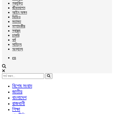
প্রযুক্তি
জীবনযাপন
আইন অঙ্গন
ভিডিও
মতামত
সম্পাদকীয়
স্বাস্থ্য
চাকরি
ধর্ম
সাহিত্য
অন্যান্য
en
বিশেষ সংবাদ
জাতীয়
বাংলাদেশ
রাজধানী
শিক্ষা