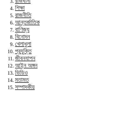
রাজধানী
শিক্ষা
রাজনীতি
আন্তর্জাতিক
বাণিজ্য
বিনোদন
খেলাধুলা
প্রযুক্তি
জীবনযাপন
আইন অঙ্গন
ভিডিও
মতামত
সম্পাদকীয়