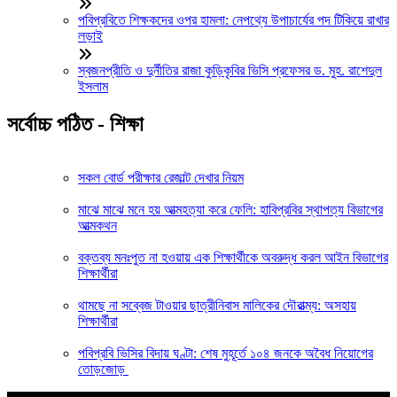
পবিপ্রবিতে শিক্ষকদের ওপর হামলা: নেপথ্যে উপাচার্যের পদ টিকিয়ে রাখার
লড়াই
স্বজনপ্রীতি ও দুর্নীতির রাজা কুড়িকৃবির ভিসি প্রফেসর ড. মুহ. রাশেদুল
ইসলাম
সর্বোচ্চ পঠিত - শিক্ষা
সকল বোর্ড পরীক্ষার রেজাল্ট দেখার নিয়ম
মাঝে মাঝে মনে হয় আত্মহত্যা করে ফেলি: হাবিপ্রবির স্থাপত্য বিভাগের
আত্মকথন
বক্তব্য মনঃপুত না হওয়ায় এক শিক্ষার্থীকে অবরুদ্ধ করল আইন বিভাগের
শিক্ষার্থীরা
থামছে না সব্বেজ টাওয়ার ছাত্রীনিবাস মালিকের দৌরাত্ম্য: অসহায়
শিক্ষার্থীরা
পবিপ্রবি ভিসির বিদায় ঘণ্টা: শেষ মুহূর্তে ১০৪ জনকে অবৈধ নিয়োগের
তোড়জোড়