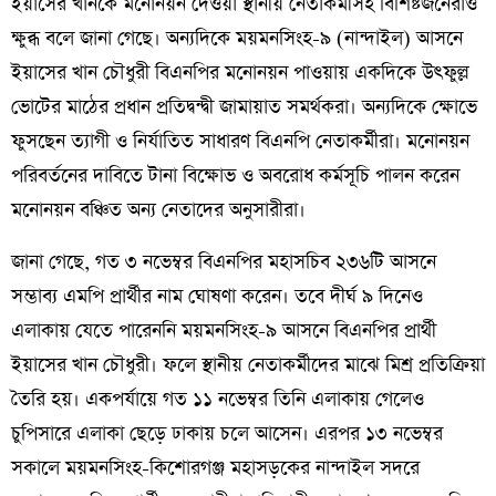
ইয়াসের খানকে মনোনয়ন দেওয়া স্থানীয় নেতাকর্মীসহ বিশিষ্টজনেরাও
ক্ষুব্ধ বলে জানা গেছে। অন্যদিকে ময়মনসিংহ-৯ (নান্দাইল) আসনে
ইয়াসের খান চৌধুরী বিএনপির মনোনয়ন পাওয়ায় একদিকে উৎফুল্ল
ভোটের মাঠের প্রধান প্রতিদ্বন্দ্বী জামায়াত সমর্থকরা। অন্যদিকে ক্ষোভে
ফুসছেন ত্যাগী ও নির্যাতিত সাধারণ বিএনপি নেতাকর্মীরা। মনোনয়ন
পরিবর্তনের দাবিতে টানা বিক্ষোভ ও অবরোধ কর্মসূচি পালন করেন
মনোনয়ন বঞ্চিত অন্য নেতাদের অনুসারীরা।
জানা গেছে, গত ৩ নভেম্বর বিএনপির মহাসচিব ২৩৬টি আসনে
সম্ভাব্য এমপি প্রার্থীর নাম ঘোষণা করেন। তবে দীর্ঘ ৯ দিনেও
এলাকায় যেতে পারেননি ময়মনসিংহ-৯ আসনে বিএনপির প্রার্থী
ইয়াসের খান চৌধুরী। ফলে স্থানীয় নেতাকর্মীদের মাঝে মিশ্র প্রতিক্রিয়া
তৈরি হয়। একপর্যায়ে গত ১১ নভেম্বর তিনি এলাকায় গেলেও
চুপিসারে এলাকা ছেড়ে ঢাকায় চলে আসেন। এরপর ১৩ নভেম্বর
সকালে ময়মনসিংহ-কিশোরগঞ্জ মহাসড়কের নান্দাইল সদরে