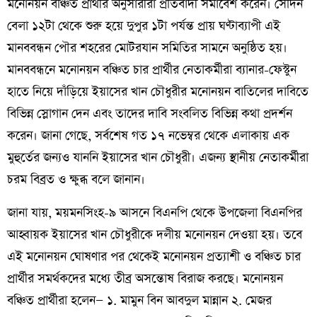
মনোনয়ন বঞ্চিত প্রার্থীর অনুসারীরা প্রতিবাদী সমাবেশ করেন। সেদিন
বেলা ১২টা থেকে শুরু হয়ে দুপুর ১টা পর্যন্ত প্রায় ঘণ্টাব্যাপী এই
মানববন্ধন পৌর শহরের মোটরযান সমিতির সামনে অনুষ্ঠিত হয়।
মানববন্ধনে মনোনয়ন বঞ্চিত চার প্রার্থীর নেতাকর্মীরা ব্যানার-ফেস্টুন
হাতে নিয়ে দাঁড়িয়ে ইয়াসের খান চৌধুরীর মনোনয়ন বাতিলের দাবিতে
বিভিন্ন স্লোগান দেন এবং তাদের দাবি সংবলিত বিভিন্ন কথা প্রদর্শন
করেন। জানা গেছে, সর্বশেষ গত ১৭ নভেম্বর থেকে এলাকায় এক
মুহুর্তের জন্যও যাননি ইয়াসের খান চৌধুরী। এজন্য স্থানীয় নেতাকর্মীরা
চরম বিব্রত ও ক্ষুব্ধ বলে জানান।
জানা যায়, ময়মনসিংহ-৯ আসনে বিএনপি থেকে উপজেলা বিএনপির
আহ্বায়ক ইয়াসের খান চৌধুরীকে দলীয় মনোনয়ন দেওয়া হয়। তবে
এই মনোনয়ন ঘোষণার পর থেকেই মনোনয়ন প্রত্যাশী ও বঞ্চিত চার
প্রার্থীর সমর্থকদের মধ্যে তীব্র অসন্তোষ বিরাজ করছে। মনোনয়ন
বঞ্চিত প্রার্থীরা হলেন— ১. মামুন বিন আবদুল মান্নান ২. মেজর