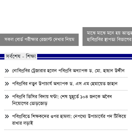
মাঝে মাঝে মনে হয় আত্মহ
সকল বোর্ড পরীক্ষার রেজাল্ট দেখার নিয়ম
হাবিপ্রবির স্থাপত্য বিভাগ
সর্বশেষ - শিক্ষা
নোবিপ্রবির ট্রেজারার হলেন পবিপ্রবি অধ্যাপক ড. মো. হাছান উদ্দীন
পবিপ্রবির নতুন উপাচার্য অধ্যাপক ড. এস এম হেমায়েত জাহান
পবিপ্রবি ভিসির বিদায় ঘণ্টা: শেষ মুহূর্তে ১০৪ জনকে অবৈধ
নিয়োগের তোড়জোড়
পবিপ্রবিতে শিক্ষকদের ওপর হামলা: নেপথ্যে উপাচার্যের পদ টিকিয়ে
রাখার লড়াই