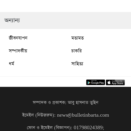
সম্পাদক বেনাপোলে আটক
পরিচ্ছন্নতা কার্যক্রমের উদ্বোধন
অন্যান্য
জীবনযাপন
মতামত
সম্পাদকীয়
চাকরি
ধর্ম
সাহিত্য
সম্পাদক ও প্রকাশক: আবু হাসনাত তুহিন
ইমেইল (নিউজরুম): news@bulletinbarta.com
ফোন ও ইমেইল (বিজ্ঞাপন): 01798024389;