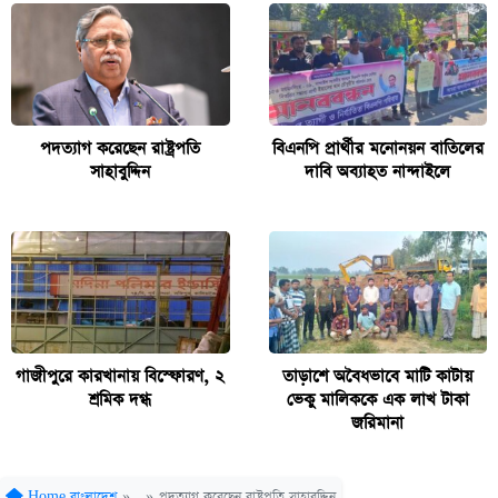
পদত্যাগ করেছেন রাষ্ট্রপতি
বিএনপি প্রার্থীর মনোনয়ন বাতিলের
সাহাবুদ্দিন
দাবি অব্যাহত নান্দাইলে
গাজীপুরে কারখানায় বিস্ফোরণ, ২
তাড়াশে অবৈধভাবে মাটি কাটায়
শ্রমিক দগ্ধ
ভেকু মালিককে এক লাখ টাকা
জরিমানা
Home
বাংলাদেশ
»
»
পদত্যাগ করেছেন রাষ্ট্রপতি সাহাবুদ্দিন