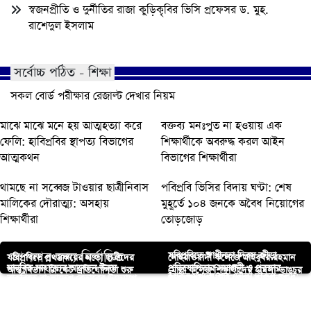
স্বজনপ্রীতি ও দুর্নীতির রাজা কুড়িকৃবির ভিসি প্রফেসর ড. মুহ.
রাশেদুল ইসলাম
সর্বোচ্চ পঠিত - শিক্ষা
সকল বোর্ড পরীক্ষার রেজাল্ট দেখার নিয়ম
মাঝে মাঝে মনে হয় আত্মহত্যা করে
বক্তব্য মনঃপুত না হওয়ায় এক
ফেলি: হাবিপ্রবির স্থাপত্য বিভাগের
শিক্ষার্থীকে অবরুদ্ধ করল আইন
আত্মকথন
বিভাগের শিক্ষার্থীরা
থামছে না সব্বেজ টাওয়ার ছাত্রীনিবাস
পবিপ্রবি ভিসির বিদায় ঘণ্টা: শেষ
মালিকের দৌরাত্ম্য: অসহায়
মুহূর্তে ১০৪ জনকে অবৈধ নিয়োগের
শিক্ষার্থীরা
তোড়জোড়
আপনার জন্য নির্বাচিত
যবিপ্রবিতে স্বাধীনতা দিবস ক্রীড়া
যবিপ্রবিতে প্রথমবারের মতো ছাত্রীদের
সোহরাওয়ার্দী কলেজে মাহবুবর রহমান
মানবিক সাহায্যের আবেদন উত্তম
প্রতিযোগিতার সমাপনী ও পুরস্কার
আন্তঃবিভাগ ক্রিকেট প্রতিযোগিতা শুরু
মোল্লা কলেজ শিক্ষার্থীদের হামলা-ভাঙচুর
হযরত মখদুম শাহ দৌলা দারুল খুলদ
বাকৃবিতে বাংলাদেশ বেতারের উদ্যোগে
নারায়ণগঞ্জের সিদ্ধিরগঞ্জে কারখানায়
কুমারের
বিতরণী অনুষ্ঠিত
সাতকানিয়া-লোহাগাড়া বিএনপির ঘাঁটি:
ফাজিল মাদ্রাসায় ছাত্রীদের জন্য নামাজ
সচেতনতামূলক অনুষ্ঠান
ভয়াবহ অগ্নিকাণ্ড
পালাতে গিয়ে গোপালগঞ্জ আ.লীগের
ইবিতে প্রস্তাবিত শহীদ মুগ্ধ সরোবরের
বিএনপি নেতা মুজিব
ঘর উদ্বোধন