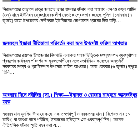
সিরাজগঞ্জের তাড়াশে ছাত্র-জনতার ওপর হামলার ঘটনায় করা মামলায় এসএম রুহুল আমিন
(৩৭) নামে ইউনিয়ন স্বেচ্ছাসেবক লীগ নেতাকে গ্রেফতার করেছে পুলিশ।সোমবার (৭
জুলাই) রাতে উপজেলার দেশীগ্রাম ইউনিয়নের ভোগলমান গ্রামের নিজ বাড়ি…
জলমহল ইজারা নীতিমালা পরিবর্তন করা হবে উপদেষ্টা ফরিদা আখতার
সিরাজগঞ্জের রায়গঞ্জ উপজেলার নিমগাছি এলাকায় সমাজভিত্তিক মৎস্যসম্পদ ব্যবস্থাপনা
প্রকল্পের কার্যক্রম পরিদর্শন ও সুফলভোগীদের সঙ্গে মতবিনিময় করেছেন অন্তর্বর্তী
সরকারের মৎস্য ও প্রাণিসম্পদ উপদেষ্টা ফরিদা আখতার। আজ রোববার (৬ জুলাই) দুপুরে
তিনি…
আশুরার দিনে নবীজির (সা.) শিক্ষা—ইবাদত ও রোজার মাধ্যমে আত্মশুদ্ধির
ডাক
মহররম মাস মুসলিম উম্মাহর কাছে এক তাৎপর্যপূর্ণ ও বরকতময় মাস। বিশেষত এর ১০
তারিখ, যা আশুরা নামে পরিচিত, ইসলামের ইতিহাসে এক গুরুত্বপূর্ণ দিন। অনেক
ঐতিহাসিক ঘটনার স্মৃতি বহন করা এ…