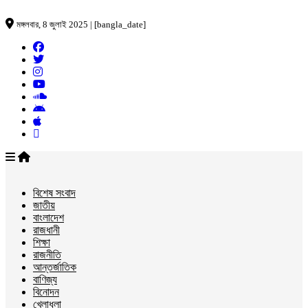
মঙ্গলবার, 8 জুলাই 2025 | [bangla_date]
বিশেষ সংবাদ
জাতীয়
বাংলাদেশ
রাজধানী
শিক্ষা
রাজনীতি
আন্তর্জাতিক
বাণিজ্য
বিনোদন
খেলাধুলা