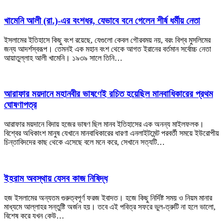
খামেনি আলী (রা.)-এর বংশধর, যেভাবে বনে গেলেন শীর্ষ ধর্মীয় নেতা
ইসলামের ইতিহাসে কিছু বংশ রয়েছে, যেগুলো কেবল গৌরবময় নয়, বরং বিশ্ব মুসলিমের
জন্য আদর্শস্বরূপ। তেমনই এক মহান বংশ থেকে আগত ইরানের বর্তমান সর্বোচ্চ নেতা
আয়াতুল্লাহ আলী খামেনি। ১৯৩৯ সালে তিনি…
আরাফার ময়দানে মহানবীর ভাষণেই রচিত হয়েছিল মানবাধিকারের প্রথম
ঘোষণাপত্র
আরাফার ময়দানে বিদায় হজের ভাষণ ছিল মানব ইতিহাসের এক অনন্য মাইলফলক।
বিশ্বের অধিকাংশ মানুষ যেখানে মানবাধিকারের ধারণা এনলাইটমেন্ট পরবর্তী সময়ে ইউরোপীয়
চিন্তাবিদদের কাছ থেকে এসেছে বলে মনে করে, সেখানে সত্যটি…
ইহরাম অবস্থায় যেসব কাজ নিষিদ্ধ
হজ ইসলামের অন্যতম গুরুত্বপূর্ণ ফরজ ইবাদত। হজে কিছু নির্দিষ্ট সময় ও নিয়ম মানার
মাধ্যমে আল্লাহর সন্তুষ্টি অর্জন হয়। তবে এই পবিত্র সফরে ভুল-ত্রুটি না হলে ভালো,
বিশেষ করে যখন কেউ…