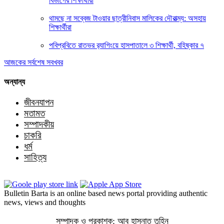
বিভাগের শিক্ষার্থীরা
থামছে না সব্বেজ টাওয়ার ছাত্রীনিবাস মালিকের দৌরাত্ম্য: অসহায়
শিক্ষার্থীরা
পবিপ্রবিতে রাতভর র‍্যাগিংয়ে হাসপাতালে ৩ শিক্ষার্থী, বহিষ্কার ৭
আজকের সর্বশেষ সবখবর
অন্যান্য
জীবনযাপন
মতামত
সম্পাদকীয়
চাকরি
ধর্ম
সাহিত্য
Bulletin Barta is an online based news portal providing authentic
news, views and thoughts
সম্পাদক ও প্রকাশক: আবু হাসনাত তুহিন