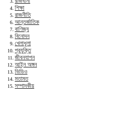
রাজধানী
শিক্ষা
রাজনীতি
আন্তর্জাতিক
বাণিজ্য
বিনোদন
খেলাধুলা
প্রযুক্তি
জীবনযাপন
আইন অঙ্গন
ভিডিও
মতামত
সম্পাদকীয়