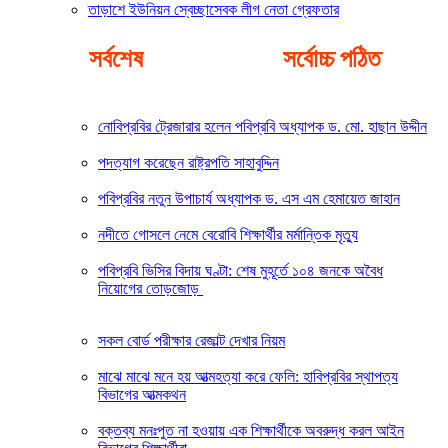
তাড়াশে ইউনিয়ন স্বেচ্ছাসেবক লীগ নেতা গ্রেফতার
সর্বশেষ
সর্বোচ্চ পঠিত
নোবিপ্রবির ট্রেজারার হলেন পবিপ্রবি অধ্যাপক ড. মো. হাছান উদ্দীন
পদত্যাগ করেছেন রাষ্ট্রপতি সাহাবুদ্দিন
পবিপ্রবির নতুন উপাচার্য অধ্যাপক ড. এস এম হেমায়েত জাহান
নদীতে গোসলে নেমে বেরোবি শিক্ষার্থীর মর্মান্তিক মৃত্যু
পবিপ্রবি ভিসির বিদায় ঘণ্টা: শেষ মুহূর্তে ১০৪ জনকে অবৈধ
নিয়োগের তোড়জোড়
সকল বোর্ড পরীক্ষার রেজাল্ট দেখার নিয়ম
মাঝে মাঝে মনে হয় আত্মহত্যা করে ফেলি: হাবিপ্রবির স্থাপত্য
বিভাগের আত্মকথন
বক্তব্য মনঃপুত না হওয়ায় এক শিক্ষার্থীকে অবরুদ্ধ করল আইন