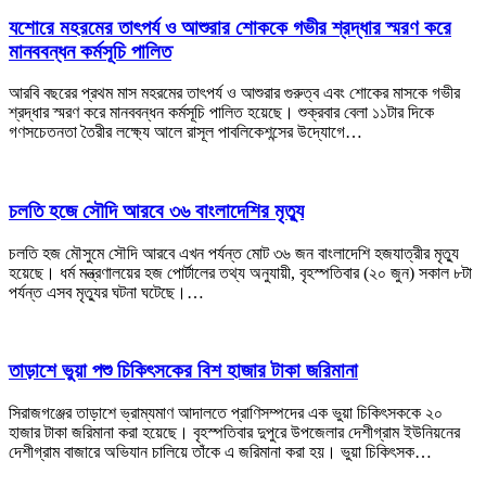
যশোরে মহরমের তাৎপর্য ও আশুরার শোককে গভীর শ্রদ্ধার স্মরণ করে
মানববন্ধন কর্মসূচি পালিত
আরবি বছরের প্রথম মাস মহরমের তাৎপর্য ও আশুরার গুরুত্ব এবং শোকের মাসকে গভীর
শ্রদ্ধার স্মরণ করে মানববন্ধন কর্মসূচি পালিত হয়েছে। শুক্রবার বেলা ১১টার দিকে
গণসচেতনতা তৈরীর লক্ষ্যে আলে রাসূল পাবলিকেশন্সের উদ্যোগে…
চলতি হজে সৌদি আরবে ৩৬ বাংলাদেশির মৃত্যু
চলতি হজ মৌসুমে সৌদি আরবে এখন পর্যন্ত মোট ৩৬ জন বাংলাদেশি হজযাত্রীর মৃত্যু
হয়েছে। ধর্ম মন্ত্রণালয়ের হজ পোর্টালের তথ্য অনুযায়ী, বৃহস্পতিবার (২০ জুন) সকাল ৮টা
পর্যন্ত এসব মৃত্যুর ঘটনা ঘটেছে।…
তাড়াশে ভুয়া পশু চিকিৎসকের বিশ হাজার টাকা জরিমানা
সিরাজগঞ্জের তাড়াশে ভ্রাম্যমাণ আদালতে প্রাণিসম্পদের এক ভুয়া চিকিৎসককে ২০
হাজার টাকা জরিমানা করা হয়েছে। বৃহস্পতিবার দুপুরে উপজেলার দেশীগ্রাম ইউনিয়নের
দেশীগ্রাম বাজারে অভিযান চালিয়ে তাঁকে এ জরিমানা করা হয়। ভুয়া চিকিৎসক…