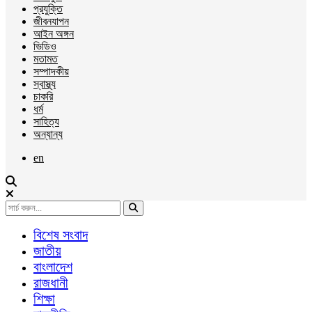
প্রযুক্তি
জীবনযাপন
আইন অঙ্গন
ভিডিও
মতামত
সম্পাদকীয়
স্বাস্থ্য
চাকরি
ধর্ম
সাহিত্য
অন্যান্য
en
বিশেষ সংবাদ
জাতীয়
বাংলাদেশ
রাজধানী
শিক্ষা