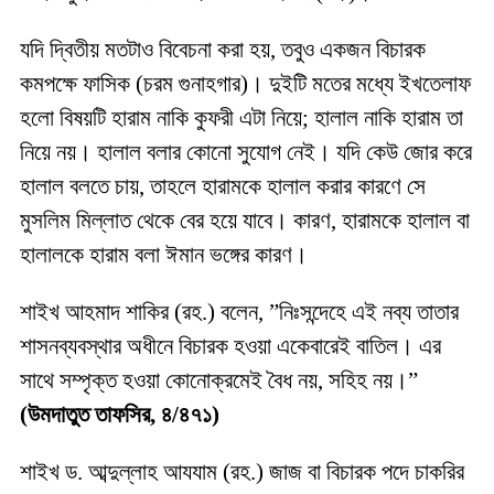
যদি দ্বিতীয় মতটাও বিবেচনা করা হয়, তবুও একজন বিচারক
কমপক্ষে ফাসিক (চরম গুনাহগার)। দুইটি মতের মধ্যে ইখতেলাফ
হলো বিষয়টি হারাম নাকি কুফরী এটা নিয়ে; হালাল নাকি হারাম তা
নিয়ে নয়। হালাল বলার কোনো সুযোগ নেই। যদি কেউ জোর করে
হালাল বলতে চায়, তাহলে হারামকে হালাল করার কারণে সে
মুসলিম মিল্লাত থেকে বের হয়ে যাবে। কারণ, হারামকে হালাল বা
হালালকে হারাম বলা ঈমান ভঙ্গের কারণ।
শাইখ আহমাদ শাকির (রহ.) বলেন, ”নিঃসন্দেহে এই নব্য তাতার
শাসনব্যবস্থার অধীনে বিচারক হওয়া একেবারেই বাতিল। এর
সাথে সম্পৃক্ত হওয়া কোনোক্রমেই বৈধ নয়, সহিহ নয়।”
(উমদাতুত তাফসির, ৪/৪৭১)
শাইখ ড. আব্দুল্লাহ আযযাম (রহ.) জাজ বা বিচারক পদে চাকরির