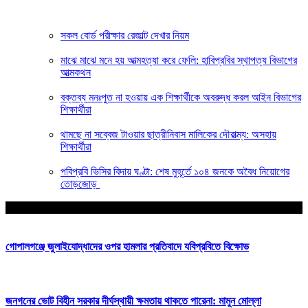
সকল বোর্ড পরীক্ষার রেজাল্ট দেখার নিয়ম
মাঝে মাঝে মনে হয় আত্মহত্যা করে ফেলি: হাবিপ্রবির স্থাপত্য বিভাগের
আত্মকথন
বক্তব্য মনঃপুত না হওয়ায় এক শিক্ষার্থীকে অবরুদ্ধ করল আইন বিভাগের
শিক্ষার্থীরা
থামছে না সব্বেজ টাওয়ার ছাত্রীনিবাস মালিকের দৌরাত্ম্য: অসহায়
শিক্ষার্থীরা
পবিপ্রবি ভিসির বিদায় ঘণ্টা: শেষ মুহূর্তে ১০৪ জনকে অবৈধ নিয়োগের
তোড়জোড়
আপনার জন্য নির্বাচিত
গোপালগঞ্জে জুলাইযোদ্ধাদের ওপর হামলার প্রতিবাদে যবিপ্রবিতে বিক্ষোভ
জনগনের ভোট বিহীন সরকার দীর্ঘস্থায়ী ক্ষমতায় থাকতে পারেনা: মামুন মোল্লা