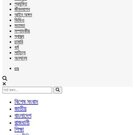
প্রযুক্তি
জীবনযাপন
আইন অঙ্গন
ভিডিও
মতামত
সম্পাদকীয়
স্বাস্থ্য
চাকরি
ধর্ম
সাহিত্য
অন্যান্য
en
বিশেষ সংবাদ
জাতীয়
বাংলাদেশ
রাজধানী
শিক্ষা