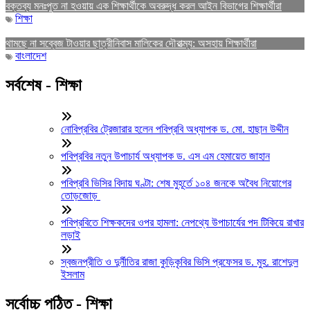
বক্তব্য মনঃপুত না হওয়ায় এক শিক্ষার্থীকে অবরুদ্ধ করল আইন বিভাগের শিক্ষার্থীরা
শিক্ষা
থামছে না সব্বেজ টাওয়ার ছাত্রীনিবাস মালিকের দৌরাত্ম্য: অসহায় শিক্ষার্থীরা
বাংলাদেশ
সর্বশেষ - শিক্ষা
নোবিপ্রবির ট্রেজারার হলেন পবিপ্রবি অধ্যাপক ড. মো. হাছান উদ্দীন
পবিপ্রবির নতুন উপাচার্য অধ্যাপক ড. এস এম হেমায়েত জাহান
পবিপ্রবি ভিসির বিদায় ঘণ্টা: শেষ মুহূর্তে ১০৪ জনকে অবৈধ নিয়োগের
তোড়জোড়
পবিপ্রবিতে শিক্ষকদের ওপর হামলা: নেপথ্যে উপাচার্যের পদ টিকিয়ে রাখার
লড়াই
স্বজনপ্রীতি ও দুর্নীতির রাজা কুড়িকৃবির ভিসি প্রফেসর ড. মুহ. রাশেদুল
ইসলাম
সর্বোচ্চ পঠিত - শিক্ষা