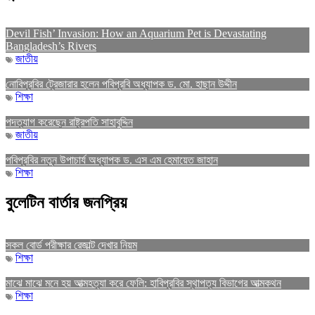
Devil Fish’ Invasion: How an Aquarium Pet is Devastating
Bangladesh’s Rivers
জাতীয়
নোবিপ্রবির ট্রেজারার হলেন পবিপ্রবি অধ্যাপক ড. মো. হাছান উদ্দীন
শিক্ষা
পদত্যাগ করেছেন রাষ্ট্রপতি সাহাবুদ্দিন
জাতীয়
পবিপ্রবির নতুন উপাচার্য অধ্যাপক ড. এস এম হেমায়েত জাহান
শিক্ষা
বুলেটিন বার্তার জনপ্রিয়
সকল বোর্ড পরীক্ষার রেজাল্ট দেখার নিয়ম
শিক্ষা
মাঝে মাঝে মনে হয় আত্মহত্যা করে ফেলি: হাবিপ্রবির স্থাপত্য বিভাগের আত্মকথন
শিক্ষা