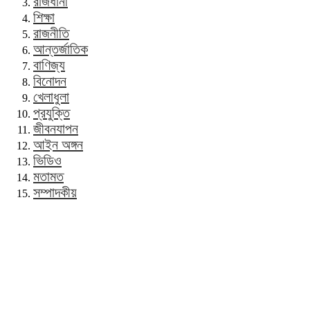
রাজধানী
শিক্ষা
রাজনীতি
আন্তর্জাতিক
বাণিজ্য
বিনোদন
খেলাধুলা
প্রযুক্তি
জীবনযাপন
আইন অঙ্গন
ভিডিও
মতামত
সম্পাদকীয়