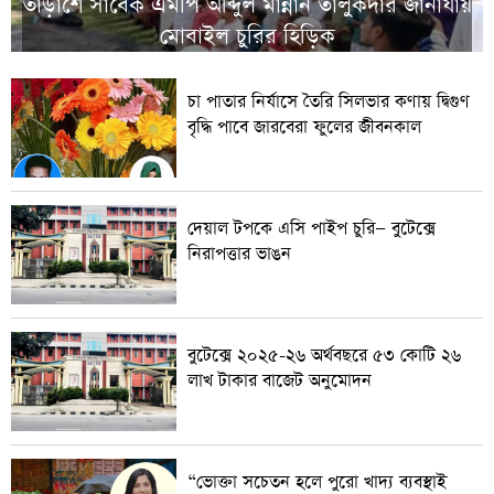
তাড়াশে সাবেক এমপি আব্দুল মান্নান তালুকদার জানাযায়
মোবাইল চুরির হিড়িক
চা পাতার নির্যাসে তৈরি সিলভার কণায় দ্বিগুণ
বৃদ্ধি পাবে জারবেরা ফুলের জীবনকাল
দেয়াল টপকে এসি পাইপ চুরি— বুটেক্সে
নিরাপত্তার ভাঙন
বুটেক্সে ২০২৫-২৬ অর্থবছরে ৫৩ কোটি ২৬
লাখ টাকার বাজেট অনুমোদন
“ভোক্তা সচেতন হলে পুরো খাদ্য ব্যবস্থাই