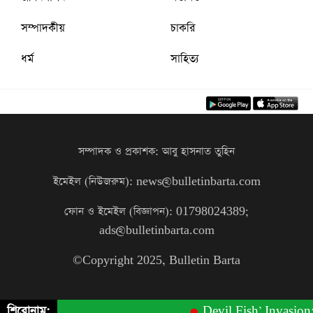
সম্পাদকীয়
চাকরি
ধর্ম
সাহিত্য
সম্পাদক ও প্রকাশক: আবু হাসনাত তুহিন
ইমেইল (নিউজরুম): news@bulletinbarta.com
ফোন ও ইমেইল (বিজ্ঞাপন): 01798024389;
ads@bulletinbarta.com
©️Copyright 2025, Bulletin Barta
শিরোনাম:
Devil Fish’ Invasion: