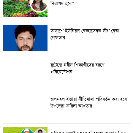
নিরাপদ হবে”
তাড়াশে ইউনিয়ন স্বেচ্ছাসেবক লীগ নেতা
গ্রেফতার
বুটেক্সে নবীন শিক্ষার্থীদের বরণে
ওরিয়েন্টেশন
জলমহল ইজারা নীতিমালা পরিবর্তন করা হবে
উপদেষ্টা ফরিদা আখতার