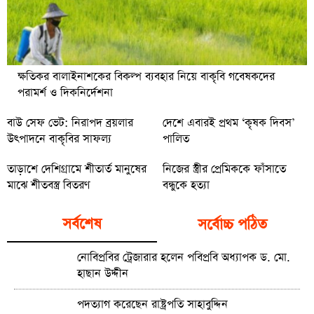
ক্ষতিকর বালাইনাশকের বিকল্প ব্যবহার নিয়ে বাকৃবি গবেষকদের
পরামর্শ ও দিকনির্দেশনা
বাউ সেফ ভেট: নিরাপদ ব্রয়লার
দেশে এবারই প্রথম ‘কৃষক দিবস’
উৎপাদনে বাকৃবির সাফল্য
পালিত
তাড়াশে দেশিগ্রামে শীতার্ত মানুষের
নিজের স্ত্রীর প্রেমিককে ফাঁসাতে
মাঝে শীতবস্ত্র বিতরণ
বন্ধুকে হত্যা
সর্বশেষ
সর্বোচ্চ পঠিত
নোবিপ্রবির ট্রেজারার হলেন পবিপ্রবি অধ্যাপক ড. মো.
হাছান উদ্দীন
পদত্যাগ করেছেন রাষ্ট্রপতি সাহাবুদ্দিন