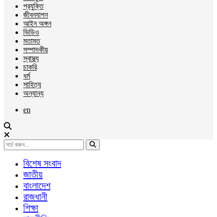
প্রযুক্তি
জীবনযাপন
আইন অঙ্গন
ভিডিও
মতামত
সম্পাদকীয়
স্বাস্থ্য
চাকরি
ধর্ম
সাহিত্য
অন্যান্য
en
বিশেষ সংবাদ
জাতীয়
বাংলাদেশ
রাজধানী
শিক্ষা