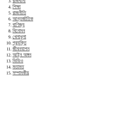
রাজধানী
শিক্ষা
রাজনীতি
আন্তর্জাতিক
বাণিজ্য
বিনোদন
খেলাধুলা
প্রযুক্তি
জীবনযাপন
আইন অঙ্গন
ভিডিও
মতামত
সম্পাদকীয়