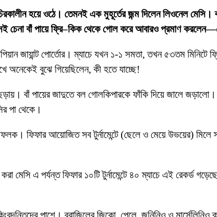
চিরকালীন হয়ে ওঠে। তেমনই এক মুহূর্তের জন্ম দিলেন লিওনেল মেসি। ব
ষে সেই চেনা বাঁ পায়ে ফ্রি–কিক থেকে গোল করে আবারও প্রমাণ করলে
োপিয়ান জায়ান্ট পোর্তোর। ম্যাচে যখন ১-১ সমতা, তখন ৫৩তম মিনিটে ফ্র
দেখে অনেকেই বুঝে গিয়েছিলেন, কী হতে যাচ্ছে!
লো ছড়ায়। বাঁ পায়ের জাদুতে বল গোলকিপারকে ফাঁকি দিয়ে জালে জড়াল
সির পা থেকে।
ফলক। ফিফার আয়োজিত সব টুর্নামেন্টে (ছেলে ও মেয়ে উভয়ের) মিলে স
করা মেসি এ পর্যন্ত ফিফার ১০টি টুর্নামেন্টে ৪০ ম্যাচে এই রেকর্ড গ
বদন্তিদের পাশে। ব্রাজিলের জিকো, পেলে, জুনিনিও ও মার্সেলিনিও ক্