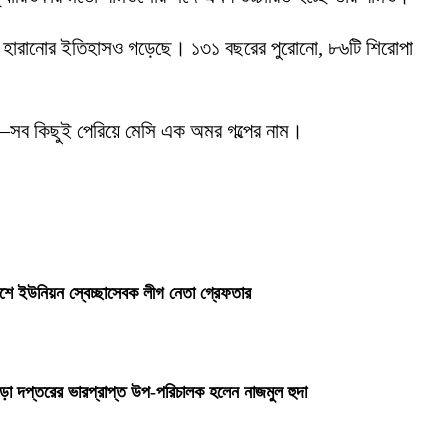
ন্টে হারানোর ইতিহাসও গড়েছে। ১৩১ বছরের পুরোনো, ৮৬টি শিরোপা
বলে—সব কিছুই পেরিয়ে মেসি এক অমর গল্পের নাম।
াশে ইউনিয়ন স্বেচ্ছাসেবক লীগ নেতা গ্রেফতার
রীড়া দপ্তরের ভারপ্রাপ্ত উপ-পরিচালক হলেন নাজমুল হুদা