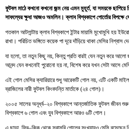
ফুটবল মাঠে কখনো কখনো জন্ম নেয় এমন মুহূর্ত, যা সময়কে ছাপিয়ে 
সাফল্যের ক্ষুধা আজও অমলিন। ক্লাব বিশ্বকাপে পোর্তোর বিপক্
গতকাল আটলান্টায় ক্লাব বিশ্বকাপে ইন্টার মায়ামি মুখোমুখি হয় ইউর
রাখা। পরিচিত ভঙ্গিতে কয়েক পা দূরে দাঁড়িয়ে থাকা মেসির নিশ্বাস 
যা হলো, তা নতুন কিছু নয়, কিন্তু প্রতি বারই যেন নতুন করে আ
আনন্দ যেন কখনোই পুরোনো হয় না, বিশেষ করে যখন সেটা আসে মে
এই গোল মেসির ক্যারিয়ারে শুধু আরেকটি গোল নয়, এটি একটি মাইল
ব্রাজিলের নারী ফুটবল কিংবদন্তি মার্তাকে (২৪ গোল)।
২০০৫ সালের অনূর্ধ্ব–২০ বিশ্বকাপে আন্তর্জাতিক ফুটবল জীবন শুরু 
বিশ্বকাপে ৬ গোল এবং যুব বিশ্বকাপে আরও ৬টি গোল।
এ ছাড়া, ফ্রি–কিক থেকে সরাসরি গোলের সংখ্যায়ও মেসি বসেছেন কিং