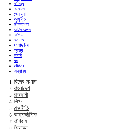
বাণিজ্য
বিনোদন
খেলাধুলা
প্রযুক্তি
জীবনযাপন
আইন অঙ্গন
ভিডিও
মতামত
সম্পাদকীয়
স্বাস্থ্য
চাকরি
ধর্ম
সাহিত্য
অন্যান্য
বিশেষ সংবাদ
বাংলাদেশ
রাজধানী
শিক্ষা
রাজনীতি
আন্তর্জাতিক
বাণিজ্য
বিনোদন