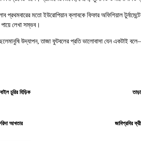
্লাব প্রথমবারের মতো ইউরোপিয়ান ক্লাবকে ফিফার অফিশিয়াল টুর্নামে
র পায়ে লেখা সম্ভব।
 সেই ছেলেমানুষি উদ্‌যাপন, তাজা ফুটবলের প্রতি ভালোবাসা যেন একটাই 
বাইল চুরির হিড়িক
তাড়
 ফরিদা আখতার
জাবিপ্রবির ক্