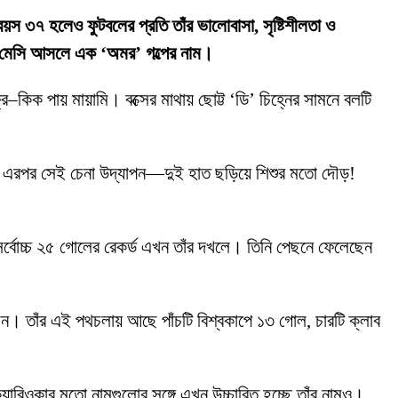
য়স ৩৭ হলেও ফুটবলের প্রতি তাঁর ভালোবাসা, সৃষ্টিশীলতা ও
ন—মেসি আসলে এক ‘অমর’ গল্পের নাম।
ি–কিক পায় মায়ামি। বক্সের মাথায় ছোট্ট ‘ডি’ চিহ্নের সামনে বলটি
ো। এরপর সেই চেনা উদ্‌যাপন—দুই হাত ছড়িয়ে শিশুর মতো দৌড়!
র্বোচ্চ ২৫ গোলের রেকর্ড এখন তাঁর দখলে। তিনি পেছনে ফেলেছেন
ড়েছেন। তাঁর এই পথচলায় আছে পাঁচটি বিশ্বকাপে ১৩ গোল, চারটি ক্লাব
যারিওকার মতো নামগুলোর সঙ্গে এখন উচ্চারিত হচ্ছে তাঁর নামও।