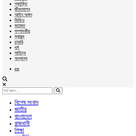
প্রযুক্তি
জীবনযাপন
আইন অঙ্গন
ভিডিও
মতামত
সম্পাদকীয়
স্বাস্থ্য
চাকরি
ধর্ম
সাহিত্য
অন্যান্য
en
বিশেষ সংবাদ
জাতীয়
বাংলাদেশ
রাজধানী
শিক্ষা