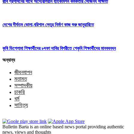
রাবি প্রশাসনের সাথে অস্ট্রেলিয়ান হাইকমিশন কর্মকর্তার সৌজন্য সাক্ষাত
দেশের দীর্ঘতম ভোলা-বরিশাল সেতুর নির্মাণ কাজ শুরু জানুয়ারিতে
কৃষি ডিপ্লোমা শিক্ষার্থীদের ৮দফা দাবির বিপরীতে শেকৃবি শিক্ষার্থীদের মানববন্ধন
অন্যান্য
জীবনযাপন
মতামত
সম্পাদকীয়
চাকরি
ধর্ম
সাহিত্য
Bulletin Barta is an online based news portal providing authentic
news, views and thoughts