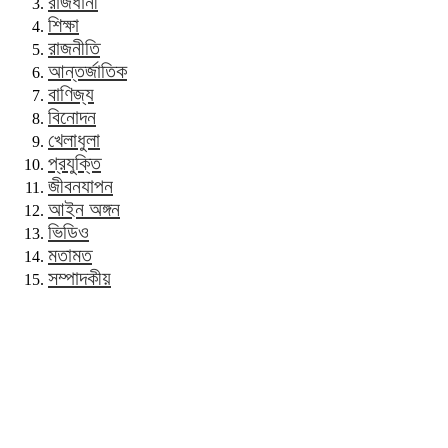
রাজধানী
শিক্ষা
রাজনীতি
আন্তর্জাতিক
বাণিজ্য
বিনোদন
খেলাধুলা
প্রযুক্তি
জীবনযাপন
আইন অঙ্গন
ভিডিও
মতামত
সম্পাদকীয়