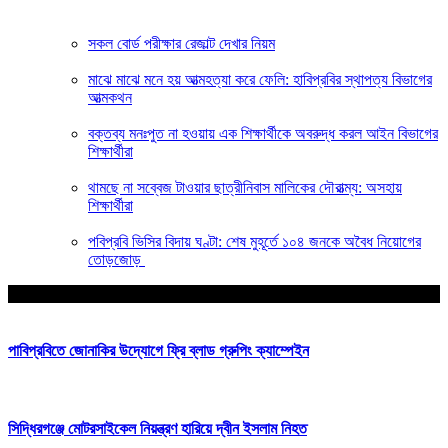
সকল বোর্ড পরীক্ষার রেজাল্ট দেখার নিয়ম
মাঝে মাঝে মনে হয় আত্মহত্যা করে ফেলি: হাবিপ্রবির স্থাপত্য বিভাগের
আত্মকথন
বক্তব্য মনঃপুত না হওয়ায় এক শিক্ষার্থীকে অবরুদ্ধ করল আইন বিভাগের
শিক্ষার্থীরা
থামছে না সব্বেজ টাওয়ার ছাত্রীনিবাস মালিকের দৌরাত্ম্য: অসহায়
শিক্ষার্থীরা
পবিপ্রবি ভিসির বিদায় ঘণ্টা: শেষ মুহূর্তে ১০৪ জনকে অবৈধ নিয়োগের
তোড়জোড়
আপনার জন্য নির্বাচিত
পাবিপ্রবিতে জোনাকির উদ্যোগে ফ্রি ব্লাড গ্রুপিং ক্যাম্পেইন
সিদ্ধিরগঞ্জে মোটরসাইকেল নিয়ন্ত্রণ হারিয়ে দ্বীন ইসলাম নিহত