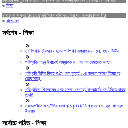
বক্তব্য মনঃপুত না হওয়ায় এক শিক্ষার্থীকে অবরুদ্ধ করল আইন বিভাগের শিক্ষার্থীরা
শিক্ষা
থামছে না সব্বেজ টাওয়ার ছাত্রীনিবাস মালিকের দৌরাত্ম্য: অসহায় শিক্ষার্থীরা
বাংলাদেশ
সর্বশেষ - শিক্ষা
নোবিপ্রবির ট্রেজারার হলেন পবিপ্রবি অধ্যাপক ড. মো. হাছান উদ্দীন
পবিপ্রবির নতুন উপাচার্য অধ্যাপক ড. এস এম হেমায়েত জাহান
পবিপ্রবি ভিসির বিদায় ঘণ্টা: শেষ মুহূর্তে ১০৪ জনকে অবৈধ নিয়োগের
তোড়জোড়
পবিপ্রবিতে শিক্ষকদের ওপর হামলা: নেপথ্যে উপাচার্যের পদ টিকিয়ে রাখার
লড়াই
স্বজনপ্রীতি ও দুর্নীতির রাজা কুড়িকৃবির ভিসি প্রফেসর ড. মুহ. রাশেদুল
ইসলাম
সর্বোচ্চ পঠিত - শিক্ষা