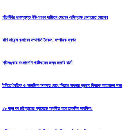
পাঁচবিবির ভারপ্রাপ্ত ইউএনওর দায়িত্ব পেলেন এসিল্যান্ড বেলায়েত হোসেন
রাবি সায়েন্স ক্লাবের সভাপতি সৈকত, সম্পাদক স্বপন
শ্রীলঙ্কায় বাংলাদেশি পর্যটকদের জন্য জরুরি বার্তা
ইবিতে নৈতিক ও সামাজিক অবক্ষয় রোধে সিয়াম সাধনার প্রভাব বিষয়ক আলোচনা সভা
১৮ বছর পর চট্টগ্রামের প্যারেডে অনুষ্ঠিত হবে তাফসির মাহফিল: