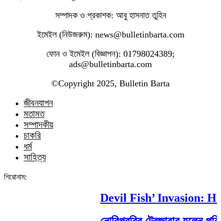
সম্পাদক ও প্রকাশক: আবু হাসনাত তুহিন
ইমেইল (নিউজরুম): news@bulletinbarta.com
ফোন ও ইমেইল (বিজ্ঞাপন): 01798024389;
ads@bulletinbarta.com
©️Copyright 2025, Bulletin Barta
জীবনযাপন
মতামত
সম্পাদকীয়
চাকরি
ধর্ম
সাহিত্য
শিরোনাম:
Devil Fish’ Invasion: How 
নোবিপ্রবির ট্রেজারার হলেন পবিপ্রবি