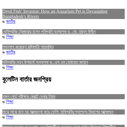
Devil Fish’ Invasion: How an Aquarium Pet is Devastating
Bangladesh’s Rivers
জাতীয়
নোবিপ্রবির ট্রেজারার হলেন পবিপ্রবি অধ্যাপক ড. মো. হাছান উদ্দীন
শিক্ষা
পদত্যাগ করেছেন রাষ্ট্রপতি সাহাবুদ্দিন
জাতীয়
পবিপ্রবির নতুন উপাচার্য অধ্যাপক ড. এস এম হেমায়েত জাহান
শিক্ষা
বুলেটিন বার্তার জনপ্রিয়
সকল বোর্ড পরীক্ষার রেজাল্ট দেখার নিয়ম
শিক্ষা
মাঝে মাঝে মনে হয় আত্মহত্যা করে ফেলি: হাবিপ্রবির স্থাপত্য বিভাগের আত্মকথন
শিক্ষা