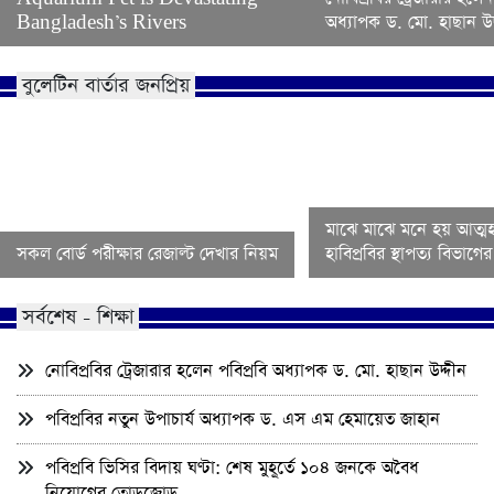
Bangladesh’s Rivers
অধ্যাপক ড. মো. হাছান উদ
বুলেটিন বার্তার জনপ্রিয়
মাঝে মাঝে মনে হয় আত্মহ
সকল বোর্ড পরীক্ষার রেজাল্ট দেখার নিয়ম
হাবিপ্রবির স্থাপত্য বিভাগ
সর্বশেষ - শিক্ষা
নোবিপ্রবির ট্রেজারার হলেন পবিপ্রবি অধ্যাপক ড. মো. হাছান উদ্দীন
পবিপ্রবির নতুন উপাচার্য অধ্যাপক ড. এস এম হেমায়েত জাহান
পবিপ্রবি ভিসির বিদায় ঘণ্টা: শেষ মুহূর্তে ১০৪ জনকে অবৈধ
নিয়োগের তোড়জোড়