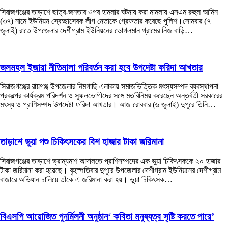
সিরাজগঞ্জের তাড়াশে ছাত্র-জনতার ওপর হামলার ঘটনায় করা মামলায় এসএম রুহুল আমিন
(৩৭) নামে ইউনিয়ন স্বেচ্ছাসেবক লীগ নেতাকে গ্রেফতার করেছে পুলিশ।সোমবার (৭
জুলাই) রাতে উপজেলার দেশীগ্রাম ইউনিয়নের ভোগলমান গ্রামের নিজ বাড়ি…
জলমহল ইজারা নীতিমালা পরিবর্তন করা হবে উপদেষ্টা ফরিদা আখতার
সিরাজগঞ্জের রায়গঞ্জ উপজেলার নিমগাছি এলাকায় সমাজভিত্তিক মৎস্যসম্পদ ব্যবস্থাপনা
প্রকল্পের কার্যক্রম পরিদর্শন ও সুফলভোগীদের সঙ্গে মতবিনিময় করেছেন অন্তর্বর্তী সরকারের
মৎস্য ও প্রাণিসম্পদ উপদেষ্টা ফরিদা আখতার। আজ রোববার (৬ জুলাই) দুপুরে তিনি…
তাড়াশে ভুয়া পশু চিকিৎসকের বিশ হাজার টাকা জরিমানা
সিরাজগঞ্জের তাড়াশে ভ্রাম্যমাণ আদালতে প্রাণিসম্পদের এক ভুয়া চিকিৎসককে ২০ হাজার
টাকা জরিমানা করা হয়েছে। বৃহস্পতিবার দুপুরে উপজেলার দেশীগ্রাম ইউনিয়নের দেশীগ্রাম
বাজারে অভিযান চালিয়ে তাঁকে এ জরিমানা করা হয়। ভুয়া চিকিৎসক…
বিএসপি আয়োজিত পুনর্মিলনী অনুষ্ঠান‘ কবিতা মনুষ্যত্ব সৃষ্টি করতে পারে’