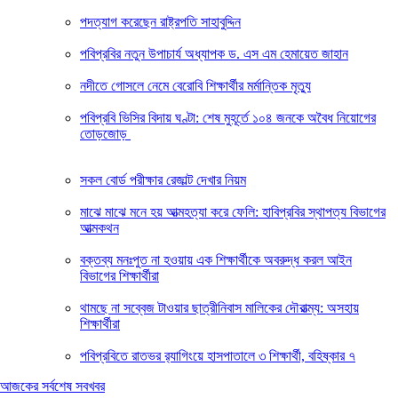
পদত্যাগ করেছেন রাষ্ট্রপতি সাহাবুদ্দিন
পবিপ্রবির নতুন উপাচার্য অধ্যাপক ড. এস এম হেমায়েত জাহান
নদীতে গোসলে নেমে বেরোবি শিক্ষার্থীর মর্মান্তিক মৃত্যু
পবিপ্রবি ভিসির বিদায় ঘণ্টা: শেষ মুহূর্তে ১০৪ জনকে অবৈধ নিয়োগের
তোড়জোড়
সকল বোর্ড পরীক্ষার রেজাল্ট দেখার নিয়ম
মাঝে মাঝে মনে হয় আত্মহত্যা করে ফেলি: হাবিপ্রবির স্থাপত্য বিভাগের
আত্মকথন
বক্তব্য মনঃপুত না হওয়ায় এক শিক্ষার্থীকে অবরুদ্ধ করল আইন
বিভাগের শিক্ষার্থীরা
থামছে না সব্বেজ টাওয়ার ছাত্রীনিবাস মালিকের দৌরাত্ম্য: অসহায়
শিক্ষার্থীরা
পবিপ্রবিতে রাতভর র‍্যাগিংয়ে হাসপাতালে ৩ শিক্ষার্থী, বহিষ্কার ৭
আজকের সর্বশেষ সবখবর