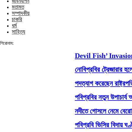
জীবনযাপন
মতামত
সম্পাদকীয়
চাকরি
ধর্ম
সাহিত্য
শিরোনাম:
Devil Fish’ Invasio
নোবিপ্রবির ট্রেজারার হলেন
পদত্যাগ করেছেন রাষ্ট্রপতি স
পবিপ্রবির নতুন উপাচার্য 
নদীতে গোসলে নেমে বেরোবি শিক্
পবিপ্রবি ভিসির বিদায় ঘণ্