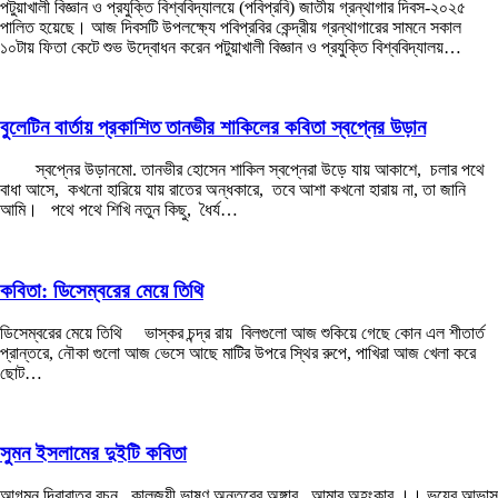
পটুয়াখালী বিজ্ঞান ও প্রযুক্তি বিশ্ববিদ্যালয়ে (পবিপ্রবি) জাতীয় গ্রন্থাগার দিবস-২০২৫
পালিত হয়েছে। আজ দিবসটি উপলক্ষ্যে পবিপ্রবির কেন্দ্রীয় গ্রন্থাগারের সামনে সকাল
১০টায় ফিতা কেটে শুভ উদ্বোধন করেন পটুয়াখালী বিজ্ঞান ও প্রযুক্তি বিশ্ববিদ্যালয়…
বুলেটিন বার্তায় প্রকাশিত তানভীর শাকিলের কবিতা স্বপ্নের উড়ান
স্বপ্নের উড়ানমো. তানভীর হোসেন শাকিল স্বপ্নেরা উড়ে যায় আকাশে, চলার পথে
বাধা আসে, কখনো হারিয়ে যায় রাতের অন্ধকারে, তবে আশা কখনো হারায় না, তা জানি
আমি। পথে পথে শিখি নতুন কিছু, ধৈর্য…
কবিতা: ডিসেম্বরের মেয়ে তিথি
ডিসেম্বরের মেয়ে তিথি ভাস্কর চন্দ্র রায় বিলগুলো আজ শুকিয়ে গেছে কোন এল শীতার্ত
প্রান্তরে, নৌকা গুলো আজ ভেসে আছে মাটির উপরে স্থির রুপে, পাখিরা আজ খেলা করে
ছোট…
সুমন ইসলামের দুইটি কবিতা
আগমন দিবারাত্র রচন কালজয়ী ভাষণ অন্তরের অঙ্গার আমার অহংকার ।। ভয়ের আভাস