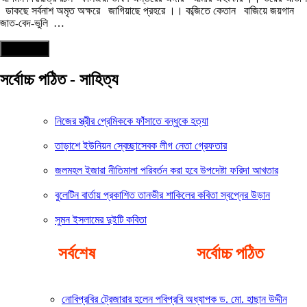
ডাকছে সর্বনাশ অমৃত অক্ষরে জাগিয়াছে প্রহরে ।। কব্জিতে কেতান বাজিয়ে জয়গান
জাত-বেদ-ভুলি …
আরও পড়ুন
সর্বোচ্চ পঠিত - সাহিত্য
নিজের স্ত্রীর প্রেমিককে ফাঁসাতে বন্ধুকে হত্যা
তাড়াশে ইউনিয়ন স্বেচ্ছাসেবক লীগ নেতা গ্রেফতার
জলমহল ইজারা নীতিমালা পরিবর্তন করা হবে উপদেষ্টা ফরিদা আখতার
বুলেটিন বার্তায় প্রকাশিত তানভীর শাকিলের কবিতা স্বপ্নের উড়ান
সুমন ইসলামের দুইটি কবিতা
সর্বশেষ
সর্বোচ্চ পঠিত
নোবিপ্রবির ট্রেজারার হলেন পবিপ্রবি অধ্যাপক ড. মো. হাছান উদ্দীন