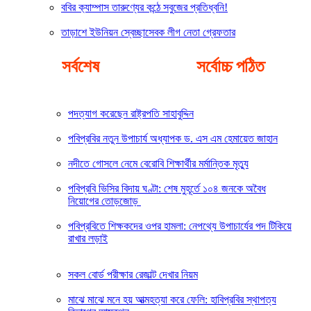
ববির ক‍্যাম্পাস তারুণ্যের কন্ঠে সবুজের প্রতিধ্বনি!
তাড়াশে ইউনিয়ন স্বেচ্ছাসেবক লীগ নেতা গ্রেফতার
সর্বশেষ
সর্বোচ্চ পঠিত
পদত্যাগ করেছেন রাষ্ট্রপতি সাহাবুদ্দিন
পবিপ্রবির নতুন উপাচার্য অধ্যাপক ড. এস এম হেমায়েত জাহান
নদীতে গোসলে নেমে বেরোবি শিক্ষার্থীর মর্মান্তিক মৃত্যু
পবিপ্রবি ভিসির বিদায় ঘণ্টা: শেষ মুহূর্তে ১০৪ জনকে অবৈধ
নিয়োগের তোড়জোড়
পবিপ্রবিতে শিক্ষকদের ওপর হামলা: নেপথ্যে উপাচার্যের পদ টিকিয়ে
রাখার লড়াই
সকল বোর্ড পরীক্ষার রেজাল্ট দেখার নিয়ম
মাঝে মাঝে মনে হয় আত্মহত্যা করে ফেলি: হাবিপ্রবির স্থাপত্য