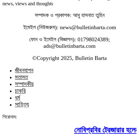
news, views and thoughts
সম্পাদক ও প্রকাশক: আবু হাসনাত তুহিন
ইমেইল (নিউজরুম): news@bulletinbarta.com
ফোন ও ইমেইল (বিজ্ঞাপন): 01798024389;
ads@bulletinbarta.com
©️Copyright 2025, Bulletin Barta
জীবনযাপন
মতামত
সম্পাদকীয়
চাকরি
ধর্ম
সাহিত্য
শিরোনাম:
নোবিপ্রবির ট্রেজারার হলেন প