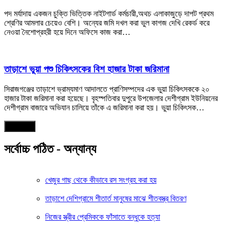
পদ মর্যাদায় একজন চুক্তি ভিত্তিক নাইটগার্ড কর্মচারী,অথচ এলাকাজুড়ে দাপট প্রথম
শ্রেণির আমলার চেয়েও বেশি। অন্যের জমি দখল করা ভুল কাগজ দেখি রেকর্ড করে
নেওয়া নৈশোপ্রহরী হয়ে দিনে অফিসে কাজ করা…
তাড়াশে ভুয়া পশু চিকিৎসকের বিশ হাজার টাকা জরিমানা
সিরাজগঞ্জের তাড়াশে ভ্রাম্যমাণ আদালতে প্রাণিসম্পদের এক ভুয়া চিকিৎসককে ২০
হাজার টাকা জরিমানা করা হয়েছে। বৃহস্পতিবার দুপুরে উপজেলার দেশীগ্রাম ইউনিয়নের
দেশীগ্রাম বাজারে অভিযান চালিয়ে তাঁকে এ জরিমানা করা হয়। ভুয়া চিকিৎসক…
আরও পড়ুন
সর্বোচ্চ পঠিত - অন্যান্য
খেজুর গাছ থেকে কীভাবে রস সংগ্রহ করা হয়
তাড়াশে দেশিগ্রামে শীতার্ত মানুষের মাঝে শীতবস্ত্র বিতরণ
নিজের স্ত্রীর প্রেমিককে ফাঁসাতে বন্ধুকে হত্যা