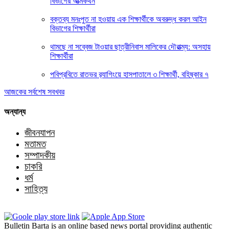
বিভাগের আত্মকথন
বক্তব্য মনঃপুত না হওয়ায় এক শিক্ষার্থীকে অবরুদ্ধ করল আইন
বিভাগের শিক্ষার্থীরা
থামছে না সব্বেজ টাওয়ার ছাত্রীনিবাস মালিকের দৌরাত্ম্য: অসহায়
শিক্ষার্থীরা
পবিপ্রবিতে রাতভর র‍্যাগিংয়ে হাসপাতালে ৩ শিক্ষার্থী, বহিষ্কার ৭
আজকের সর্বশেষ সবখবর
অন্যান্য
জীবনযাপন
মতামত
সম্পাদকীয়
চাকরি
ধর্ম
সাহিত্য
Bulletin Barta is an online based news portal providing authentic