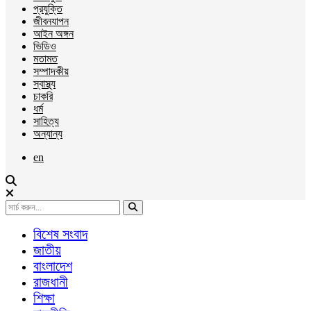
প্রযুক্তি
জীবনযাপন
আইন অঙ্গন
ভিডিও
মতামত
সম্পাদকীয়
স্বাস্থ্য
চাকরি
ধর্ম
সাহিত্য
অন্যান্য
en
বিশেষ সংবাদ
জাতীয়
বাংলাদেশ
রাজধানী
শিক্ষা