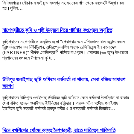
সিদ্ধিরগঞ্জের মৌচাক বাসস্ট্যান্ড সংলগ্ন মহাসড়কের পাশ থেকে মরদেহটি উদ্ধার করা
হয়।পুলিশ…
নাগেশ্বরীতে কৃষি ও পুষ্টি উন্নয়ন নিয়ে পার্টনার কংগ্রেস অনুষ্ঠিত
কুড়িগ্রামের নাগেশ্বরীতে অনুষ্ঠিত হলো "প্রোগ্রাম অন এগ্রিকালচারাল অ্যান্ড রুরাল
ট্রান্সফরমেশন ফর নিউট্রিশন, এন্টারপ্রেনরশিপ অ্যান্ড রেসিলিয়েন্স ইন বাংলাদেশ
(PARTNER)" শীর্ষক একদিনব্যাপী পার্টনার কংগ্রেস। সোমবার (৩০ জুন) উপজেলা
প্রশাসনের হলরুমে উপজেলা কৃষি…
উলিপুর গুনাইগাছ ভূমি অফিসে কর্মকর্তা না থাকায়, সেবা বঞ্চিত সাধারণ
জনগণ
কুড়িগ্রামের উলিপুরে গুনাইগাছ ইউনিয়ন ভূমি অফিসে কোন কর্মকর্তা উপস্থিত না থাকায়
সেবা বঞ্চিত হচ্ছেন গুনাইগাছ ইউনিয়ের বাসিন্দারা। এরকম ঘটনা ঘটেছে গুনাইগাছ
ইউনিয়ন ভূমি সহকারী কর্মকর্তা হুমায়ুন কবীর ও উপসহকারী কর্মকর্তা জিয়াউর…
দিনে বখশিশের খোঁজে ব্যস্ত নৈশপ্রহরী, রাতে দায়িত্বে গাফিলতি