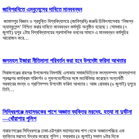
জাবিপ্রবিতে এম্বুলেন্সের দাবিতে মানববন্ধন
জামালপুর বিজ্ঞান ও প্রযুক্তি বিশ্ববিদ্যালয়ে (জাবিপ্রবি) জরুরি চিকিৎসাসেবায় ‘নিজস্ব
অ্যাম্বুলেন্স’ নিশ্চিত করার দাবিতে মানববন্ধন কর্মসূচি অনুষ্ঠিত হয়েছে। সোমবার (৭
জুলাই) দুপুর ২টায় বিশ্ববিদ্যালয়ের প্রশাসনিক ভবনের সামনে এ মানববন্ধন কর্মসূচির
আয়োজন করে…
জলমহল ইজারা নীতিমালা পরিবর্তন করা হবে উপদেষ্টা ফরিদা আখতার
সিরাজগঞ্জের রায়গঞ্জ উপজেলার নিমগাছি এলাকায় সমাজভিত্তিক মৎস্যসম্পদ ব্যবস্থাপনা
প্রকল্পের কার্যক্রম পরিদর্শন ও সুফলভোগীদের সঙ্গে মতবিনিময় করেছেন অন্তর্বর্তী
সরকারের মৎস্য ও প্রাণিসম্পদ উপদেষ্টা ফরিদা আখতার। আজ রোববার (৬ জুলাই) দুপুরে
তিনি…
সিদ্ধিরগঞ্জে মহাসড়কের পাশে অজ্ঞাত ব্যক্তির মরদেহ, হত্যা না দুর্ঘটনা
—ধোঁয়াশায় পুলিশ
নারায়ণগঞ্জের সিদ্ধিরগঞ্জে ঢাকা-চট্টগ্রাম মহাসড়কের পাশ থেকে অজ্ঞাতপরিচয় এক
ব্যক্তির মরদেহ উদ্ধার করেছে পুলিশ। শুক্রবার (৪ জুলাই) সকাল ৯টার দিকে