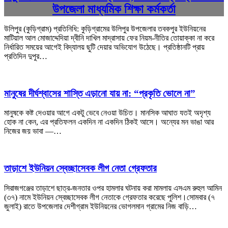
উপজেলা মাধ্যমিক শিক্ষা কর্মকর্তা
উলিপুর (কুড়িগ্রাম) প্রতিনিধি: কুড়িগ্রামের উলিপুর উপজেলার তবকপুর ইউনিয়নের
মাটিয়াল আল মোজাদ্দেদিয়া দ্বীনি দাখিল মাদ্রাসায় ফের নিয়ম-নীতির তোয়াক্কা না করে
নির্ধারিত সময়ের আগেই বিদ্যালয় ছুটি দেয়ার অভিযোগ উঠেছে। প্রতিষ্ঠানটি প্রায়
প্রতিদিন দুপুর…
মানুষের দীর্ঘশ্বাসের শাস্তি এড়ানো যায় না: “প্রকৃতি ভোলে না”
মানুষকে কষ্ট দেওয়ার আগে একটু ভেবে নেওয়া উচিত। মানসিক আঘাত যতই অদৃশ্য
হোক না কেন, এর প্রতিফলন একদিন না একদিন ঠিকই আসে। অন্যের মন ভাঙা আর
নিজের জয় ভাবা —…
তাড়াশে ইউনিয়ন স্বেচ্ছাসেবক লীগ নেতা গ্রেফতার
সিরাজগঞ্জের তাড়াশে ছাত্র-জনতার ওপর হামলার ঘটনায় করা মামলায় এসএম রুহুল আমিন
(৩৭) নামে ইউনিয়ন স্বেচ্ছাসেবক লীগ নেতাকে গ্রেফতার করেছে পুলিশ।সোমবার (৭
জুলাই) রাতে উপজেলার দেশীগ্রাম ইউনিয়নের ভোগলমান গ্রামের নিজ বাড়ি…