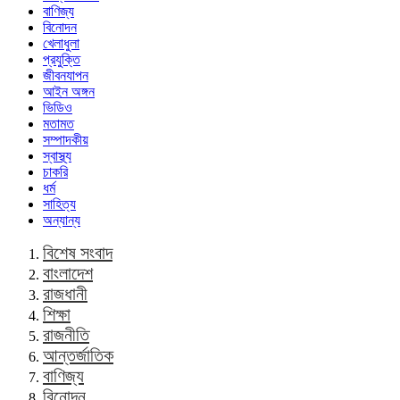
বাণিজ্য
বিনোদন
খেলাধুলা
প্রযুক্তি
জীবনযাপন
আইন অঙ্গন
ভিডিও
মতামত
সম্পাদকীয়
স্বাস্থ্য
চাকরি
ধর্ম
সাহিত্য
অন্যান্য
বিশেষ সংবাদ
বাংলাদেশ
রাজধানী
শিক্ষা
রাজনীতি
আন্তর্জাতিক
বাণিজ্য
বিনোদন