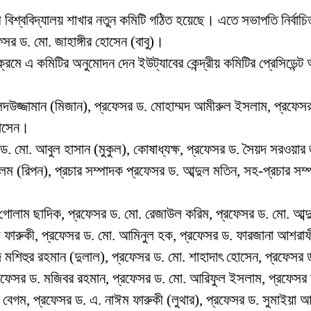
বিশ্ববিদ্যালয় শাখার নতুন কমিটি গঠিত হয়েছে। এতে সভাপতি নির্বাচিত হ
সর ড. মো. জাহাঙ্গীর হোসেন (বাবু)।
তিক্রমে এ কমিটির অনুমোদন দেন ইউট্যাবের কেন্দ্রীয় কমিটির প্রেসিড
েদউজ্জামান (মিজান), প্রফেসর ড. মোহাম্মদ আমীরুল ইসলাম, প্রফে
হোসেন।
র ড. মো. আবুল হাসান (মুকুল), কোষাধ্যক্ষ, প্রফেসর ড. সৈয়দ সরওয়া
(রিপন), প্রচার সম্পাদক প্রফেসর ড. আব্দুল মতিন, সহ-প্রচার সম্প
 গোলাম ছাদিক, প্রফেসর ড. মো. রেজাউল করিম, প্রফেসর ড. মো. আব্
ফারুকী, প্রফেসর ড. মো. আমিনুল হক, প্রফেসর ড. ফারজানা আশরাফী ন
দ মশিহুর রহমান (দুলাল), প্রফেসর ড. মো. শাহাদাৎ হোসেন, প্রফেসর
ফেসর ড. মজিবর রহমান, প্রফেসর ড. মো. আরিফুল ইসলাম, প্রফেসর ড. 
 বেগম, প্রফেসর ড. এ. নাঈম ফারুকী (লুথার), প্রফেসর ড. সুমাইয়া 