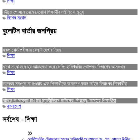
শিক্ষা
নদীতে গোসলে নেমে বেরোবি শিক্ষার্থীর মর্মান্তিক মৃত্যু
বিশেষ সংবাদ
বুলেটিন বার্তার জনপ্রিয়
সকল বোর্ড পরীক্ষার রেজাল্ট দেখার নিয়ম
শিক্ষা
মাঝে মাঝে মনে হয় আত্মহত্যা করে ফেলি: হাবিপ্রবির স্থাপত্য বিভাগের আত্মকথন
শিক্ষা
বক্তব্য মনঃপুত না হওয়ায় এক শিক্ষার্থীকে অবরুদ্ধ করল আইন বিভাগের শিক্ষার্থীরা
শিক্ষা
থামছে না সব্বেজ টাওয়ার ছাত্রীনিবাস মালিকের দৌরাত্ম্য: অসহায় শিক্ষার্থীরা
বাংলাদেশ
সর্বশেষ - শিক্ষা
নোবিপ্রবির ট্রেজারার হলেন পবিপ্রবি অধ্যাপক ড. মো. হাছান উদ্দীন