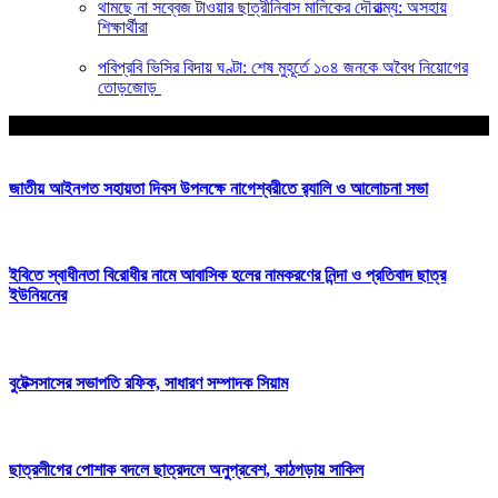
থামছে না সব্বেজ টাওয়ার ছাত্রীনিবাস মালিকের দৌরাত্ম্য: অসহায়
শিক্ষার্থীরা
পবিপ্রবি ভিসির বিদায় ঘণ্টা: শেষ মুহূর্তে ১০৪ জনকে অবৈধ নিয়োগের
তোড়জোড়
আপনার জন্য নির্বাচিত
জাতীয় আইনগত সহায়তা দিবস উপলক্ষে নাগেশ্বরীতে র‍্যালি ও আলোচনা সভা
ইবিতে স্বাধীনতা বিরোধীর নামে আবাসিক হলের নামকরণের নিন্দা ও প্রতিবাদ ছাত্র
ইউনিয়নের
বুটেক্সসাসের সভাপতি রফিক, সাধারণ সম্পাদক সিয়াম
ছাত্রলীগের পোশাক বদলে ছাত্রদলে অনুপ্রবেশ, কাঠগড়ায় সাকিল