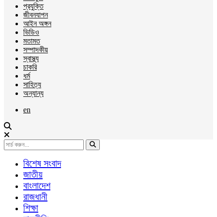
প্রযুক্তি
জীবনযাপন
আইন অঙ্গন
ভিডিও
মতামত
সম্পাদকীয়
স্বাস্থ্য
চাকরি
ধর্ম
সাহিত্য
অন্যান্য
en
বিশেষ সংবাদ
জাতীয়
বাংলাদেশ
রাজধানী
শিক্ষা