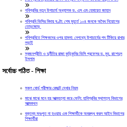
পবিপ্রবির নতুন উপাচার্য অধ্যাপক ড. এস এম হেমায়েত জাহান
পবিপ্রবি ভিসির বিদায় ঘণ্টা: শেষ মুহূর্তে ১০৪ জনকে অবৈধ নিয়োগের
তোড়জোড়
পবিপ্রবিতে শিক্ষকদের ওপর হামলা: নেপথ্যে উপাচার্যের পদ টিকিয়ে রাখার
লড়াই
স্বজনপ্রীতি ও দুর্নীতির রাজা কুড়িকৃবির ভিসি প্রফেসর ড. মুহ. রাশেদুল
ইসলাম
সর্বোচ্চ পঠিত - শিক্ষা
সকল বোর্ড পরীক্ষার রেজাল্ট দেখার নিয়ম
মাঝে মাঝে মনে হয় আত্মহত্যা করে ফেলি: হাবিপ্রবির স্থাপত্য বিভাগের
আত্মকথন
বক্তব্য মনঃপুত না হওয়ায় এক শিক্ষার্থীকে অবরুদ্ধ করল আইন বিভাগের
শিক্ষার্থীরা