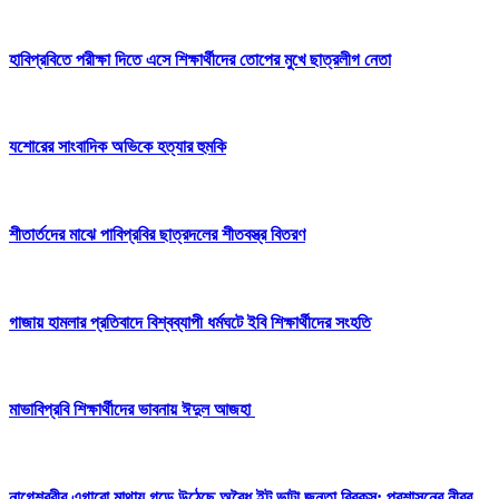
হাবিপ্রবিতে পরীক্ষা দিতে এসে শিক্ষার্থীদের তোপের মুখে ছাত্রলীগ নেতা
যশোরের সাংবাদিক অভিকে হত্যার হুমকি
শীতার্তদের মাঝে পাবিপ্রবির ছাত্রদলের শীতবস্ত্র বিতরণ
গাজায় হামলার প্রতিবাদে বিশ্বব্যাপী ধর্মঘটে ইবি শিক্ষার্থীদের সংহতি
মাভাবিপ্রবি শিক্ষার্থীদের ভাবনায় ঈদুল আজহা ‎
নাগেশ্বরীর এগারো মাথায় গড়ে উঠেছে অবৈধ ইট ভাটা জনতা ব্রিকস: প্রশাসনের নীরব