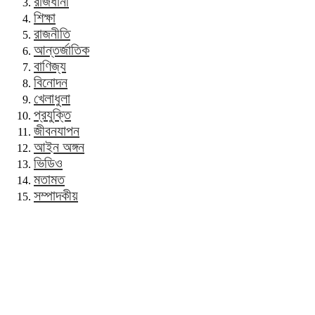
রাজধানী
শিক্ষা
রাজনীতি
আন্তর্জাতিক
বাণিজ্য
বিনোদন
খেলাধুলা
প্রযুক্তি
জীবনযাপন
আইন অঙ্গন
ভিডিও
মতামত
সম্পাদকীয়