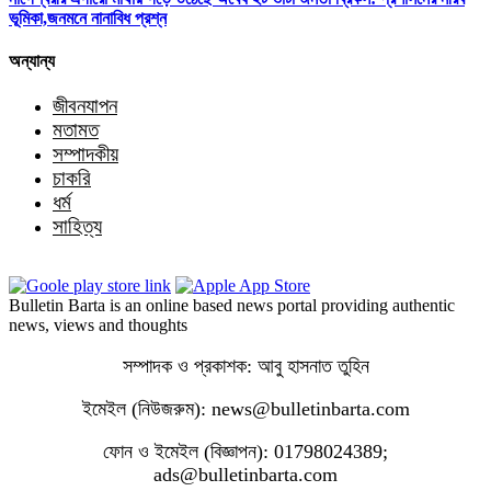
ভূমিকা,জনমনে নানাবিধ প্রশ্ন
অন্যান্য
জীবনযাপন
মতামত
সম্পাদকীয়
চাকরি
ধর্ম
সাহিত্য
Bulletin Barta is an online based news portal providing authentic
news, views and thoughts
সম্পাদক ও প্রকাশক: আবু হাসনাত তুহিন
ইমেইল (নিউজরুম): news@bulletinbarta.com
ফোন ও ইমেইল (বিজ্ঞাপন): 01798024389;
ads@bulletinbarta.com