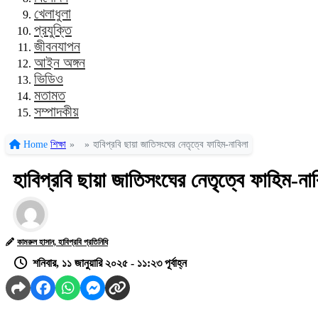
খেলাধুলা
প্রযুক্তি
জীবনযাপন
আইন অঙ্গন
ভিডিও
মতামত
সম্পাদকীয়
Home
শিক্ষা
»
»
হাবিপ্রবি ছায়া জাতিসংঘের নেতৃত্বে ফাহিম-নাবিলা
হাবিপ্রবি ছায়া জাতিসংঘের নেতৃত্বে ফাহিম-না
কামরুল হাসান, হাবিপ্রবি প্রতিনিধি
শনিবার, ১১ জানুয়ারি ২০২৫ - ১১:২৩ পূর্বাহ্ন