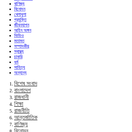
বাণিজ্য
বিনোদন
খেলাধুলা
প্রযুক্তি
জীবনযাপন
আইন অঙ্গন
ভিডিও
মতামত
সম্পাদকীয়
স্বাস্থ্য
চাকরি
ধর্ম
সাহিত্য
অন্যান্য
বিশেষ সংবাদ
বাংলাদেশ
রাজধানী
শিক্ষা
রাজনীতি
আন্তর্জাতিক
বাণিজ্য
বিনোদন