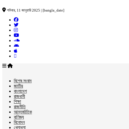
শনিবার, 11 জানুয়ারি 2025 | [bangla_date]
বিশেষ সংবাদ
জাতীয়
বাংলাদেশ
রাজধানী
শিক্ষা
রাজনীতি
আন্তর্জাতিক
বাণিজ্য
বিনোদন
খেলাধুলা