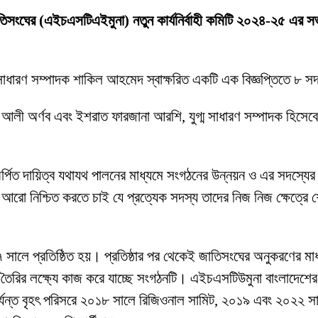
া জাতিসংঘের (এইচএসটিএইমুনা) নতুন কার্যনির্বাহী কমিটি ২০২৪-২৫ এর 
সাধারণ সম্পাদক শাকিল আহমেদ স্বাক্ষরিত একটি এক বিজ্ঞপ্তিতে ৮ সদ
লী অর্ণব এবং ইশরাত ফারজানা আরশি, যুগ্ম সাধারণ সম্পাদক হিসেবে 
 দায়িত্ব যথাযথ পালনের মাধ্যমে সংগঠনের উন্নয়ন ও এর সদস্যের সার
আরো নিশ্চিত করতে চাই যে প্রত্যেক সদস্য তাদের নিজ নিজ ক্ষেত্রে শ্র
লে প্রতিষ্ঠিত হয়। প্রতিষ্ঠার পর থেকেই জাতিসংঘের অনুকরণের মাধ্যম
ৈরির লক্ষ্যে কাজ করে যাচ্ছে সংগঠনটি। এইচএসটিউমুনা বাংলাদেশের 
র্যন্ত বৃহৎ পরিসরে ২০১৮ সালে রিজিওনাল সামিট, ২০১৯ এবং ২০২২ 