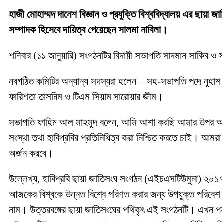
হাজী মোহাম্মদ দানেশ বিজ্ঞান ও প্রযুক্তি বিশ্ববিদ্যালয় এর ছায়
সম্পাদক হিসেবে দায়িত্ব পেয়েছেন সালমা নাবিলা।
শনিবার (১১ জানুয়ারি) সংগঠনটির বিদায়ী সভাপতি সাদমান সাকিব ও 
নবগঠিত কমিটির অন্যান্য সদস্যরা হলেন – সহ-সভাপতি পদে নুহাশ আ
ফারিশতা তাসনিম ও টিএম সিয়াম সারোয়ার জীম।
সভাপতি ফাহিম আল মাহমুদ বলেন, আমি আশা করছি আমার উপর অর্পিত
সংস্থা তথা হাবিপ্রবির প্রতিনিধিত্ব করা নিশ্চিত করতে চাই। আমরা 
অর্জন করবে।
উল্লেখ্য, হাবিপ্রবি ছায়া জাতিসংঘ সংগঠন (এইচএসটিউমুনা) ২০১৭ সা
আজকের বিশ্বকে উন্নত বিশ্বে পরিণত করার জন্য উপযুক্ত পরিবেশ ত
নাম। উত্তরবঙ্গের ছায়া জাতিসংঘের পথিকৃৎ এই সংগঠনটি। এখন প