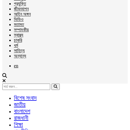
প্রযুক্তি
জীবনযাপন
আইন অঙ্গন
ভিডিও
মতামত
সম্পাদকীয়
স্বাস্থ্য
চাকরি
ধর্ম
সাহিত্য
অন্যান্য
en
বিশেষ সংবাদ
জাতীয়
বাংলাদেশ
রাজধানী
শিক্ষা