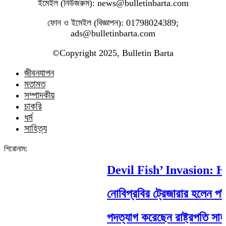
ইমেইল (নিউজরুম): news@bulletinbarta.com
ফোন ও ইমেইল (বিজ্ঞাপন): 01798024389;
ads@bulletinbarta.com
©️Copyright 2025, Bulletin Barta
জীবনযাপন
মতামত
সম্পাদকীয়
চাকরি
ধর্ম
সাহিত্য
শিরোনাম:
Devil Fish’ Invasion: How
নোবিপ্রবির ট্রেজারার হলেন পবিপ্র
পদত্যাগ করেছেন রাষ্ট্রপতি সাহাবুদ্দ