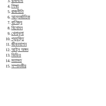
রাজধানী
শিক্ষা
রাজনীতি
আন্তর্জাতিক
বাণিজ্য
বিনোদন
খেলাধুলা
প্রযুক্তি
জীবনযাপন
আইন অঙ্গন
ভিডিও
মতামত
সম্পাদকীয়