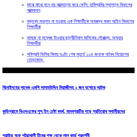
মাঝে মাঝে মনে হয় আত্মহত্যা করে ফেলি: হাবিপ্রবির স্থাপত্য বিভাগের
আত্মকথন
বক্তব্য মনঃপুত না হওয়ায় এক শিক্ষার্থীকে অবরুদ্ধ করল আইন বিভাগের
শিক্ষার্থীরা
থামছে না সব্বেজ টাওয়ার ছাত্রীনিবাস মালিকের দৌরাত্ম্য: অসহায়
শিক্ষার্থীরা
পবিপ্রবি ভিসির বিদায় ঘণ্টা: শেষ মুহূর্তে ১০৪ জনকে অবৈধ নিয়োগের
তোড়জোড়
আপনার জন্য নির্বাচিত
ঝিনাইদহের সাবেক এমপি সালাহউদ্দিন মিয়াজীসহ ২ জন যশোরে আটক
কুড়িগ্রামে বিএসএফের পুশ-ইন চেষ্টা ব্যর্থ, মানবপ্রাচীর গড়ে প্রতিরোধ স্থানীয়দের
প্রাউড অফ পটুয়াখালী টিমের পক্ষ থেকে লাল কার্ড প্রদর্শনী