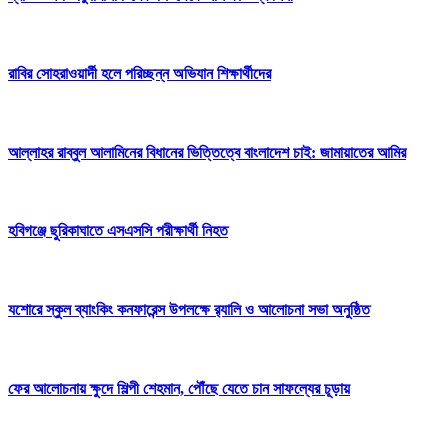
রাবির সোহরাওয়ার্দী হলে পরিচ্ছন্ন অভিযান শিক্ষার্থীদের
আল্লাহর রাব্বুল আলামিনের বিধানের ভিত্তিত্বে বাংলাদেশ চাই: জামায়াতের আমির
হবিগঞ্জে ছুরিকাঘাতে এসএসসি পরীক্ষার্থী নিহত
যশোরে স্কুল ব্যাংকিং কনফারেন্স উপলক্ষে র‍্যালি ও আলোচনা সভা অনুষ্ঠিত
ফের আলোচনায় ক্ষুদে শিল্পী শেহমান, পৌঁছে যেতে চান সাফল্যের চূড়ায়