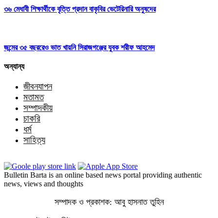
৩৬ মেধাবী শিক্ষার্থীকে বৃত্তি প্রদান বাকৃবির ভেটেরিনারি অনুষদের
জন্মের ৩৫ বছররেও ভাত খায়নি সিরাজগঞ্জের যুবক শরীফ আহমেদ
অন্যান্য
জীবনযাপন
মতামত
সম্পাদকীয়
চাকরি
ধর্ম
সাহিত্য
Bulletin Barta is an online based news portal providing authentic
news, views and thoughts
সম্পাদক ও প্রকাশক: আবু হাসনাত তুহিন