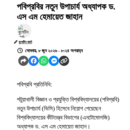
পবিপ্রবির নতুন উপাচার্য অধ্যাপক ড.
এস এম হেমায়েত জাহান
বুলেটিন বার্তা
সোমবার, ৮ জুন ২০২৬ - ৮:২৪ অপরাহ্ন
পবিপ্রবি প্রতিনিধি:
পটুয়াখালী বিজ্ঞান ও প্রযুক্তি বিশ্ববিদ্যালয়ের (পবিপ্রবি)
নতুন উপাচার্য (ভিসি) হিসেবে নিয়োগ পেয়েছেন
বিশ্ববিদ্যালয়ের কীটতত্ত্ব বিভাগের (এনটোমোলজি)
অধ্যাপক ড. এস এম হেমায়েত জাহান।