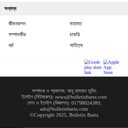
অন্যান্য
জীবনযাপন
মতামত
সম্পাদকীয়
চাকরি
ধর্ম
সাহিত্য
সম্পাদক ও প্রকাশক: আবু হাসনাত তুহিন
ইমেইল (নিউজরুম): news@bulletinbarta.com
ফোন ও ইমেইল (বিজ্ঞাপন): 01798024389;
ads@bulletinbarta.com
©️Copyright 2025, Bulletin Barta