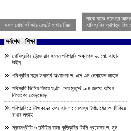
মাঝে মাঝে মনে হয় আত্ম
সকল বোর্ড পরীক্ষার রেজাল্ট দেখার নিয়ম
হাবিপ্রবির স্থাপত্য বিভ
সর্বশেষ - শিক্ষা
নোবিপ্রবির ট্রেজারার হলেন পবিপ্রবি অধ্যাপক ড. মো. হাছান
উদ্দীন
পবিপ্রবির নতুন উপাচার্য অধ্যাপক ড. এস এম হেমায়েত জাহান
পবিপ্রবি ভিসির বিদায় ঘণ্টা: শেষ মুহূর্তে ১০৪ জনকে অবৈধ
নিয়োগের তোড়জোড়
পবিপ্রবিতে শিক্ষকদের ওপর হামলা: নেপথ্যে উপাচার্যের পদ টিকিয়ে
রাখার লড়াই
স্বজনপ্রীতি ও দুর্নীতির রাজা কুড়িকৃবির ভিসি প্রফেসর ড. মুহ.