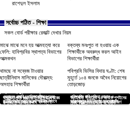
রাশেদুল ইসলাম
সর্বোচ্চ পঠিত - শিক্ষা
সকল বোর্ড পরীক্ষার রেজাল্ট দেখার নিয়ম
মাঝে মাঝে মনে হয় আত্মহত্যা করে
বক্তব্য মনঃপুত না হওয়ায় এক
ফেলি: হাবিপ্রবির স্থাপত্য বিভাগের
শিক্ষার্থীকে অবরুদ্ধ করল আইন
আত্মকথন
বিভাগের শিক্ষার্থীরা
থামছে না সব্বেজ টাওয়ার
পবিপ্রবি ভিসির বিদায় ঘণ্টা: শেষ
ছাত্রীনিবাস মালিকের দৌরাত্ম্য:
মুহূর্তে ১০৪ জনকে অবৈধ নিয়োগের
অসহায় শিক্ষার্থীরা
তোড়জোড়
ক্রিস্টাল ইন্সুরেন্স জাতীয় ক্লাব কাপ
সেভেনস রাগবি চ্যাম্পিয়নশিপ (পুরুষ) –
পবিপ্রবির কবি সুফিয়া কামাল ও
আপনার জন্য নির্বাচিত
বাকৃবিতে কৃষি গুচ্ছ ভর্তি পরীক্ষায় এবারের
বড়াইবাড়ি সীমান্তে ১৪ জনকে পুশইনের
বানারীপাড়ায় স্কুলের কম্পিউটার ল্যাবে
সন্তোষপুর ইউনিয়নের ভারপ্রাপ্ত
২০২৫’ আয়োজন করছে বাংলাদেশ
ফজিলাতুন্নেছা ছাত্রী হলে নবীনবরণ
উপস্থিতি ৭৮ শতাংশ
চেষ্টা, বিজিবি-বিএসএফ মুখোমুখি
চু*রির ঘটনায় গ্রেপ্তার-৪, ১৩টি
চেয়ারম্যান মো. জাহাঙ্গীর আলম
রাগবি ফেডারেশন
অনুষ্ঠিত
রাবির ফোকলোর বিভাগের দুই দিনব্যাপী
সীমাহীন অব্যবস্থাপনায় ময়মনসিংহ
ল্যাপটপ উদ্ধার
গ্রেফতার।
পাবিপ্রবিতে জুলাই বিপ্লবের শহীদের
রজতজয়ন্তী উৎসব শুরু
মেডিকেল কলেজ হাসপাতাল
শিক্ষার্থীদের ভাবনায় নতুন বছর
নামে ফুটবল টুর্নামেন্ট