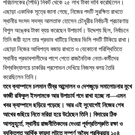
পরিচালকের (পিডি) নিকট থেকে ২৫ লাখ টাকা দাবি করেছিলেন।
এছাড়া একাধিক সূত্রে জানা গেছে, নিজের পদটি সুরক্ষিত রাখতে
স্থানীয় সংসদ সদস্য আলতাফ হোসেন চৌধুরীর নির্বাচনী প্রচারণায়
বিপুল অঙ্কের টাকা ব্যয় করেছেন উপাচার্য। উদ্দেশ্য ছিল, নির্বাচনে
তিনি জয়ী হলে তার প্রভাব খাটিয়ে নিজের ভিসি পদটি টিকিয়ে রাখা।
এছাড়া নিজের আধিপত্য বজায় রাখতে ও যেকোনো পরিস্থিতিতে
স্থানীয় প্রভাবশালীদের পাশে পেতে রাজনৈতিক নেতা-কর্মীদের
বিশ্ববিদ্যালয়ে চাকরির প্রলোভন দেখিয়ে নিজস্ব বলয় তৈরি
করেছিলেন তিনি।
তবে ক্যাম্পাসে চলমান তীব্র আন্দোলন ও দেশজুড়ে সমালোচনার মুখে
কাজী রফিকুল ইসলামকে আর উপাচার্য পদে রাখা হচ্ছে না—এমন
খবর ক্যাম্পাসে ছড়িয়ে পড়েছে। আর এই সুযোগেই নিজের শেষ
আখের গুছিয়ে নিতে মরিয়া হয়ে উঠেছেন তিনি। বিদায়ের ঠিক
আগমুহূর্তে, স্থানীয় রাজনীতিকদের দেওয়া পূর্বপ্রতিশ্রুতি রক্ষা ও
ব্যক্তিগত আর্থিক ফায়দা লুটতে সম্পূর্ণ অবৈধ প্রক্রিয়ায় ১০৪