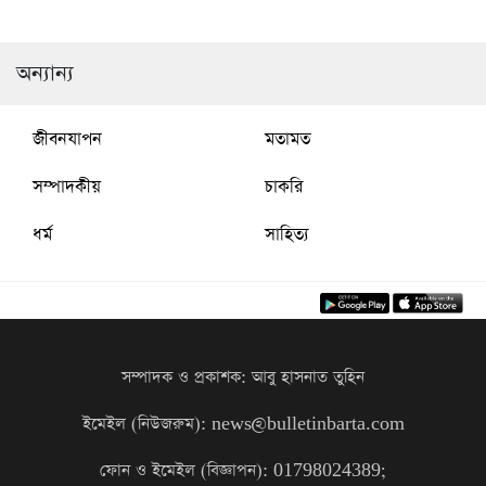
অন্যান্য
জীবনযাপন
মতামত
সম্পাদকীয়
চাকরি
ধর্ম
সাহিত্য
সম্পাদক ও প্রকাশক: আবু হাসনাত তুহিন
ইমেইল (নিউজরুম): news@bulletinbarta.com
ফোন ও ইমেইল (বিজ্ঞাপন): 01798024389;