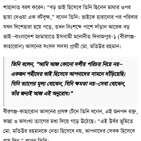
শাহাদাত বরণ করেন। “বড় ভাই হিসেবে তিনি ছিলেন মাথার ওপর
ছায়া দেওয়া এক বটবৃক্ষ,” বলেন তিনি। ভাইকে হারানোর পর পরিবার
যখন দিশেহারা হয়ে পড়ে, তখন নিঃশব্দে পাশে দাঁড়ান আরেক বড়
ভাই—বাংলাদেশ জামায়াতে ইসলামী মনোনীত দিনাজপুর–১ (বীরগঞ্জ–
কাহারোল) আসনের সংসদ সদস্য প্রার্থী মো. মতিউর রহমান।
তিনি বলেন, “আমি আজ কোনো দলীয় পরিচয় নিয়ে নয়—
একজন শহীদের ভাই হিসেবে আপনাদের সামনে দাঁড়িয়েছি।
যিনি ত্যাগের মূল্য বোঝেন, যিনি ক্ষমতা নয়—সেবা বোঝেন,
তাঁর জন্যই আজ এই অনুরোধ।”
বীরগঞ্জ–কাহারোল আসনের প্রসঙ্গ টেনে তিনি বলেন, এই জনপদ রক্ত,
কান্না ও অসংখ্য ত্যাগের মধ্য দিয়ে গড়ে উঠেছে। “এই উর্বর ভূমিতে
মো. মতিউর রহমানকে নেতা হিসেবে নয়, আপনাদের সেবক হিসেবে