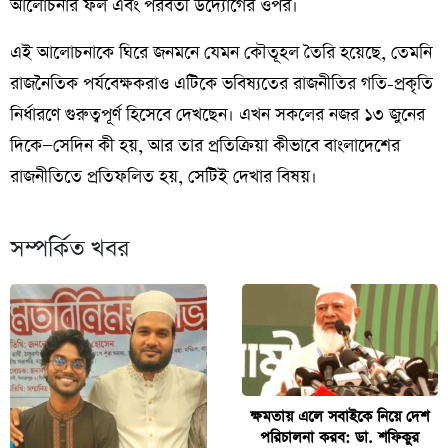
আলোচনার ফল এবং পরবর্তী উদ্যোগের ওপর।
এই আলোচনাকে ঘিরে জনমনে যেমন কৌতূহল তৈরি হয়েছে, তেমনি
রাজনৈতিক পর্যবেক্ষকরাও এটিকে ভবিষ্যতের রাজনীতির গতি-প্রকৃতি
নির্ধারণে গুরুত্বপূর্ণ হিসেবে দেখছেন। এখন সকলের নজর ১৩ জুনের
দিকে—সেদিন কী হয়, আর তার প্রতিক্রিয়া কীভাবে বাংলাদেশের
রাজনীতিতে প্রতিফলিত হয়, সেটিই দেখার বিষয়।
সম্পর্কিত খবর
ক্ষমতায় এলে সবাইকে নিয়ে দেশ
পরিচালনা করব: ডা. শফিকুর