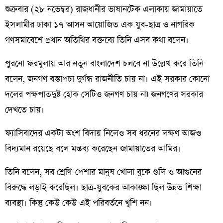
শুক্রবার (২৮ নভেম্বর) রাজধানীর ভাষানটেক এলাকায় জামায়াতে
ইসলামীর ঢাকা ১৭ আসন আয়োজিত এক যুব-ছাত্র ও নাগরিক
গণসমাবেশে প্রধান অতিথির বক্তব্যে তিনি এসব কথা বলেন।
পুরনো ফরমূলায় আর নতুন বাংলাদেশ চলবে না উল্লেখ করে তিনি
বলেন, জনগণ বস্তাপচা দুর্গন্ধ রাজনীতি চায় না। এই সরকার কোনো
দলের পক্ষপাতদুষ্ট হোক সেটিও জনগণ চায় না৷ জনগণের সরকার
দেখতে চায়।
ফ্যাসিবাদের একটা অংশ বিদায় নিলেও সব ধরনের লক্ষণ আজও
বিদ্যমান রয়েছে বলে মন্তব্য করেছেন জামায়াতের আমির।
তিনি বলেন, সব শ্রেণি-পেশার মানুষ খোলা বুকে গুলি ও আগুনের
বিরুদ্ধে লড়াই করেছিল। ছাত্র-যুবকের আকাঙ্ক্ষা ছিল উন্নত শিক্ষা
ব্যবস্থা। কিন্তু কেউ কেউ এই পরিবর্তনে খুশি নন।