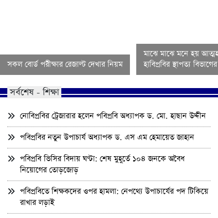
মাঝে মাঝে মনে হয় আত্মহ
সকল বোর্ড পরীক্ষার রেজাল্ট দেখার নিয়ম
হাবিপ্রবির স্থাপত্য বিভাগ
সর্বশেষ - শিক্ষা
নোবিপ্রবির ট্রেজারার হলেন পবিপ্রবি অধ্যাপক ড. মো. হাছান উদ্দীন
পবিপ্রবির নতুন উপাচার্য অধ্যাপক ড. এস এম হেমায়েত জাহান
পবিপ্রবি ভিসির বিদায় ঘণ্টা: শেষ মুহূর্তে ১০৪ জনকে অবৈধ
নিয়োগের তোড়জোড়
পবিপ্রবিতে শিক্ষকদের ওপর হামলা: নেপথ্যে উপাচার্যের পদ টিকিয়ে
রাখার লড়াই