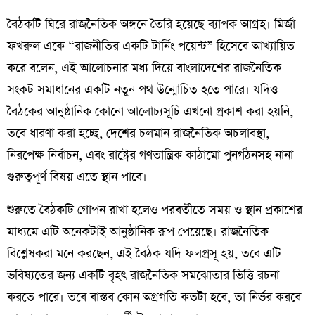
বৈঠকটি ঘিরে রাজনৈতিক অঙ্গনে তৈরি হয়েছে ব্যাপক আগ্রহ। মির্জা
ফখরুল একে “রাজনীতির একটি টার্নিং পয়েন্ট” হিসেবে আখ্যায়িত
করে বলেন, এই আলোচনার মধ্য দিয়ে বাংলাদেশের রাজনৈতিক
সংকট সমাধানের একটি নতুন পথ উন্মোচিত হতে পারে। যদিও
বৈঠকের আনুষ্ঠানিক কোনো আলোচ্যসূচি এখনো প্রকাশ করা হয়নি,
তবে ধারণা করা হচ্ছে, দেশের চলমান রাজনৈতিক অচলাবস্থা,
নিরপেক্ষ নির্বাচন, এবং রাষ্ট্রের গণতান্ত্রিক কাঠামো পুনর্গঠনসহ নানা
গুরুত্বপূর্ণ বিষয় এতে স্থান পাবে।
শুরুতে বৈঠকটি গোপন রাখা হলেও পরবর্তীতে সময় ও স্থান প্রকাশের
মাধ্যমে এটি অনেকটাই আনুষ্ঠানিক রূপ পেয়েছে। রাজনৈতিক
বিশ্লেষকরা মনে করছেন, এই বৈঠক যদি ফলপ্রসূ হয়, তবে এটি
ভবিষ্যতের জন্য একটি বৃহৎ রাজনৈতিক সমঝোতার ভিত্তি রচনা
করতে পারে। তবে বাস্তব কোন অগ্রগতি কতটা হবে, তা নির্ভর করবে