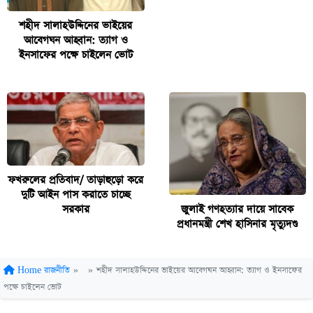
শহীদ সালাহউদ্দিনের ভাইয়ের
আবেগঘন আহ্বান: ত্যাগ ও
ইনসাফের পক্ষে চাইলেন ভোট
ফখরুলের প্রতিবাদ/ তাড়াহুড়ো করে
দুটি আইন পাস করাতে চাচ্ছে
জুলাই গণহত্যার দায়ে সাবেক
সরকার
প্রধানমন্ত্রী শেখ হাসিনার মৃত্যুদণ্ড
Home
রাজনীতি
»
»
শহীদ সালাহউদ্দিনের ভাইয়ের আবেগঘন আহ্বান: ত্যাগ ও ইনসাফের
পক্ষে চাইলেন ভোট