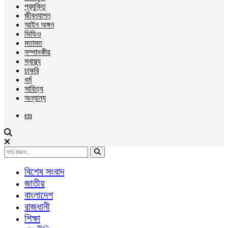
প্রযুক্তি
জীবনযাপন
আইন অঙ্গন
ভিডিও
মতামত
সম্পাদকীয়
স্বাস্থ্য
চাকরি
ধর্ম
সাহিত্য
অন্যান্য
en
বিশেষ সংবাদ
জাতীয়
বাংলাদেশ
রাজধানী
শিক্ষা