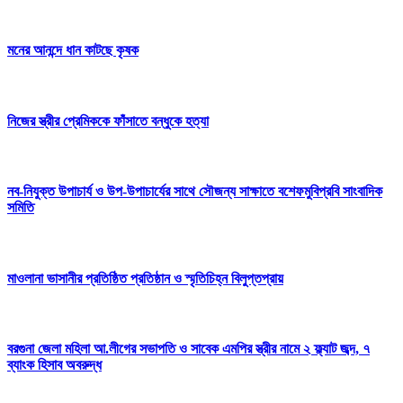
মনের আনন্দে ধান কাটছে কৃষক
নিজের স্ত্রীর প্রেমিককে ফাঁসাতে বন্ধুকে হত্যা
নব-নিযুক্ত উপাচার্য ও উপ-উপাচার্যের সাথে সৌজন্য সাক্ষাতে বশেফমুবিপ্রবি সাংবাদিক
সমিতি
মাওলানা ভাসানীর প্রতিষ্ঠিত প্রতিষ্ঠান ও স্মৃতিচিহ্ন বিলুপ্তপ্রায়
বরগুনা জেলা মহিলা আ.লীগের সভাপতি ও সাবেক এমপির স্ত্রীর নামে ২ ফ্ল্যাট জব্দ, ৭
ব্যাংক হিসাব অবরুদ্ধ