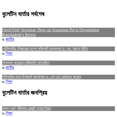
বুলেটিন বার্তার সর্বশেষ
Devil Fish’ Invasion: How an Aquarium Pet is Devastating
Bangladesh’s Rivers
জাতীয়
নোবিপ্রবির ট্রেজারার হলেন পবিপ্রবি অধ্যাপক ড. মো. হাছান উদ্দীন
শিক্ষা
পদত্যাগ করেছেন রাষ্ট্রপতি সাহাবুদ্দিন
জাতীয়
পবিপ্রবির নতুন উপাচার্য অধ্যাপক ড. এস এম হেমায়েত জাহান
শিক্ষা
বুলেটিন বার্তার জনপ্রিয়
সকল বোর্ড পরীক্ষার রেজাল্ট দেখার নিয়ম
শিক্ষা