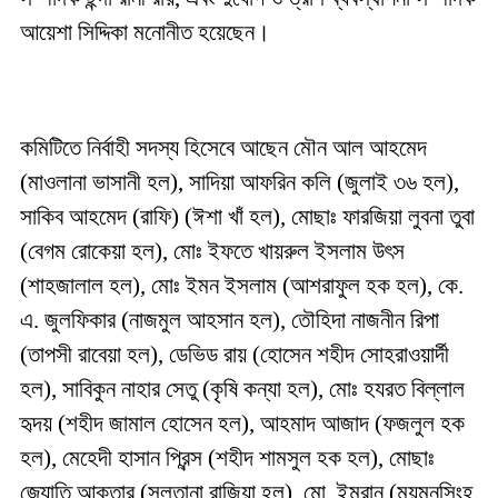
আয়েশা সিদ্দিকা মনোনীত হয়েছেন।
কমিটিতে নির্বাহী সদস্য হিসেবে আছেন মৌন আল আহমেদ
(মাওলানা ভাসানী হল), সাদিয়া আফরিন কলি (জুলাই ৩৬ হল),
সাকিব আহমেদ (রাফি) (ঈশা খাঁ হল), মোছাঃ ফারজিয়া লুবনা তুবা
(বেগম রোকেয়া হল), মোঃ ইফতে খায়রুল ইসলাম উৎস
(শাহজালাল হল), মোঃ ইমন ইসলাম (আশরাফুল হক হল), কে.
এ. জুলফিকার (নাজমুল আহসান হল), তৌহিদা নাজনীন রিপা
(তাপসী রাবেয়া হল), ডেভিড রায় (হোসেন শহীদ সোহরাওয়ার্দী
হল), সাবিকুন নাহার সেতু (কৃষি কন্যা হল), মোঃ হযরত বিল্লাল
হৃদয় (শহীদ জামাল হোসেন হল), আহমাদ আজাদ (ফজলুল হক
হল), মেহেদী হাসান প্রিন্স (শহীদ শামসুল হক হল), মোছাঃ
জ্যোতি আক্তার (সুলতানা রাজিয়া হল), মো. ইমরান (ময়মনসিংহ