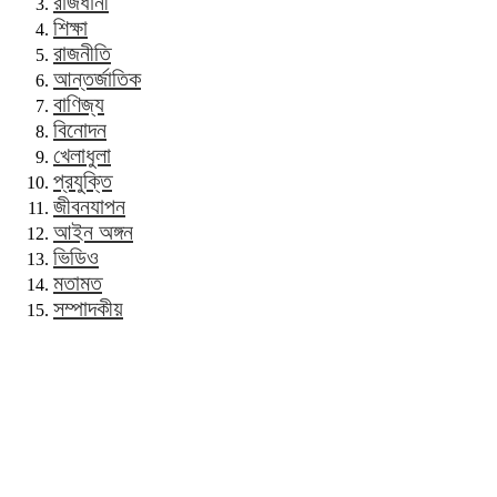
রাজধানী
শিক্ষা
রাজনীতি
আন্তর্জাতিক
বাণিজ্য
বিনোদন
খেলাধুলা
প্রযুক্তি
জীবনযাপন
আইন অঙ্গন
ভিডিও
মতামত
সম্পাদকীয়