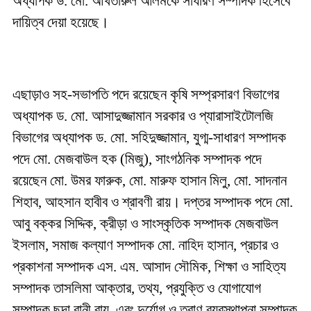
অধ্যাপক ড. মো. আখতারুল আলমকে সাধারণ সম্পাদক হিসেবে
দায়িত্ব দেয়া হয়েছে।
এছাড়াও সহ-সভাপতি পদে রয়েছেন কৃষি সম্প্রসারণ বিভাগের
অধ্যাপক ড. মো. আসাদুজ্জামান সরকার ও প্যারাসাইটোলজি
বিভাগের অধ্যাপক ড. মো. সহিদুজ্জামান, যুগ্ম-সাধারণ সম্পাদক
পদে মো. মেজবাউল হক (মিজু), সাংগঠনিক সম্পাদক পদে
রয়েছেন মো. উমর ফারুক, মো. মারুফ হাসান মিলু, মো. সাদনান
শিহাব, আহসান হাবীব ও শ্রাবণী রায়। দপ্তর সম্পাদক পদে মো.
আবু বক্কর সিদ্দিক, ক্রীড়া ও সাংস্কৃতিক সম্পাদক মেজবাউল
ইসলাম, সমাজ কল্যাণ সম্পাদক মো. নাহিদ হাসান, প্রচার ও
প্রকাশনা সম্পাদক এস. এম. আসাদ সৌমিক, শিক্ষা ও সাহিত্য
সম্পাদক তাসলিমা আক্তার, তথ্য, প্রযুক্তি ও যোগাযোগ
সম্পাদক ছন্দা রানী রায়, এবং দুর্যোগ ও ত্রাণ ব্যবস্থাপনা সম্পাদক