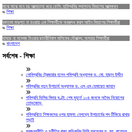
মাঝে মাঝে মনে হয় আত্মহত্যা করে ফেলি: হাবিপ্রবির স্থাপত্য বিভাগের আত্মকথন
শিক্ষা
বক্তব্য মনঃপুত না হওয়ায় এক শিক্ষার্থীকে অবরুদ্ধ করল আইন বিভাগের শিক্ষার্থীরা
শিক্ষা
থামছে না সব্বেজ টাওয়ার ছাত্রীনিবাস মালিকের দৌরাত্ম্য: অসহায় শিক্ষার্থীরা
বাংলাদেশ
সর্বশেষ - শিক্ষা
নোবিপ্রবির ট্রেজারার হলেন পবিপ্রবি অধ্যাপক ড. মো. হাছান উদ্দীন
পবিপ্রবির নতুন উপাচার্য অধ্যাপক ড. এস এম হেমায়েত জাহান
পবিপ্রবি ভিসির বিদায় ঘণ্টা: শেষ মুহূর্তে ১০৪ জনকে অবৈধ নিয়োগের
তোড়জোড়
পবিপ্রবিতে শিক্ষকদের ওপর হামলা: নেপথ্যে উপাচার্যের পদ টিকিয়ে রাখার
লড়াই
স্বজনপ্রীতি ও দুর্নীতির রাজা কুড়িকৃবির ভিসি প্রফেসর ড. মুহ. রাশেদুল