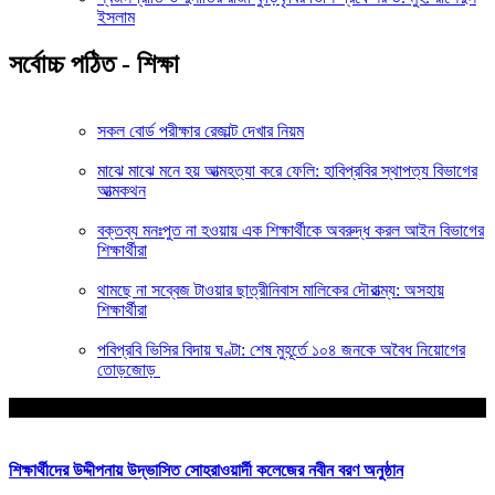
ইসলাম
সর্বোচ্চ পঠিত - শিক্ষা
সকল বোর্ড পরীক্ষার রেজাল্ট দেখার নিয়ম
মাঝে মাঝে মনে হয় আত্মহত্যা করে ফেলি: হাবিপ্রবির স্থাপত্য বিভাগের
আত্মকথন
বক্তব্য মনঃপুত না হওয়ায় এক শিক্ষার্থীকে অবরুদ্ধ করল আইন বিভাগের
শিক্ষার্থীরা
থামছে না সব্বেজ টাওয়ার ছাত্রীনিবাস মালিকের দৌরাত্ম্য: অসহায়
শিক্ষার্থীরা
পবিপ্রবি ভিসির বিদায় ঘণ্টা: শেষ মুহূর্তে ১০৪ জনকে অবৈধ নিয়োগের
তোড়জোড়
আপনার জন্য নির্বাচিত
শিক্ষার্থীদের উদ্দীপনায় উদ্ভাসিত সোহরাওয়ার্দী কলেজের নবীন বরণ অনুষ্ঠান