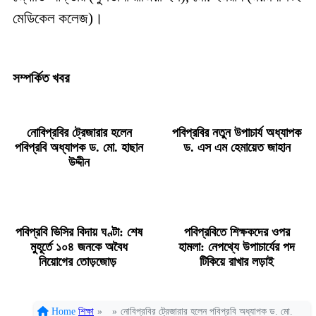
মেডিকেল কলেজ)।
সম্পর্কিত খবর
নোবিপ্রবির ট্রেজারার হলেন
পবিপ্রবির নতুন উপাচার্য অধ্যাপক
পবিপ্রবি অধ্যাপক ড. মো. হাছান
ড. এস এম হেমায়েত জাহান
উদ্দীন
পবিপ্রবি ভিসির বিদায় ঘণ্টা: শেষ
পবিপ্রবিতে শিক্ষকদের ওপর
মুহূর্তে ১০৪ জনকে অবৈধ
হামলা: নেপথ্যে উপাচার্যের পদ
নিয়োগের তোড়জোড়
টিকিয়ে রাখার লড়াই
Home
শিক্ষা
»
»
নোবিপ্রবির ট্রেজারার হলেন পবিপ্রবি অধ্যাপক ড. মো.