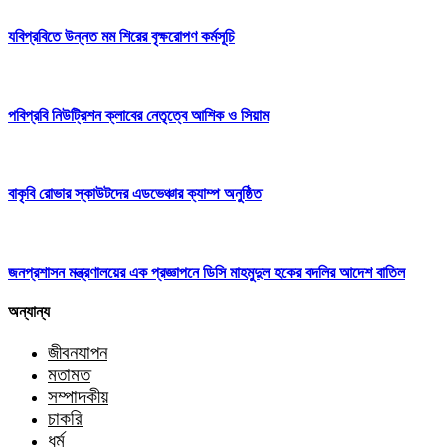
যবিপ্রবিতে উন্নত মম শিরের বৃক্ষরোপণ কর্মসূচি
পবিপ্রবি নিউট্রিশন ক্লাবের নেতৃত্বে আশিক ও সিয়াম
বাকৃবি রোভার স্কাউটদের এডভেঞ্চার ক্যাম্প অনুষ্ঠিত
জনপ্রশাসন মন্ত্রণালয়ের এক প্রজ্ঞাপনে ডিসি মাহমুদুল হকের বদলির আদেশ বাতিল
অন্যান্য
জীবনযাপন
মতামত
সম্পাদকীয়
চাকরি
ধর্ম