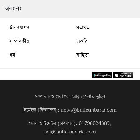
অন্যান্য
জীবনযাপন
মতামত
সম্পাদকীয়
চাকরি
ধর্ম
সাহিত্য
সম্পাদক ও প্রকাশক: আবু হাসনাত তুহিন
ইমেইল (নিউজরুম): news@bulletinbarta.com
ফোন ও ইমেইল (বিজ্ঞাপন): 01798024389;
ads@bulletinbarta.com