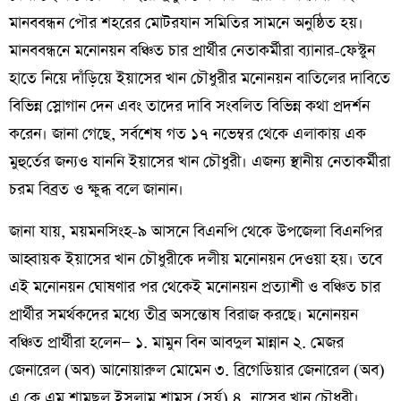
মানববন্ধন পৌর শহরের মোটরযান সমিতির সামনে অনুষ্ঠিত হয়।
মানববন্ধনে মনোনয়ন বঞ্চিত চার প্রার্থীর নেতাকর্মীরা ব্যানার-ফেস্টুন
হাতে নিয়ে দাঁড়িয়ে ইয়াসের খান চৌধুরীর মনোনয়ন বাতিলের দাবিতে
বিভিন্ন স্লোগান দেন এবং তাদের দাবি সংবলিত বিভিন্ন কথা প্রদর্শন
করেন। জানা গেছে, সর্বশেষ গত ১৭ নভেম্বর থেকে এলাকায় এক
মুহুর্তের জন্যও যাননি ইয়াসের খান চৌধুরী। এজন্য স্থানীয় নেতাকর্মীরা
চরম বিব্রত ও ক্ষুব্ধ বলে জানান।
জানা যায়, ময়মনসিংহ-৯ আসনে বিএনপি থেকে উপজেলা বিএনপির
আহ্বায়ক ইয়াসের খান চৌধুরীকে দলীয় মনোনয়ন দেওয়া হয়। তবে
এই মনোনয়ন ঘোষণার পর থেকেই মনোনয়ন প্রত্যাশী ও বঞ্চিত চার
প্রার্থীর সমর্থকদের মধ্যে তীব্র অসন্তোষ বিরাজ করছে। মনোনয়ন
বঞ্চিত প্রার্থীরা হলেন— ১. মামুন বিন আবদুল মান্নান ২. মেজর
জেনারেল (অব) আনোয়ারুল মোমেন ৩. ব্রিগেডিয়ার জেনারেল (অব)
এ কে এম শামছুল ইসলাম শামস (সূর্য) ৪. নাসের খান চৌধুরী।