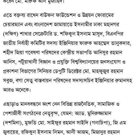
করেন মো. মারুফ আল মুজাহিদ।
এতে বক্তব্য রাখেন বাউফল ফাউন্ডেশন ও উন্নয়ন ফোরামের
চেয়ারম্যান এবং বাংলাদেশ জামায়াতে ইসলামীর ঢাকা মহানগর
(দক্ষিণ) শাখার সেক্রেটারি ড. শফিকুল ইসলাম মাসুদ, বিএনপির
জাতীয় নির্বাহী কমিটির সদস্য ইঞ্জিনিয়ার ফারুক আহম্মেদ তালুকদার,
শহীদ জিয়া গবেষণা পরিষদের কেন্দ্রীয় সভাপতি আনিসুর রহমান
আনিস, পটুয়াখালী বিজ্ঞান ও প্রযুক্তি বিশ্ববিদ্যালয়ের জনসংযোগ ও
প্রকাশনা বিভাগের সিনিয়র ডেপুটি ডিরেক্টর মো. মাহফুজুর রহমান
সবুজ, বগা সেতু বাস্তবায়ন পরিষদের সদস্যসচিব ইঞ্জিনিয়ার রুমানসহ
আরও অনেকে।
এছাড়াও মানববন্ধনে অংশ নেন বিভিন্ন রাজনৈতিক, সামাজিক ও
পেশাজীবী সংগঠনের নেতৃবৃন্দ, যেমন: অ্যাড. মুনিরুজ্জামান
(দশমিনা), মুফতি মো. সাইফুর রহমান সাইদি (গলাচিপা), জি এম
জুবায়ের, রফিকুল ইসলাম লিমন, আলী আজম, মিজানুর রহমান