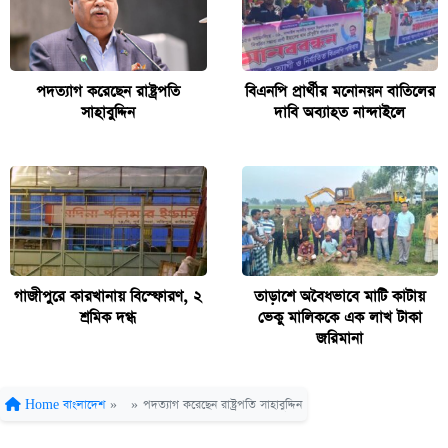
পদত্যাগ করেছেন রাষ্ট্রপতি
বিএনপি প্রার্থীর মনোনয়ন বাতিলের
সাহাবুদ্দিন
দাবি অব্যাহত নান্দাইলে
গাজীপুরে কারখানায় বিস্ফোরণ, ২
তাড়াশে অবৈধভাবে মাটি কাটায়
শ্রমিক দগ্ধ
ভেকু মালিককে এক লাখ টাকা
জরিমানা
Home
বাংলাদেশ
»
»
পদত্যাগ করেছেন রাষ্ট্রপতি সাহাবুদ্দিন