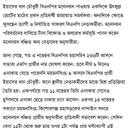
ইয়াসের খান চৌধুরী বিএনপির মনোনয়ন পাওয়ায় একদিকে উৎফুল্ল
ভোটের মাঠের প্রধান প্রতিদ্বন্দ্বী জামায়াত সমর্থকরা। অন্যদিকে ক্ষোভে
ফুসছেন ত্যাগী ও নির্যাতিত সাধারণ বিএনপি নেতাকর্মীরা। মনোনয়ন
পরিবর্তনের দাবিতে টানা বিক্ষোভ ও অবরোধ কর্মসূচি পালন করেন
মনোনয়ন বঞ্চিত অন্য নেতাদের অনুসারীরা।
জানা গেছে, গত ৩ নভেম্বর বিএনপির মহাসচিব ২৩৬টি আসনে
সম্ভাব্য এমপি প্রার্থীর নাম ঘোষণা করেন। তবে দীর্ঘ ৯ দিনেও
এলাকায় যেতে পারেননি ময়মনসিংহ-৯ আসনে বিএনপির প্রার্থী
ইয়াসের খান চৌধুরী। ফলে স্থানীয় নেতাকর্মীদের মাঝে মিশ্র প্রতিক্রিয়া
তৈরি হয়। একপর্যায়ে গত ১১ নভেম্বর তিনি এলাকায় গেলেও
চুপিসারে এলাকা ছেড়ে ঢাকায় চলে আসেন। এরপর ১৩ নভেম্বর
সকালে ময়মনসিংহ-কিশোরগঞ্জ মহাসড়কের নান্দাইল সদরে
মনোনয়ন বঞ্চিত প্রার্থীর অনুসারীরা প্রতিবাদী সমাবেশ করেন। সেদিন
বেলা ১২টা থেকে শুরু হয়ে দুপুর ১টা পর্যন্ত প্রায় ঘণ্টাব্যাপী এই