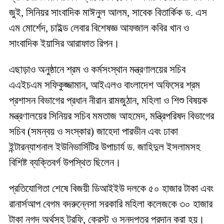
জুই, সিনিয়র সাংবাদিক মাঈনুল আলম, সাবেক বিতার্কিক ড. এস
এম মোর্শেদ, চাইল্ড লেবার বিশেষজ্ঞ আফজাল কবির খান ও
সাংবাদিক ইয়াসির আরাফাত রিপন।
এছাড়াও অনুষ্ঠানে শ্রম ও কর্মসংস্থান মন্ত্রণালয়ের সচিব
এএইচএম সফিকুজ্জামান, আইএলও বাংলাদেশ অফিসের শ্রম
প্রশাসন বিভাগের প্রধান নীরান রামজুঠান, মহিলা ও শিশু বিষয়ক
মন্ত্রণালয়ের সিনিয়র সচিব মমতাজ আহমেদ, মন্ত্রিপরিষদ বিভাগের
সচিব (সমন্বয় ও সংস্কার) জাহেদা পারভীন এবং ঢাকা
ইন্টারন্যাশনাল ইউনিভার্সিটির উপাচার্য ড. জাহিদুল ইসলামসহ
বিশিষ্ট ব্যক্তিবর্গ উপস্থিত ছিলেন।
প্রতিযোগিতা শেষে বিজয়ী ডিআইইউ দলকে ৫০ হাজার টাকা এবং
রানার্সআপ বেগম বদরুন্নেসা সরকারি মহিলা কলেজকে ৩০ হাজার
টাকা নগদ অর্থসহ ট্রফি, ক্রেস্ট ও সনদপত্র প্রদান করা হয়।