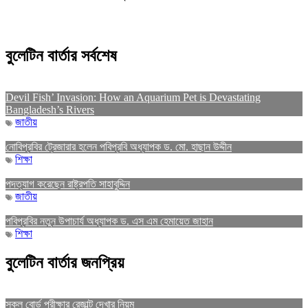
বুলেটিন বার্তার সর্বশেষ
Devil Fish’ Invasion: How an Aquarium Pet is Devastating
Bangladesh’s Rivers
জাতীয়
নোবিপ্রবির ট্রেজারার হলেন পবিপ্রবি অধ্যাপক ড. মো. হাছান উদ্দীন
শিক্ষা
পদত্যাগ করেছেন রাষ্ট্রপতি সাহাবুদ্দিন
জাতীয়
পবিপ্রবির নতুন উপাচার্য অধ্যাপক ড. এস এম হেমায়েত জাহান
শিক্ষা
বুলেটিন বার্তার জনপ্রিয়
সকল বোর্ড পরীক্ষার রেজাল্ট দেখার নিয়ম