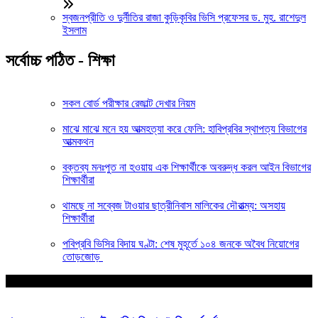
স্বজনপ্রীতি ও দুর্নীতির রাজা কুড়িকৃবির ভিসি প্রফেসর ড. মুহ. রাশেদুল
ইসলাম
সর্বোচ্চ পঠিত - শিক্ষা
সকল বোর্ড পরীক্ষার রেজাল্ট দেখার নিয়ম
মাঝে মাঝে মনে হয় আত্মহত্যা করে ফেলি: হাবিপ্রবির স্থাপত্য বিভাগের
আত্মকথন
বক্তব্য মনঃপুত না হওয়ায় এক শিক্ষার্থীকে অবরুদ্ধ করল আইন বিভাগের
শিক্ষার্থীরা
থামছে না সব্বেজ টাওয়ার ছাত্রীনিবাস মালিকের দৌরাত্ম্য: অসহায়
শিক্ষার্থীরা
পবিপ্রবি ভিসির বিদায় ঘণ্টা: শেষ মুহূর্তে ১০৪ জনকে অবৈধ নিয়োগের
তোড়জোড়
আপনার জন্য নির্বাচিত