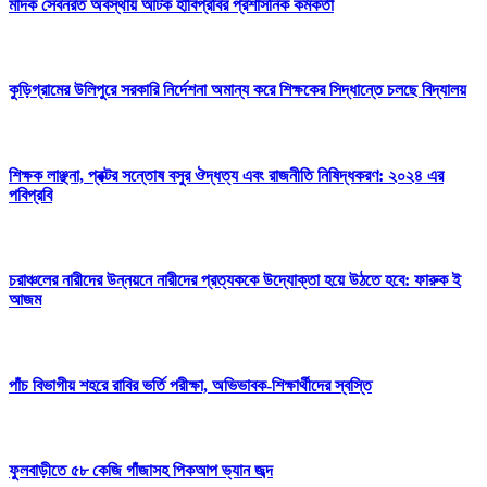
মাদক সেবনরত অবস্থায় আটক হাবিপ্রবির প্রশাসনিক কর্মকর্তা
কুড়িগ্রামের উলিপুরে সরকারি নির্দেশনা অমান্য করে শিক্ষকের সিদ্ধান্তে চলছে বিদ্যালয়
শিক্ষক লাঞ্ছনা, প্রক্টর সন্তোষ বসুর ঔদ্ধত্য এবং রাজনীতি নিষিদ্ধকরণ: ২০২৪ এর
পবিপ্রবি
চরাঞ্চলের নারীদের উন্নয়নে নারীদের প্রত্যককে উদ্যোক্তা হয়ে উঠতে হবে: ফারুক ই
আজম
পাঁচ বিভাগীয় শহরে রাবির ভর্তি পরীক্ষা, অভিভাবক-শিক্ষার্থীদের স্বস্তি
ফুলবাড়ীতে ৫৮ কেজি গাঁজাসহ পিকআপ ভ্যান জব্দ