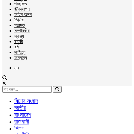
প্রযুক্তি
জীবনযাপন
আইন অঙ্গন
ভিডিও
মতামত
সম্পাদকীয়
স্বাস্থ্য
চাকরি
ধর্ম
সাহিত্য
অন্যান্য
en
বিশেষ সংবাদ
জাতীয়
বাংলাদেশ
রাজধানী
শিক্ষা