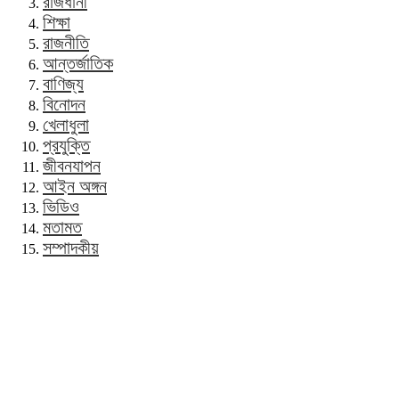
রাজধানী
শিক্ষা
রাজনীতি
আন্তর্জাতিক
বাণিজ্য
বিনোদন
খেলাধুলা
প্রযুক্তি
জীবনযাপন
আইন অঙ্গন
ভিডিও
মতামত
সম্পাদকীয়