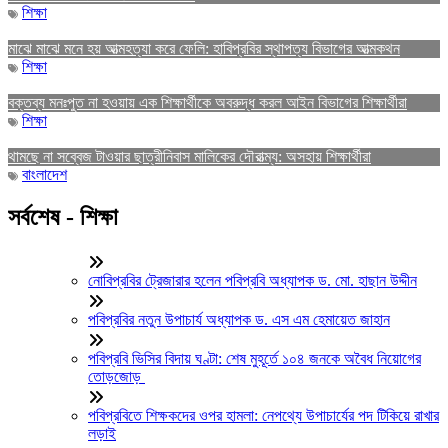
শিক্ষা
মাঝে মাঝে মনে হয় আত্মহত্যা করে ফেলি: হাবিপ্রবির স্থাপত্য বিভাগের আত্মকথন
শিক্ষা
বক্তব্য মনঃপুত না হওয়ায় এক শিক্ষার্থীকে অবরুদ্ধ করল আইন বিভাগের শিক্ষার্থীরা
শিক্ষা
থামছে না সব্বেজ টাওয়ার ছাত্রীনিবাস মালিকের দৌরাত্ম্য: অসহায় শিক্ষার্থীরা
বাংলাদেশ
সর্বশেষ - শিক্ষা
নোবিপ্রবির ট্রেজারার হলেন পবিপ্রবি অধ্যাপক ড. মো. হাছান উদ্দীন
পবিপ্রবির নতুন উপাচার্য অধ্যাপক ড. এস এম হেমায়েত জাহান
পবিপ্রবি ভিসির বিদায় ঘণ্টা: শেষ মুহূর্তে ১০৪ জনকে অবৈধ নিয়োগের
তোড়জোড়
পবিপ্রবিতে শিক্ষকদের ওপর হামলা: নেপথ্যে উপাচার্যের পদ টিকিয়ে রাখার
লড়াই