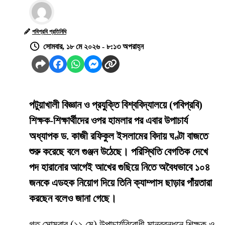
পবিপ্রবি প্রতিনিধি
সোমবার, ১৮ মে ২০২৬ - ৮:১৩ অপরাহ্ন
পটুয়াখালী বিজ্ঞান ও প্রযুক্তি বিশ্ববিদ্যালয়ে (পবিপ্রবি)
শিক্ষক-শিক্ষার্থীদের ওপর হামলার পর এবার উপাচার্য
অধ্যাপক ড. কাজী রফিকুল ইসলামের বিদায় ঘণ্টা বাজতে
শুরু করেছে বলে গুঞ্জন উঠেছে। পরিস্থিতি বেগতিক দেখে
পদ হারানোর আগেই আখের গুছিয়ে নিতে অবৈধভাবে ১০৪
জনকে এডহক নিয়োগ দিয়ে তিনি ক্যাম্পাস ছাড়ার পাঁয়তারা
করছেন বলেও জানা গেছে।
​গত সোমবার (১১ মে) উপাচার্যবিরোধী মানববন্ধনে শিক্ষক ও