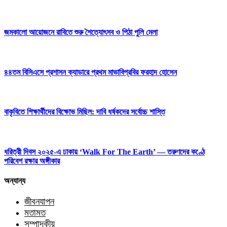
জমকালো আয়োজনে রাবিতে শুরু শৈত্যোৎসব ও পিঠা পুলি মেলা
৪৪তম বিসিএসে প্রশাসন ক্যাডারে প্রথম মাভাবিপ্রবির ফরহাদ হোসেন
বাকৃবিতে শিক্ষার্থীদের বিক্ষোভ মিছিল: দাবি ধর্ষকদের সর্বোচ্চ শাস্তি
ধরিত্রী দিবস ২০২৫-এ ঢাকায় ‘Walk For The Earth’ — তরুণদের কণ্ঠে
পরিবেশ রক্ষার অঙ্গীকার
অন্যান্য
জীবনযাপন
মতামত
সম্পাদকীয়