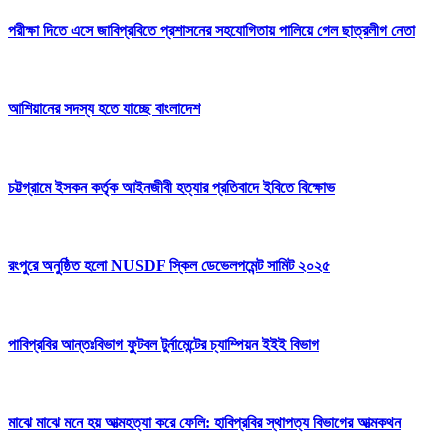
পরীক্ষা দিতে এসে জাবিপ্রবিতে প্রশাসনের সহযোগিতায় পালিয়ে গেল ছাত্রলীগ নেতা
আশিয়ানের সদস্য হতে যাচ্ছে বাংলাদেশ
চট্টগ্রামে ইসকন কর্তৃক আইনজীবী হত্যার প্রতিবাদে ইবিতে বিক্ষোভ
রংপুরে অনুষ্ঠিত হলো NUSDF স্কিল ডেভেলপমেন্ট সামিট ২০২৫
পাবিপ্রবির আন্তঃবিভাগ ফুটবল টুর্নামেন্টের চ্যাম্পিয়ন ইইই বিভাগ
মাঝে মাঝে মনে হয় আত্মহত্যা করে ফেলি: হাবিপ্রবির স্থাপত্য বিভাগের আত্মকথন