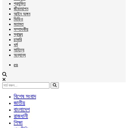
প্রযুক্তি
জীবনযাপন
আইন অঙ্গন
ভিডিও
মতামত
সম্পাদকীয়
স্বাস্থ্য
চাকরি
ধর্ম
সাহিত্য
অন্যান্য
en
বিশেষ সংবাদ
জাতীয়
বাংলাদেশ
রাজধানী
শিক্ষা