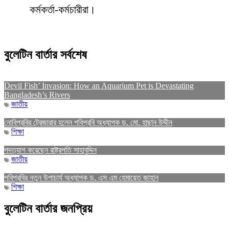
কর্মকর্তা-কর্মচারীরা।
বুলেটিন বার্তার সর্বশেষ
Devil Fish’ Invasion: How an Aquarium Pet is Devastating
Bangladesh’s Rivers
জাতীয়
নোবিপ্রবির ট্রেজারার হলেন পবিপ্রবি অধ্যাপক ড. মো. হাছান উদ্দীন
শিক্ষা
পদত্যাগ করেছেন রাষ্ট্রপতি সাহাবুদ্দিন
জাতীয়
পবিপ্রবির নতুন উপাচার্য অধ্যাপক ড. এস এম হেমায়েত জাহান
শিক্ষা
বুলেটিন বার্তার জনপ্রিয়