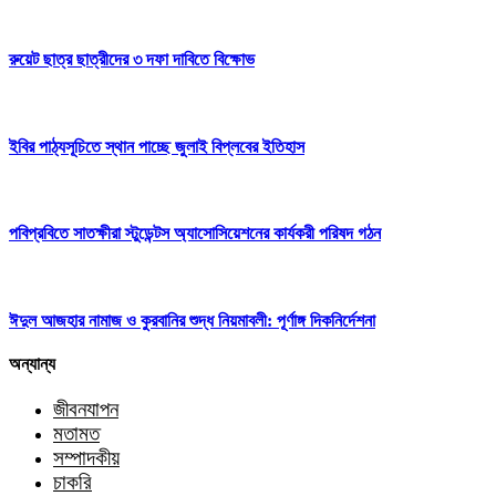
রুয়েট ছাত্র ছাত্রীদের ৩ দফা দাবিতে বিক্ষোভ
ইবির পাঠ্যসূচিতে স্থান পাচ্ছে জুলাই বিপ্লবের ইতিহাস
পবিপ্রবিতে সাতক্ষীরা স্টুডেন্টস অ্যাসোসিয়েশনের কার্যকরী পরিষদ গঠন
ঈদুল আজহার নামাজ ও কুরবানির শুদ্ধ নিয়মাবলী: পূর্ণাঙ্গ দিকনির্দেশনা
অন্যান্য
জীবনযাপন
মতামত
সম্পাদকীয়
চাকরি