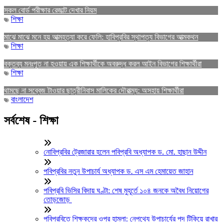
সকল বোর্ড পরীক্ষার রেজাল্ট দেখার নিয়ম
শিক্ষা
মাঝে মাঝে মনে হয় আত্মহত্যা করে ফেলি: হাবিপ্রবির স্থাপত্য বিভাগের আত্মকথন
শিক্ষা
বক্তব্য মনঃপুত না হওয়ায় এক শিক্ষার্থীকে অবরুদ্ধ করল আইন বিভাগের শিক্ষার্থীরা
শিক্ষা
থামছে না সব্বেজ টাওয়ার ছাত্রীনিবাস মালিকের দৌরাত্ম্য: অসহায় শিক্ষার্থীরা
বাংলাদেশ
সর্বশেষ - শিক্ষা
নোবিপ্রবির ট্রেজারার হলেন পবিপ্রবি অধ্যাপক ড. মো. হাছান উদ্দীন
পবিপ্রবির নতুন উপাচার্য অধ্যাপক ড. এস এম হেমায়েত জাহান
পবিপ্রবি ভিসির বিদায় ঘণ্টা: শেষ মুহূর্তে ১০৪ জনকে অবৈধ নিয়োগের
তোড়জোড়
পবিপ্রবিতে শিক্ষকদের ওপর হামলা: নেপথ্যে উপাচার্যের পদ টিকিয়ে রাখার