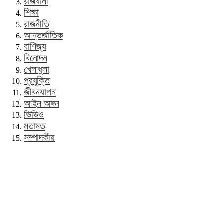
রাজধানী
শিক্ষা
রাজনীতি
আন্তর্জাতিক
বাণিজ্য
বিনোদন
খেলাধুলা
প্রযুক্তি
জীবনযাপন
আইন অঙ্গন
ভিডিও
মতামত
সম্পাদকীয়