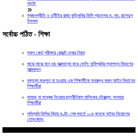
লড়াই
স্বজনপ্রীতি ও দুর্নীতির রাজা কুড়িকৃবির ভিসি প্রফেসর ড. মুহ. রাশেদুল
ইসলাম
সর্বোচ্চ পঠিত - শিক্ষা
সকল বোর্ড পরীক্ষার রেজাল্ট দেখার নিয়ম
মাঝে মাঝে মনে হয় আত্মহত্যা করে ফেলি: হাবিপ্রবির স্থাপত্য বিভাগের
আত্মকথন
বক্তব্য মনঃপুত না হওয়ায় এক শিক্ষার্থীকে অবরুদ্ধ করল আইন বিভাগের
শিক্ষার্থীরা
থামছে না সব্বেজ টাওয়ার ছাত্রীনিবাস মালিকের দৌরাত্ম্য: অসহায়
শিক্ষার্থীরা
পবিপ্রবি ভিসির বিদায় ঘণ্টা: শেষ মুহূর্তে ১০৪ জনকে অবৈধ নিয়োগের
তোড়জোড়
আপনার জন্য নির্বাচিত