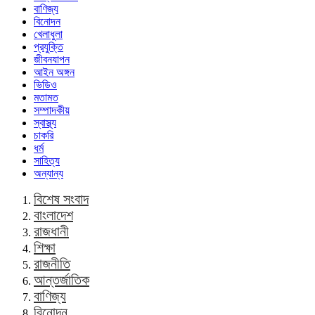
বাণিজ্য
বিনোদন
খেলাধুলা
প্রযুক্তি
জীবনযাপন
আইন অঙ্গন
ভিডিও
মতামত
সম্পাদকীয়
স্বাস্থ্য
চাকরি
ধর্ম
সাহিত্য
অন্যান্য
বিশেষ সংবাদ
বাংলাদেশ
রাজধানী
শিক্ষা
রাজনীতি
আন্তর্জাতিক
বাণিজ্য
বিনোদন