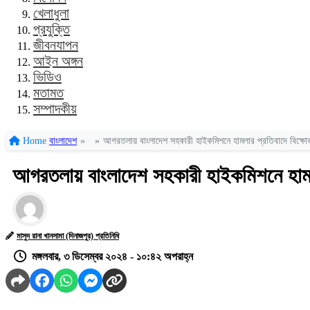
খেলাধুলা
প্রযুক্তি
জীবনযাপন
আইন অঙ্গন
ভিডিও
মতামত
সম্পাদকীয়
Home
বাংলাদেশ
»
»
আগরতলায় বাংলাদেশ সহকারী হাইকমিশনে হামলার প্রতিবাদে বিক্ষো
আগরতলায় বাংলাদেশ সহকারী হাইকমিশনে হামল
মাসুদ রানা খানসামা (দিনাজপুর) প্রতিনিধি
মঙ্গলবার, ৩ ডিসেম্বর ২০২৪ - ১০:৪২ অপরাহ্ন