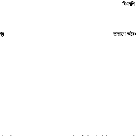
বিএনপি 
গ্ধ
তাড়াশে অবৈধ