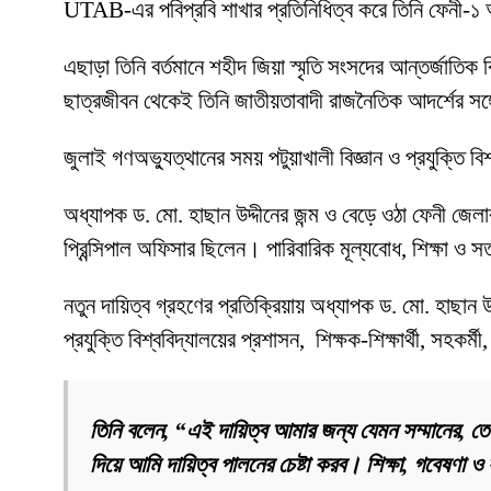
UTAB-এর পবিপ্রবি শাখার প্রতিনিধিত্ব করে তিনি ফেনী-১ আসন
এছাড়া তিনি বর্তমানে শহীদ জিয়া স্মৃতি সংসদের আন্তর্জাতি
ছাত্রজীবন থেকেই তিনি জাতীয়তাবাদী রাজনৈতিক আদর্শের সঙ্গে
জুলাই গণঅভ্যুত্থানের সময় পটুয়াখালী বিজ্ঞান ও প্রযুক্তি ব
অধ্যাপক ড. মো. হাছান উদ্দীনের জন্ম ও বেড়ে ওঠা ফেনী জে
প্রিন্সিপাল অফিসার ছিলেন। পারিবারিক মূল্যবোধ, শিক্ষা ও 
নতুন দায়িত্ব গ্রহণের প্রতিক্রিয়ায় অধ্যাপক ড. মো. হাছান উদ্
প্রযুক্তি বিশ্ববিদ্যালয়ের প্রশাসন, শিক্ষক-শিক্ষার্থী, সহকর্
তিনি বলেন, “এই দায়িত্ব আমার জন্য যেমন সম্মানের, তেমন
দিয়ে আমি দায়িত্ব পালনের চেষ্টা করব। শিক্ষা, গবেষণা