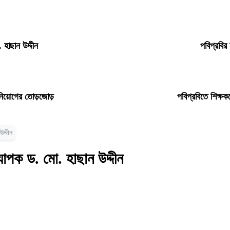
 হাছান উদ্দীন
পবিপ্রবির
ধ নিয়োগের তোড়জোড়
পবিপ্রবিতে শিক্ষক
দ্দীন
যাপক ড. মো. হাছান উদ্দীন