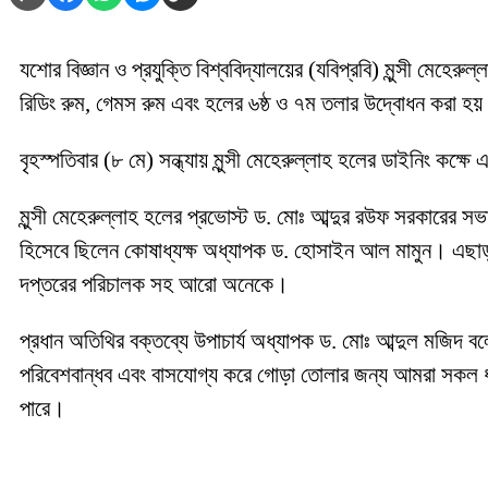
যশোর বিজ্ঞান ও প্রযুক্তি বিশ্ববিদ্যালয়ের (যবিপ্রবি) মুন্সী মে
রিডিং রুম, গেমস রুম এবং হলের ৬ষ্ঠ ও ৭ম তলার উদ্বোধন করা হয
বৃহস্পতিবার (৮ মে) সন্ধ্যায় মুন্সী মেহেরুল্লাহ হলের ডাইনিং কক্ষে এ
মুন্সী মেহেরুল্লাহ হলের প্রভোস্ট ড. মোঃ আব্দুর রউফ সরকারের সভ
হিসেবে ছিলেন কোষাধ্যক্ষ অধ্যাপক ড. হোসাইন আল মামুন। এছাড়া
দপ্তরের পরিচালক সহ আরো অনেকে।
প্রধান অতিথির বক্তব্যে উপাচার্য অধ্যাপক ড. মোঃ আব্দুল মজ
পরিবেশবান্ধব এবং বাসযোগ্য করে গোড়া তোলার জন্য আমরা সকল ধর
পারে।