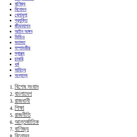
বাণিজ্য
বিনোদন
খেলাধুলা
প্রযুক্তি
জীবনযাপন
আইন অঙ্গন
ভিডিও
মতামত
সম্পাদকীয়
স্বাস্থ্য
চাকরি
ধর্ম
সাহিত্য
অন্যান্য
বিশেষ সংবাদ
বাংলাদেশ
রাজধানী
শিক্ষা
রাজনীতি
আন্তর্জাতিক
বাণিজ্য
বিনোদন