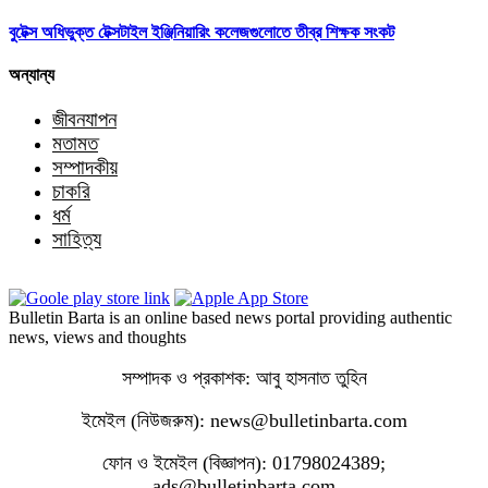
বুটেক্স অধিভুক্ত টেক্সটাইল ইঞ্জিনিয়ারিং কলেজগুলোতে তীব্র শিক্ষক সংকট
অন্যান্য
জীবনযাপন
মতামত
সম্পাদকীয়
চাকরি
ধর্ম
সাহিত্য
Bulletin Barta is an online based news portal providing authentic
news, views and thoughts
সম্পাদক ও প্রকাশক: আবু হাসনাত তুহিন
ইমেইল (নিউজরুম): news@bulletinbarta.com
ফোন ও ইমেইল (বিজ্ঞাপন): 01798024389;
ads@bulletinbarta.com