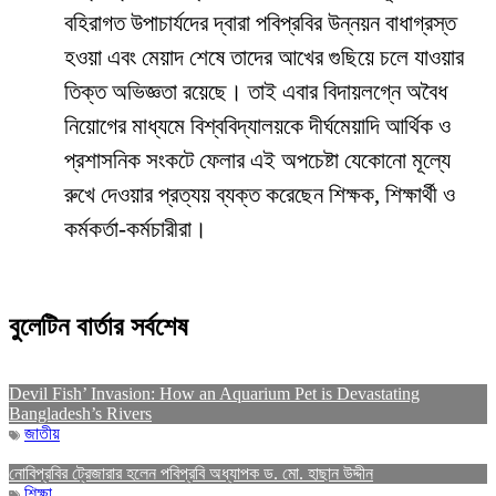
বহিরাগত উপাচার্যদের দ্বারা পবিপ্রবির উন্নয়ন বাধাগ্রস্ত
হওয়া এবং মেয়াদ শেষে তাদের আখের গুছিয়ে চলে যাওয়ার
তিক্ত অভিজ্ঞতা রয়েছে। তাই এবার বিদায়লগ্নে অবৈধ
নিয়োগের মাধ্যমে বিশ্ববিদ্যালয়কে দীর্ঘমেয়াদি আর্থিক ও
প্রশাসনিক সংকটে ফেলার এই অপচেষ্টা যেকোনো মূল্যে
রুখে দেওয়ার প্রত্যয় ব্যক্ত করেছেন শিক্ষক, শিক্ষার্থী ও
কর্মকর্তা-কর্মচারীরা।
বুলেটিন বার্তার সর্বশেষ
Devil Fish’ Invasion: How an Aquarium Pet is Devastating
Bangladesh’s Rivers
জাতীয়
নোবিপ্রবির ট্রেজারার হলেন পবিপ্রবি অধ্যাপক ড. মো. হাছান উদ্দীন
শিক্ষা