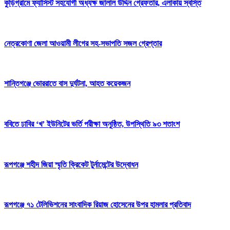
কুড়িগ্রামে ফ্যাসিস্ট সহযোগী অধ্যক্ষ জালাল উদ্দিন গ্রেফতার, এলাকায় স্বস্তি
নেত্রকোণা জেলা আওয়ামী লীগের সহ-সভাপতি সজল গ্রেপ্তার
শান্তিগঞ্জে ভোররাতে বাস দুর্ঘটনা, আহত কয়েকজন
ববিতে ঢাবির ‘খ’ ইউনিটের ভর্তি পরীক্ষা অনুষ্ঠিত, উপস্থিতি ৯৩ শতাংশ
রূপগঞ্জে শহীদ জিয়া স্মৃতি ক্রিকেট টুর্নামেন্টের উদ্বোধন
রূপগঞ্জে ৭১ টেলিভিশনের সাংবাদিক রিয়াজ হোসেনের উপর হামলার প্রতিবাদ