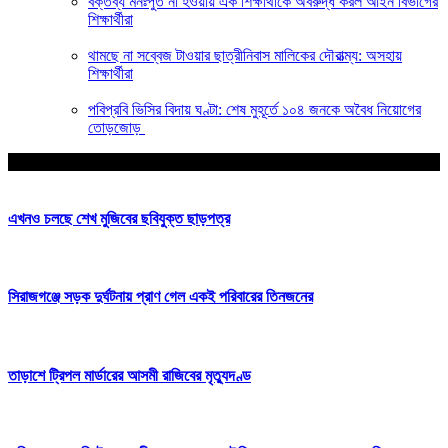
বক্তব্য মনঃপুত না হওয়ায় এক শিক্ষার্থীকে অবরুদ্ধ করল আইন বিভাগের
শিক্ষার্থীরা
থামছে না সব্বেজ টাওয়ার ছাত্রীনিবাস মালিকের দৌরাত্ম্য: অসহায়
শিক্ষার্থীরা
পবিপ্রবি ভিসির বিদায় ঘণ্টা: শেষ মুহূর্তে ১০৪ জনকে অবৈধ নিয়োগের
তোড়জোড়
আপনার জন্য নির্বাচিত
এখনও চলছে শেখ মুজিবের ছবিযুক্ত ছাড়পত্র
সিরাজগঞ্জে সড়ক দুর্ঘটনায় প্রাণ গেল এক‌ই পরিবারের তিনজনের
তাড়াশে ট্রিপল মার্ডারের আসমী রাজিবের মৃত্যুদণ্ড