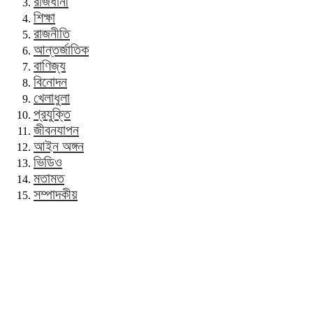
রাজধানী
শিক্ষা
রাজনীতি
আন্তর্জাতিক
বাণিজ্য
বিনোদন
খেলাধুলা
প্রযুক্তি
জীবনযাপন
আইন অঙ্গন
ভিডিও
মতামত
সম্পাদকীয়