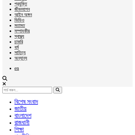
প্রযুক্তি
জীবনযাপন
আইন অঙ্গন
ভিডিও
মতামত
সম্পাদকীয়
স্বাস্থ্য
চাকরি
ধর্ম
সাহিত্য
অন্যান্য
en
বিশেষ সংবাদ
জাতীয়
বাংলাদেশ
রাজধানী
শিক্ষা