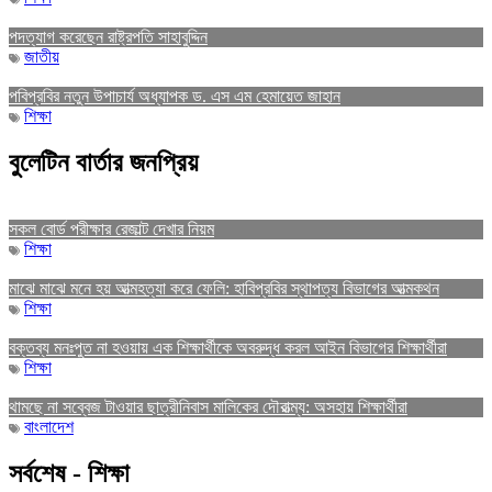
পদত্যাগ করেছেন রাষ্ট্রপতি সাহাবুদ্দিন
জাতীয়
পবিপ্রবির নতুন উপাচার্য অধ্যাপক ড. এস এম হেমায়েত জাহান
শিক্ষা
বুলেটিন বার্তার জনপ্রিয়
সকল বোর্ড পরীক্ষার রেজাল্ট দেখার নিয়ম
শিক্ষা
মাঝে মাঝে মনে হয় আত্মহত্যা করে ফেলি: হাবিপ্রবির স্থাপত্য বিভাগের আত্মকথন
শিক্ষা
বক্তব্য মনঃপুত না হওয়ায় এক শিক্ষার্থীকে অবরুদ্ধ করল আইন বিভাগের শিক্ষার্থীরা
শিক্ষা
থামছে না সব্বেজ টাওয়ার ছাত্রীনিবাস মালিকের দৌরাত্ম্য: অসহায় শিক্ষার্থীরা
বাংলাদেশ
সর্বশেষ - শিক্ষা