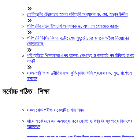
নোবিপ্রবির ট্রেজারার হলেন পবিপ্রবি অধ্যাপক ড. মো. হাছান উদ্দীন
পবিপ্রবির নতুন উপাচার্য অধ্যাপক ড. এস এম হেমায়েত জাহান
পবিপ্রবি ভিসির বিদায় ঘণ্টা: শেষ মুহূর্তে ১০৪ জনকে অবৈধ নিয়োগের
তোড়জোড়
পবিপ্রবিতে শিক্ষকদের ওপর হামলা: নেপথ্যে উপাচার্যের পদ টিকিয়ে রাখার
লড়াই
স্বজনপ্রীতি ও দুর্নীতির রাজা কুড়িকৃবির ভিসি প্রফেসর ড. মুহ. রাশেদুল
ইসলাম
সর্বোচ্চ পঠিত - শিক্ষা
সকল বোর্ড পরীক্ষার রেজাল্ট দেখার নিয়ম
মাঝে মাঝে মনে হয় আত্মহত্যা করে ফেলি: হাবিপ্রবির স্থাপত্য বিভাগের
আত্মকথন