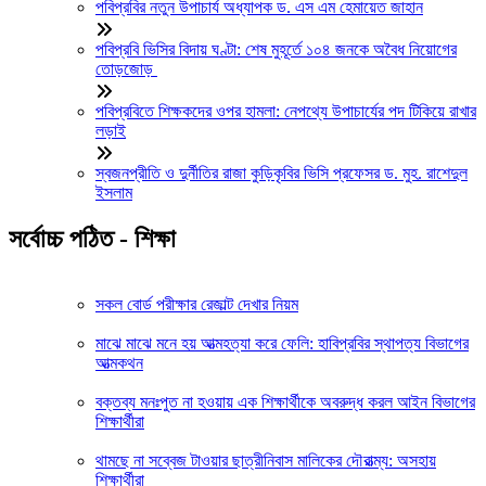
পবিপ্রবির নতুন উপাচার্য অধ্যাপক ড. এস এম হেমায়েত জাহান
পবিপ্রবি ভিসির বিদায় ঘণ্টা: শেষ মুহূর্তে ১০৪ জনকে অবৈধ নিয়োগের
তোড়জোড়
পবিপ্রবিতে শিক্ষকদের ওপর হামলা: নেপথ্যে উপাচার্যের পদ টিকিয়ে রাখার
লড়াই
স্বজনপ্রীতি ও দুর্নীতির রাজা কুড়িকৃবির ভিসি প্রফেসর ড. মুহ. রাশেদুল
ইসলাম
সর্বোচ্চ পঠিত - শিক্ষা
সকল বোর্ড পরীক্ষার রেজাল্ট দেখার নিয়ম
মাঝে মাঝে মনে হয় আত্মহত্যা করে ফেলি: হাবিপ্রবির স্থাপত্য বিভাগের
আত্মকথন
বক্তব্য মনঃপুত না হওয়ায় এক শিক্ষার্থীকে অবরুদ্ধ করল আইন বিভাগের
শিক্ষার্থীরা
থামছে না সব্বেজ টাওয়ার ছাত্রীনিবাস মালিকের দৌরাত্ম্য: অসহায়
শিক্ষার্থীরা