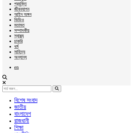
প্রযুক্তি
জীবনযাপন
আইন অঙ্গন
ভিডিও
মতামত
সম্পাদকীয়
স্বাস্থ্য
চাকরি
ধর্ম
সাহিত্য
অন্যান্য
en
বিশেষ সংবাদ
জাতীয়
বাংলাদেশ
রাজধানী
শিক্ষা