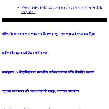
পবিপ্রবি ভিসির বিদায় ঘণ্টা: শেষ মুহূর্তে ১০৪ জনকে অবৈধ নিয়োগের
তোড়জোড়
আপনার জন্য নির্বাচিত
পবিপ্রবির জনসংযোগ ও প্রকাশনা বিভাগের নতুন শাখা প্রধান ইমাদুল হক প্রিন্স
জাবিপ্রবির হলের ডাইনিংয়ে খাসির মাংস
‎গুচ্ছভুক্ত ১৯ বিশ্ববিদ্যালয়ে প্রাথমিক পর্যায়ের সর্বশেষ ভর্তির বিজ্ঞপ্তি প্রকাশ
বসুন্ধরা শুভসংঘের রাবি শাখার সভাপতি মাহবুব, সম্পাদক আলফাজ