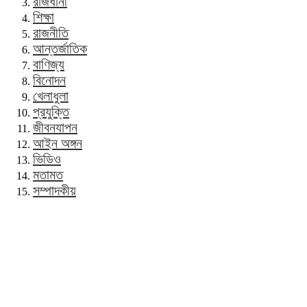
রাজধানী
শিক্ষা
রাজনীতি
আন্তর্জাতিক
বাণিজ্য
বিনোদন
খেলাধুলা
প্রযুক্তি
জীবনযাপন
আইন অঙ্গন
ভিডিও
মতামত
সম্পাদকীয়