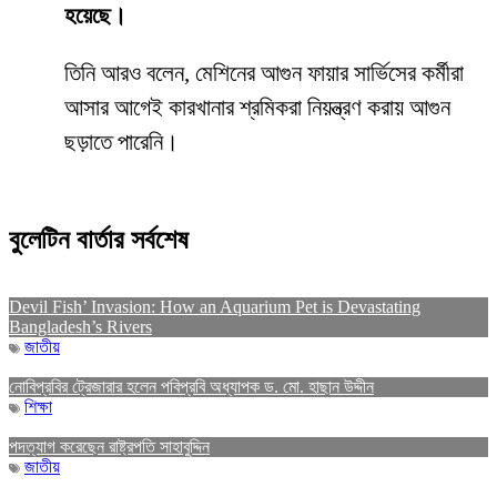
হয়েছে।
তিনি আরও বলেন, মেশিনের আগুন ফায়ার সার্ভিসের কর্মীরা
আসার আগেই কারখানার শ্রমিকরা নিয়ন্ত্রণ করায় আগুন
ছড়াতে পারেনি।
বুলেটিন বার্তার সর্বশেষ
Devil Fish’ Invasion: How an Aquarium Pet is Devastating
Bangladesh’s Rivers
জাতীয়
নোবিপ্রবির ট্রেজারার হলেন পবিপ্রবি অধ্যাপক ড. মো. হাছান উদ্দীন
শিক্ষা
পদত্যাগ করেছেন রাষ্ট্রপতি সাহাবুদ্দিন
জাতীয়