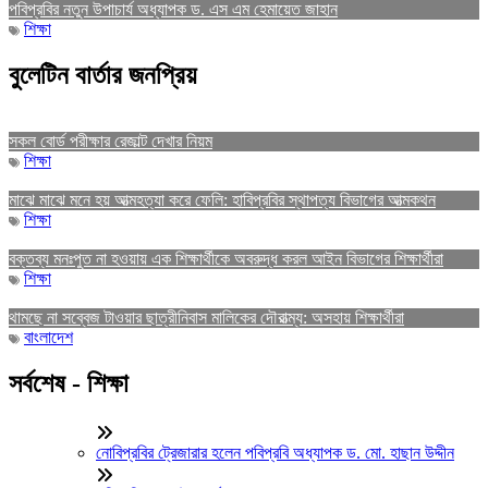
পবিপ্রবির নতুন উপাচার্য অধ্যাপক ড. এস এম হেমায়েত জাহান
শিক্ষা
বুলেটিন বার্তার জনপ্রিয়
সকল বোর্ড পরীক্ষার রেজাল্ট দেখার নিয়ম
শিক্ষা
মাঝে মাঝে মনে হয় আত্মহত্যা করে ফেলি: হাবিপ্রবির স্থাপত্য বিভাগের আত্মকথন
শিক্ষা
বক্তব্য মনঃপুত না হওয়ায় এক শিক্ষার্থীকে অবরুদ্ধ করল আইন বিভাগের শিক্ষার্থীরা
শিক্ষা
থামছে না সব্বেজ টাওয়ার ছাত্রীনিবাস মালিকের দৌরাত্ম্য: অসহায় শিক্ষার্থীরা
বাংলাদেশ
সর্বশেষ - শিক্ষা
নোবিপ্রবির ট্রেজারার হলেন পবিপ্রবি অধ্যাপক ড. মো. হাছান উদ্দীন