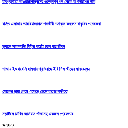
যবিপ্রবিতে আওয়ামীপন্থিদের গুরুত্বপূর্ণ পদ থেকে অপসারণের দাবি
বস্তি এলাকায় ডায়রিয়াজনিত পরজীবী শনাক্ত করলেন বাকৃবির গবেষকরা
ভ্যানে শাকসবজি বিক্রি করেই চলে যার জীবন
গাজায় ইজরায়েলি হামলার প্রতিবাদে ইবি শিক্ষার্থীদের মানববন্ধন
শোকের ছায়া নেমে এসেছে রেজোয়ানের বাড়ীতে
নড়াইলে ডিবির অভিযান গাঁজাসহ একজন গ্রেফতার
অন্যান্য