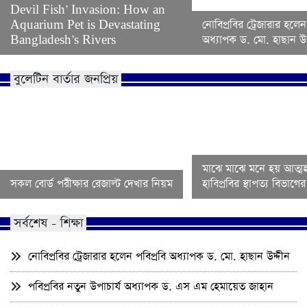
Devil Fish’ Invasion: How an
Aquarium Pet is Devastating
নোবিপ্রবির ট্রেজারার হলেন
Bangladesh’s Rivers
অধ্যাপক ড. মো. হাছান উদ
বুলেটিন বার্তার জনপ্রিয়
মাঝে মাঝে মনে হয় আত্মহ
সকল বোর্ড পরীক্ষার রেজাল্ট দেখার নিয়ম
হাবিপ্রবির স্থাপত্য বিভাগ
সর্বশেষ - শিক্ষা
নোবিপ্রবির ট্রেজারার হলেন পবিপ্রবি অধ্যাপক ড. মো. হাছান উদ্দীন
পবিপ্রবির নতুন উপাচার্য অধ্যাপক ড. এস এম হেমায়েত জাহান