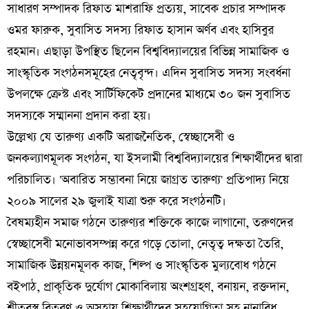
সাধারণ সম্পাদক রিফাত মাশরাফি প্রত্যয়, সাবেক প্রচার সম্পাদক
ওমর ফারুক, সুবাসিত সদস্য রিফাত হাসান অর্ণব এবং হাসিবুর
রহমান। এছাড়া উপস্থিত ছিলেন বিশ্ববিদ্যালয়ের বিভিন্ন সামাজিক ও
সাংস্কৃতিক সংগঠনসমূহের নেতৃবৃন্দ। এদিন সুবাসিত সদস্য সংবর্ধনা
উপলক্ষে ক্রেস্ট এবং সার্টিফিকেট প্রদানের মাধ্যমে ৩০ জন সুবাসিত
সদস্যকে সম্মাননা প্রদান করা হয়।
উল্লেখ্য যে তারুণ্য একটি অরাজনৈতিক, স্বেচ্ছাসেবী ও
জনকল্যাণমূলক সংগঠন, যা ইসলামী বিশ্ববিদ্যালয়ের শিক্ষার্থীদের দ্বারা
পরিচালিত। 'অবারিত সম্ভাবনা নিয়ে জাগ্রত তারুণ্য' প্রতিপাদ্য নিয়ে
২০০৯ সালের ২৯ জুলাই যাত্রা শুরু করে সংগঠনটি।
বৈষম্যহীন সমাজ গঠনে তারুণ্যর শক্তিকে কাজে লাগানো, তরুণদের
স্বেচ্ছাসেবী মনোভাবসম্পন্ন করে গড়ে তোলা, নেতৃত্ব দক্ষতা তৈরি,
সামাজিক উন্নয়নমূলক কাজ, শিল্প ও সাংস্কৃতিক মুল্যবোধ গঠনে
বইপাঠ, প্রাকৃতিক দুর্যোগ মোকাবিলায় অংশগ্রহণ, বনায়ন, রক্তদান,
শীতবস্ত্র বিতরণ ও অসহায় শিক্ষার্থীদের সহযোগিতা সহ নানাবিধ