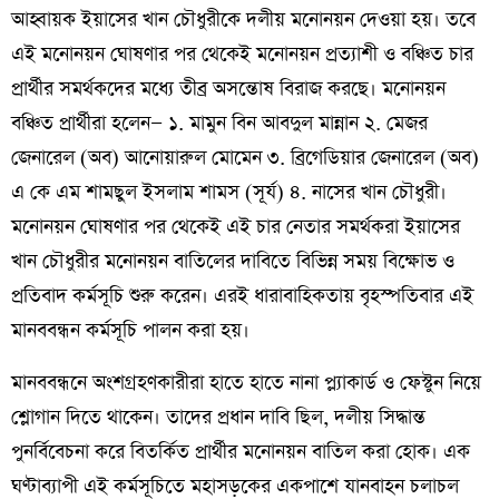
আহ্বায়ক ইয়াসের খান চৌধুরীকে দলীয় মনোনয়ন দেওয়া হয়। তবে
এই মনোনয়ন ঘোষণার পর থেকেই মনোনয়ন প্রত্যাশী ও বঞ্চিত চার
প্রার্থীর সমর্থকদের মধ্যে তীব্র অসন্তোষ বিরাজ করছে। মনোনয়ন
বঞ্চিত প্রার্থীরা হলেন— ১. মামুন বিন আবদুল মান্নান ২. মেজর
জেনারেল (অব) আনোয়ারুল মোমেন ৩. ব্রিগেডিয়ার জেনারেল (অব)
এ কে এম শামছুল ইসলাম শামস (সূর্য) ৪. নাসের খান চৌধুরী।
মনোনয়ন ঘোষণার পর থেকেই এই চার নেতার সমর্থকরা ইয়াসের
খান চৌধুরীর মনোনয়ন বাতিলের দাবিতে বিভিন্ন সময় বিক্ষোভ ও
প্রতিবাদ কর্মসূচি শুরু করেন। এরই ধারাবাহিকতায় বৃহস্পতিবার এই
মানববন্ধন কর্মসূচি পালন করা হয়।
মানববন্ধনে অংশগ্রহণকারীরা হাতে হাতে নানা প্ল্যাকার্ড ও ফেস্টুন নিয়ে
শ্লোগান দিতে থাকেন। তাদের প্রধান দাবি ছিল, দলীয় সিদ্ধান্ত
পুনর্বিবেচনা করে বিতর্কিত প্রার্থীর মনোনয়ন বাতিল করা হোক। এক
ঘণ্টাব্যাপী এই কর্মসূচিতে মহাসড়কের একপাশে যানবাহন চলাচল