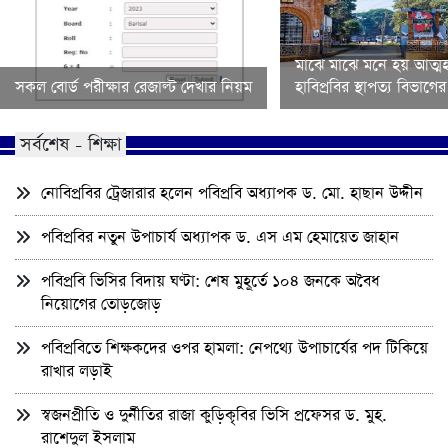
মাঝে মাঝে মনে হয় আত্মহ
সকল বোর্ড পরীক্ষার রেজাল্ট দেখার নিয়ম
হাবিপ্রবির স্থাপত্য বিভাগ
সর্বশেষ - শিক্ষা
নোবিপ্রবির ট্রেজারার হলেন পবিপ্রবি অধ্যাপক ড. মো. হাছান উদ্দীন
পবিপ্রবির নতুন উপাচার্য অধ্যাপক ড. এস এম হেমায়েত জাহান
পবিপ্রবি ভিসির বিদায় ঘণ্টা: শেষ মুহূর্তে ১০৪ জনকে অবৈধ
নিয়োগের তোড়জোড়
পবিপ্রবিতে শিক্ষকদের ওপর হামলা: নেপথ্যে উপাচার্যের পদ টিকিয়ে
রাখার লড়াই
স্বজনপ্রীতি ও দুর্নীতির রাজা কুড়িকৃবির ভিসি প্রফেসর ড. মুহ.
রাশেদুল ইসলাম