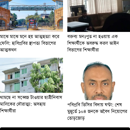
মাঝে মাঝে মনে হয় আত্মহত্যা করে
বক্তব্য মনঃপুত না হওয়ায় এক
ফেলি: হাবিপ্রবির স্থাপত্য বিভাগের
শিক্ষার্থীকে অবরুদ্ধ করল আইন
আত্মকথন
বিভাগের শিক্ষার্থীরা
থামছে না সব্বেজ টাওয়ার ছাত্রীনিবাস
মালিকের দৌরাত্ম্য: অসহায়
পবিপ্রবি ভিসির বিদায় ঘণ্টা: শেষ
শিক্ষার্থীরা
মুহূর্তে ১০৪ জনকে অবৈধ নিয়োগের
তোড়জোড়