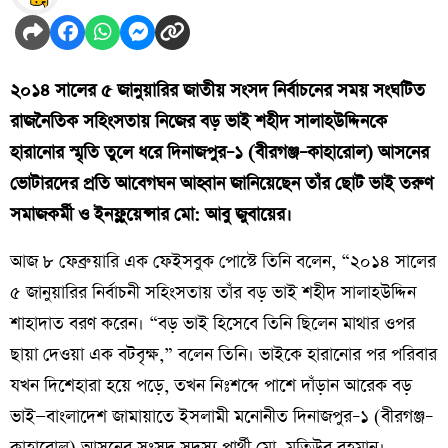
২০১৪ সালের ৫ জানুয়ারির জাতীয় সংসদ নির্বাচনের সময় সংঘটিত
রাজনৈতিক সহিংসতায় নিজের বড় ভাই শহীদ সালাহউদ্দিনকে
হারানোর স্মৃতি তুলে ধরে দিনাজপুর–১ (বীরগঞ্জ–কাহারোল) আসনের
ভোটারদের প্রতি আবেগঘন আহ্বান জানিয়েছেন তাঁর ছোট ভাই তরুণ
সমাজকর্মী ও ইনফ্লুয়েন্সার মো: আবু জুবায়ের।
আজ ৮ ফেব্রুয়ারি এক ফেইসবুক পোস্টে তিনি বলেন, “২০১৪ সালের
৫ জানুয়ারির নির্বাচনী সহিংসতায় তাঁর বড় ভাই শহীদ সালাহউদ্দিন
শাহাদাত বরণ করেন। “বড় ভাই হিসেবে তিনি ছিলেন মাথার ওপর
ছায়া দেওয়া এক বটবৃক্ষ,” বলেন তিনি। ভাইকে হারানোর পর পরিবার
যখন দিশেহারা হয়ে পড়ে, তখন নিঃশব্দে পাশে দাঁড়ান আরেক বড়
ভাই—বাংলাদেশ জামায়াতে ইসলামী মনোনীত দিনাজপুর–১ (বীরগঞ্জ–
কাহারোল) আসনের সংসদ সদস্য প্রার্থী মো. মতিউর রহমান।