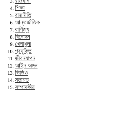
রাজধানী
শিক্ষা
রাজনীতি
আন্তর্জাতিক
বাণিজ্য
বিনোদন
খেলাধুলা
প্রযুক্তি
জীবনযাপন
আইন অঙ্গন
ভিডিও
মতামত
সম্পাদকীয়