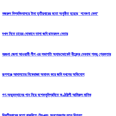
নজরুল বিশ্ববিদ্যালয়ে টানা তৃতীয়বারের মতো অনুষ্ঠিত হয়েছে `গবেষণা মেলা’
দখল নিতে চায়ের দোকানে তালা জবি ছাত্রদল নেতার
বরগুনা জেলা আওয়ামী লীগ এর সভাপতি অ্যাডভোকেট ধীরেন্দ্র দেবনাথ শম্ভু গ্রেফতার
রূপগঞ্জে আদালতের নিষেধাজ্ঞা অমান্য করে জমি দখলের অভিযোগ
গণ-অভ্যুত্থানের গান নিয়ে বশেফমুবিপ্রবিতে কণ্ঠশিল্পী আমিরুল মানিক
দ্বিতীয়বারের মতো বাকৃবিতে টেডএক্স: অনুপ্রেরণার নতুন দিগন্ত