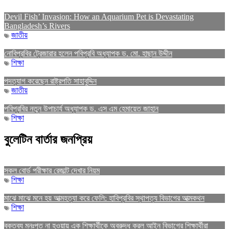
Devil Fish’ Invasion: How an Aquarium Pet is Devastating
Bangladesh’s Rivers
জাতীয়
নোবিপ্রবির ট্রেজারার হলেন পবিপ্রবি অধ্যাপক ড. মো. হাছান উদ্দীন
শিক্ষা
পদত্যাগ করেছেন রাষ্ট্রপতি সাহাবুদ্দিন
জাতীয়
পবিপ্রবির নতুন উপাচার্য অধ্যাপক ড. এস এম হেমায়েত জাহান
শিক্ষা
বুলেটিন বার্তার জনপ্রিয়
সকল বোর্ড পরীক্ষার রেজাল্ট দেখার নিয়ম
শিক্ষা
মাঝে মাঝে মনে হয় আত্মহত্যা করে ফেলি: হাবিপ্রবির স্থাপত্য বিভাগের আত্মকথন
শিক্ষা
বক্তব্য মনঃপুত না হওয়ায় এক শিক্ষার্থীকে অবরুদ্ধ করল আইন বিভাগের শিক্ষার্থীরা