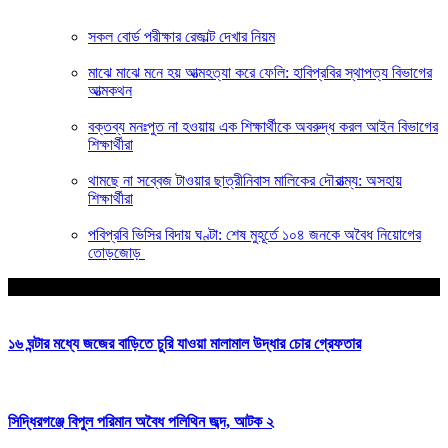
সকল বোর্ড পরীক্ষার রেজাল্ট দেখার নিয়ম
মাঝে মাঝে মনে হয় আত্মহত্যা করে ফেলি: হাবিপ্রবির স্থাপত্য বিভাগের
আত্মকথন
বক্তব্য মনঃপুত না হওয়ায় এক শিক্ষার্থীকে অবরুদ্ধ করল আইন বিভাগের
শিক্ষার্থীরা
থামছে না সব্বেজ টাওয়ার ছাত্রীনিবাস মালিকের দৌরাত্ম্য: অসহায়
শিক্ষার্থীরা
পবিপ্রবি ভিসির বিদায় ঘণ্টা: শেষ মুহূর্তে ১০৪ জনকে অবৈধ নিয়োগের
তোড়জোড়
আপনার জন্য নির্বাচিত
১৬ ঘন্টার মধ্যে জজের বাড়িতে চুরি যাওয়া মালামাল উদ্ধার চোর গ্রেফতার
সিদ্ধিরগঞ্জে বিপুল পরিমান অবৈধ পলিথিন জব্দ, আটক ২