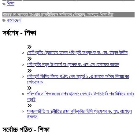
শিক্ষা
থামছে না সব্বেজ টাওয়ার ছাত্রীনিবাস মালিকের দৌরাত্ম্য: অসহায় শিক্ষার্থীরা
বাংলাদেশ
সর্বশেষ - শিক্ষা
নোবিপ্রবির ট্রেজারার হলেন পবিপ্রবি অধ্যাপক ড. মো. হাছান উদ্দীন
পবিপ্রবির নতুন উপাচার্য অধ্যাপক ড. এস এম হেমায়েত জাহান
পবিপ্রবি ভিসির বিদায় ঘণ্টা: শেষ মুহূর্তে ১০৪ জনকে অবৈধ নিয়োগের
তোড়জোড়
পবিপ্রবিতে শিক্ষকদের ওপর হামলা: নেপথ্যে উপাচার্যের পদ টিকিয়ে রাখার
লড়াই
স্বজনপ্রীতি ও দুর্নীতির রাজা কুড়িকৃবির ভিসি প্রফেসর ড. মুহ. রাশেদুল
ইসলাম
সর্বোচ্চ পঠিত - শিক্ষা