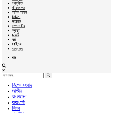
প্রযুক্তি
জীবনযাপন
আইন অঙ্গন
ভিডিও
মতামত
সম্পাদকীয়
স্বাস্থ্য
চাকরি
ধর্ম
সাহিত্য
অন্যান্য
en
বিশেষ সংবাদ
জাতীয়
বাংলাদেশ
রাজধানী
শিক্ষা