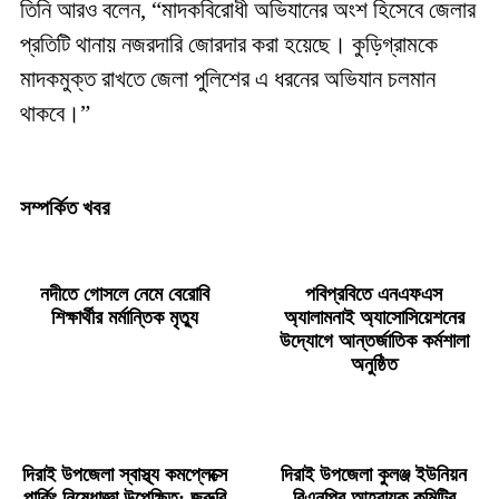
তিনি আরও বলেন, “মাদকবিরোধী অভিযানের অংশ হিসেবে জেলার
প্রতিটি থানায় নজরদারি জোরদার করা হয়েছে। কুড়িগ্রামকে
মাদকমুক্ত রাখতে জেলা পুলিশের এ ধরনের অভিযান চলমান
থাকবে।”
সম্পর্কিত খবর
নদীতে গোসলে নেমে বেরোবি
পবিপ্রবিতে এনএফএস
শিক্ষার্থীর মর্মান্তিক মৃত্যু
অ্যালামনাই অ্যাসোসিয়েশনের
উদ্যোগে আন্তর্জাতিক কর্মশালা
অনুষ্ঠিত
দিরাই উপজেলা স্বাস্থ্য কমপ্লেক্সে
দিরাই উপজেলা কুলঞ্জ ইউনিয়ন
পার্কিং নিষেধাজ্ঞা উপেক্ষিত: জরুরি
বিএনপির আহ্বায়ক কমিটির