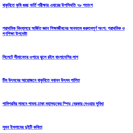
বাকৃবিতে কৃষি গুচ্ছ ভর্তি পরীক্ষায় এবারের উপস্থিতি ৭৮ শতাংশ
প্রাথমিক বিদ্যালয়ে অর্জিত জ্ঞান শিক্ষাজীবনের অন্যতম গুরুত্বপূর্ণ অংশ: প্রাথমিক ও
গণশিক্ষা উপদেষ্টা
সিলেটে সীমান্তের ওপারে ঝুলে রইল বাংলাদেশির লাশ
টিম উৎসবের আয়োজনে বাকৃবিতে নবান্ন উৎসব পালিত
পাবিপ্রবির সামনে পাবনা-ঢাকা মহাসড়কের স্পিড ব্রেকার দেওয়ার সুবিধা
সুমন ইসলামের দুইটি কবিতা