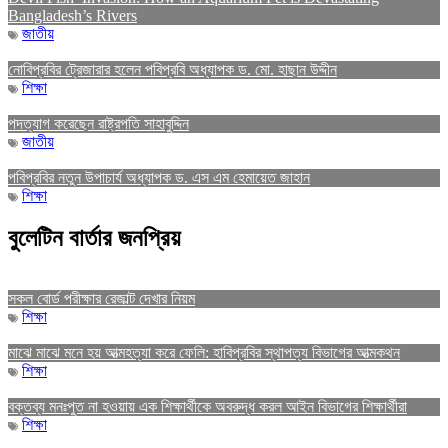
Bangladesh’s Rivers
জাতীয়
নোবিপ্রবির ট্রেজারার হলেন পবিপ্রবি অধ্যাপক ড. মো. হাছান উদ্দীন
শিক্ষা
পদত্যাগ করেছেন রাষ্ট্রপতি সাহাবুদ্দিন
জাতীয়
পবিপ্রবির নতুন উপাচার্য অধ্যাপক ড. এস এম হেমায়েত জাহান
শিক্ষা
বুলেটিন বার্তার জনপ্রিয়
সকল বোর্ড পরীক্ষার রেজাল্ট দেখার নিয়ম
শিক্ষা
মাঝে মাঝে মনে হয় আত্মহত্যা করে ফেলি: হাবিপ্রবির স্থাপত্য বিভাগের আত্মকথন
শিক্ষা
বক্তব্য মনঃপুত না হওয়ায় এক শিক্ষার্থীকে অবরুদ্ধ করল আইন বিভাগের শিক্ষার্থীরা
শিক্ষা