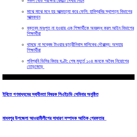
সকল বোর্ড পরীক্ষার রেজাল্ট দেখার নিয়ম
মাঝে মাঝে মনে হয় আত্মহত্যা করে ফেলি: হাবিপ্রবির স্থাপত্য বিভাগের
আত্মকথন
বক্তব্য মনঃপুত না হওয়ায় এক শিক্ষার্থীকে অবরুদ্ধ করল আইন বিভাগের
শিক্ষার্থীরা
থামছে না সব্বেজ টাওয়ার ছাত্রীনিবাস মালিকের দৌরাত্ম্য: অসহায়
শিক্ষার্থীরা
পবিপ্রবি ভিসির বিদায় ঘণ্টা: শেষ মুহূর্তে ১০৪ জনকে অবৈধ নিয়োগের
তোড়জোড়
আপনার জন্য নির্বাচিত
ইবিতে গণমাধ্যমের স্বাধীনতা বিষয়ক পিএইচডি সেমিনার অনুষ্ঠিত
মাধবপুর উপজেলা আওয়ামীলীগের সাধারণ সম্পাদক আতিক গ্রেফতার