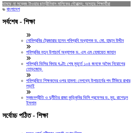
থামছে না সব্বেজ টাওয়ার ছাত্রীনিবাস মালিকের দৌরাত্ম্য: অসহায় শিক্ষার্থীরা
বাংলাদেশ
সর্বশেষ - শিক্ষা
নোবিপ্রবির ট্রেজারার হলেন পবিপ্রবি অধ্যাপক ড. মো. হাছান উদ্দীন
পবিপ্রবির নতুন উপাচার্য অধ্যাপক ড. এস এম হেমায়েত জাহান
পবিপ্রবি ভিসির বিদায় ঘণ্টা: শেষ মুহূর্তে ১০৪ জনকে অবৈধ নিয়োগের
তোড়জোড়
পবিপ্রবিতে শিক্ষকদের ওপর হামলা: নেপথ্যে উপাচার্যের পদ টিকিয়ে রাখার
লড়াই
স্বজনপ্রীতি ও দুর্নীতির রাজা কুড়িকৃবির ভিসি প্রফেসর ড. মুহ. রাশেদুল
ইসলাম
সর্বোচ্চ পঠিত - শিক্ষা