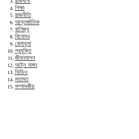
রাজধানী
শিক্ষা
রাজনীতি
আন্তর্জাতিক
বাণিজ্য
বিনোদন
খেলাধুলা
প্রযুক্তি
জীবনযাপন
আইন অঙ্গন
ভিডিও
মতামত
সম্পাদকীয়