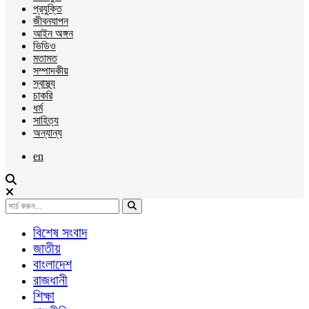
প্রযুক্তি
জীবনযাপন
আইন অঙ্গন
ভিডিও
মতামত
সম্পাদকীয়
স্বাস্থ্য
চাকরি
ধর্ম
সাহিত্য
অন্যান্য
en
বিশেষ সংবাদ
জাতীয়
বাংলাদেশ
রাজধানী
শিক্ষা