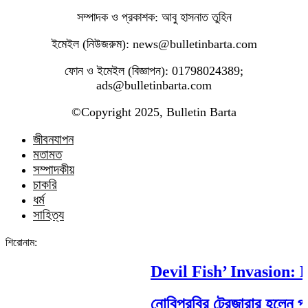
সম্পাদক ও প্রকাশক: আবু হাসনাত তুহিন
ইমেইল (নিউজরুম): news@bulletinbarta.com
ফোন ও ইমেইল (বিজ্ঞাপন): 01798024389;
ads@bulletinbarta.com
©️Copyright 2025, Bulletin Barta
জীবনযাপন
মতামত
সম্পাদকীয়
চাকরি
ধর্ম
সাহিত্য
শিরোনাম:
Devil Fish’ Invasion: Ho
নোবিপ্রবির ট্রেজারার হলেন পবিপ্