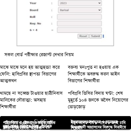
সকল বোর্ড পরীক্ষার রেজাল্ট দেখার নিয়ম
মাঝে মাঝে মনে হয় আত্মহত্যা করে
বক্তব্য মনঃপুত না হওয়ায় এক
ফেলি: হাবিপ্রবির স্থাপত্য বিভাগের
শিক্ষার্থীকে অবরুদ্ধ করল আইন
আত্মকথন
বিভাগের শিক্ষার্থীরা
থামছে না সব্বেজ টাওয়ার ছাত্রীনিবাস
পবিপ্রবি ভিসির বিদায় ঘণ্টা: শেষ
মালিকের দৌরাত্ম্য: অসহায়
মুহূর্তে ১০৪ জনকে অবৈধ নিয়োগের
শিক্ষার্থীরা
তোড়জোড়
আপনার জন্য নির্বাচিত
ইসরায়েলের গণহত্যা ও ভারতের
পবিপ্রবিতে এএইচএসএ কর্তৃক বার্ষিক
নতুন দলের শীর্ষ ৯ পদের ৮ জনই ঢাবি
ভুয়া মেজর পরিচয়ে বিয়ে, প্রতারক
ময়মনসিংহ বোর্ডে পাশের হার ৫৮
হিন্দুত্ববাদী আগ্রাসনের বিরুদ্ধে দিরাইয়ে
ক্রীড়া প্রতিযোগিতা অনুষ্ঠিত
শিক্ষার্থী!