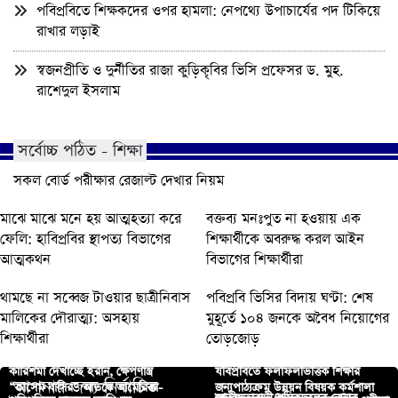
পবিপ্রবিতে শিক্ষকদের ওপর হামলা: নেপথ্যে উপাচার্যের পদ টিকিয়ে
রাখার লড়াই
স্বজনপ্রীতি ও দুর্নীতির রাজা কুড়িকৃবির ভিসি প্রফেসর ড. মুহ.
রাশেদুল ইসলাম
সর্বোচ্চ পঠিত - শিক্ষা
সকল বোর্ড পরীক্ষার রেজাল্ট দেখার নিয়ম
মাঝে মাঝে মনে হয় আত্মহত্যা করে
বক্তব্য মনঃপুত না হওয়ায় এক
ফেলি: হাবিপ্রবির স্থাপত্য বিভাগের
শিক্ষার্থীকে অবরুদ্ধ করল আইন
আত্মকথন
বিভাগের শিক্ষার্থীরা
থামছে না সব্বেজ টাওয়ার ছাত্রীনিবাস
পবিপ্রবি ভিসির বিদায় ঘণ্টা: শেষ
মালিকের দৌরাত্ম্য: অসহায়
মুহূর্তে ১০৪ জনকে অবৈধ নিয়োগের
শিক্ষার্থীরা
তোড়জোড়
কারিশমা দেখাচ্ছে ইরান, ক্ষেপণাস্ত্র
যবিপ্রবিতে ফলাফলভিত্তিক শিক্ষার
আপনার জন্য নির্বাচিত
“কাসেম বাসির” আতঙ্কে আমেরিকা-
জন্যপাঠ্যক্রম উন্নয়ন বিষয়ক কর্মশালা