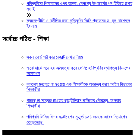
পবিপ্রবিতে শিক্ষকদের ওপর হামলা: নেপথ্যে উপাচার্যের পদ টিকিয়ে রাখার
লড়াই
স্বজনপ্রীতি ও দুর্নীতির রাজা কুড়িকৃবির ভিসি প্রফেসর ড. মুহ. রাশেদুল
ইসলাম
সর্বোচ্চ পঠিত - শিক্ষা
সকল বোর্ড পরীক্ষার রেজাল্ট দেখার নিয়ম
মাঝে মাঝে মনে হয় আত্মহত্যা করে ফেলি: হাবিপ্রবির স্থাপত্য বিভাগের
আত্মকথন
বক্তব্য মনঃপুত না হওয়ায় এক শিক্ষার্থীকে অবরুদ্ধ করল আইন বিভাগের
শিক্ষার্থীরা
থামছে না সব্বেজ টাওয়ার ছাত্রীনিবাস মালিকের দৌরাত্ম্য: অসহায়
শিক্ষার্থীরা
পবিপ্রবি ভিসির বিদায় ঘণ্টা: শেষ মুহূর্তে ১০৪ জনকে অবৈধ নিয়োগের
তোড়জোড়
আপনার জন্য নির্বাচিত