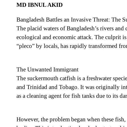
MD IBNUL AKID
Bangladesh Battles an Invasive Threat: The S
The placid waters of Bangladesh’s rivers and ca
ecological and economic attack. The culprit i
“pleco” by locals, has rapidly transformed fr
The Unwanted Immigrant
The suckermouth catfish is a freshwater specie
and Trinidad and Tobago. It was originally in
as a cleaning agent for fish tanks due to its da
However, the problem began when these fish, 