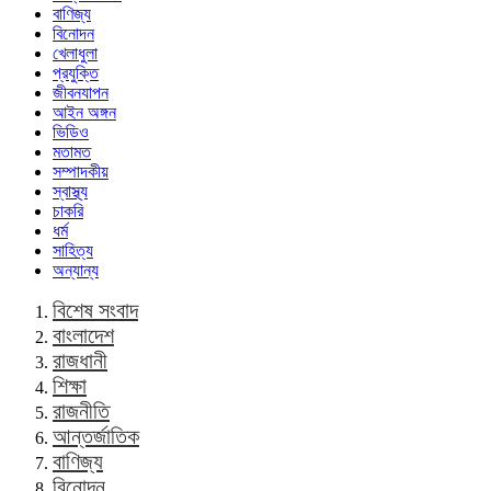
বাণিজ্য
বিনোদন
খেলাধুলা
প্রযুক্তি
জীবনযাপন
আইন অঙ্গন
ভিডিও
মতামত
সম্পাদকীয়
স্বাস্থ্য
চাকরি
ধর্ম
সাহিত্য
অন্যান্য
বিশেষ সংবাদ
বাংলাদেশ
রাজধানী
শিক্ষা
রাজনীতি
আন্তর্জাতিক
বাণিজ্য
বিনোদন