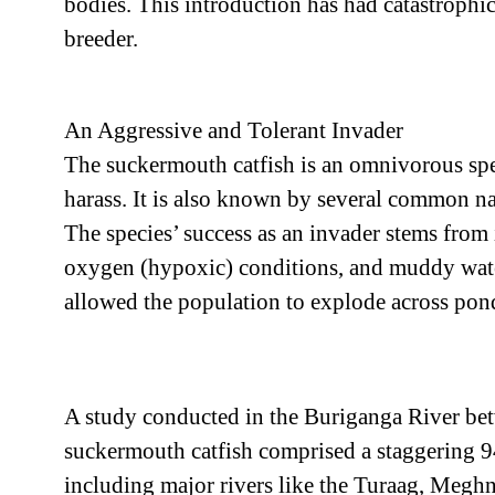
bodies. This introduction has had catastrophic
breeder.
An Aggressive and Tolerant Invader
The suckermouth catfish is an omnivorous speci
harass. It is also known by several common nam
The species’ success as an invader stems from 
oxygen (hypoxic) conditions, and muddy waters
allowed the population to explode across ponds
A study conducted in the Buriganga River betw
suckermouth catfish comprised a staggering 94
including major rivers like the Turaag, Megh