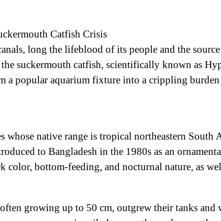
uckermouth Catfish Crisis
nals, long the lifeblood of its people and the source o
s the suckermouth catfish, scientifically known as 
om a popular aquarium fixture into a crippling burden
s whose native range is tropical northeastern South A
troduced to Bangladesh in the 1980s as an ornamental 
rk color, bottom-feeding, and nocturnal nature, as well 
often growing up to 50 cm, outgrew their tanks and w