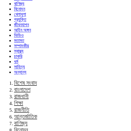
বাণিজ্য
বিনোদন
খেলাধুলা
প্রযুক্তি
জীবনযাপন
আইন অঙ্গন
ভিডিও
মতামত
সম্পাদকীয়
স্বাস্থ্য
চাকরি
ধর্ম
সাহিত্য
অন্যান্য
বিশেষ সংবাদ
বাংলাদেশ
রাজধানী
শিক্ষা
রাজনীতি
আন্তর্জাতিক
বাণিজ্য
বিনোদন