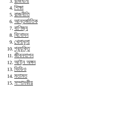
রাজধানী
শিক্ষা
রাজনীতি
আন্তর্জাতিক
বাণিজ্য
বিনোদন
খেলাধুলা
প্রযুক্তি
জীবনযাপন
আইন অঙ্গন
ভিডিও
মতামত
সম্পাদকীয়