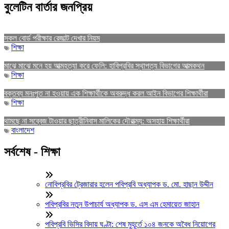
বুলেটিন বার্তার জনপ্রিয়
সকল বোর্ড পরীক্ষার রেজাল্ট দেখার নিয়ম
শিক্ষা
মাঝে মাঝে মনে হয় আত্মহত্যা করে ফেলি: হাবিপ্রবির স্থাপত্য বিভাগের আত্মকথন
শিক্ষা
বক্তব্য মনঃপুত না হওয়ায় এক শিক্ষার্থীকে অবরুদ্ধ করল আইন বিভাগের শিক্ষার্থীরা
শিক্ষা
থামছে না সব্বেজ টাওয়ার ছাত্রীনিবাস মালিকের দৌরাত্ম্য: অসহায় শিক্ষার্থীরা
বাংলাদেশ
সর্বশেষ - শিক্ষা
নোবিপ্রবির ট্রেজারার হলেন পবিপ্রবি অধ্যাপক ড. মো. হাছান উদ্দীন
পবিপ্রবির নতুন উপাচার্য অধ্যাপক ড. এস এম হেমায়েত জাহান
পবিপ্রবি ভিসির বিদায় ঘণ্টা: শেষ মুহূর্তে ১০৪ জনকে অবৈধ নিয়োগের