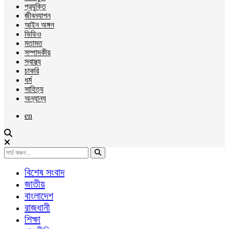
প্রযুক্তি
জীবনযাপন
আইন অঙ্গন
ভিডিও
মতামত
সম্পাদকীয়
স্বাস্থ্য
চাকরি
ধর্ম
সাহিত্য
অন্যান্য
en
বিশেষ সংবাদ
জাতীয়
বাংলাদেশ
রাজধানী
শিক্ষা