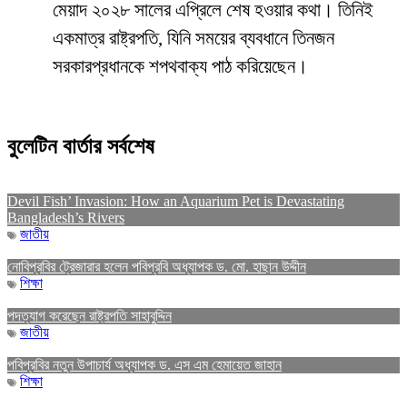
মেয়াদ ২০২৮ সালের এপ্রিলে শেষ হওয়ার কথা। তিনিই
একমাত্র রাষ্ট্রপতি, যিনি সময়ের ব্যবধানে তিনজন
সরকারপ্রধানকে শপথবাক্য পাঠ করিয়েছেন।
বুলেটিন বার্তার সর্বশেষ
Devil Fish’ Invasion: How an Aquarium Pet is Devastating
Bangladesh’s Rivers
জাতীয়
নোবিপ্রবির ট্রেজারার হলেন পবিপ্রবি অধ্যাপক ড. মো. হাছান উদ্দীন
শিক্ষা
পদত্যাগ করেছেন রাষ্ট্রপতি সাহাবুদ্দিন
জাতীয়
পবিপ্রবির নতুন উপাচার্য অধ্যাপক ড. এস এম হেমায়েত জাহান
শিক্ষা