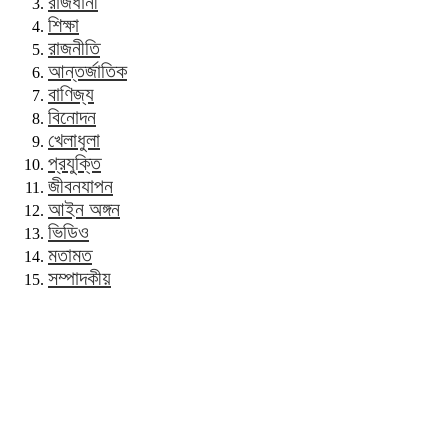
রাজধানী
শিক্ষা
রাজনীতি
আন্তর্জাতিক
বাণিজ্য
বিনোদন
খেলাধুলা
প্রযুক্তি
জীবনযাপন
আইন অঙ্গন
ভিডিও
মতামত
সম্পাদকীয়