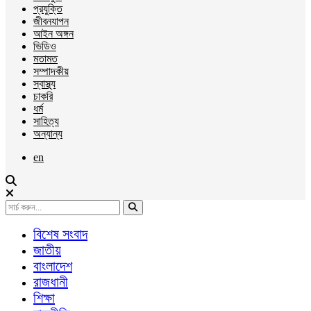
প্রযুক্তি
জীবনযাপন
আইন অঙ্গন
ভিডিও
মতামত
সম্পাদকীয়
স্বাস্থ্য
চাকরি
ধর্ম
সাহিত্য
অন্যান্য
en
বিশেষ সংবাদ
জাতীয়
বাংলাদেশ
রাজধানী
শিক্ষা