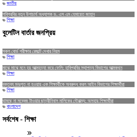
জাতীয়
পবিপ্রবির নতুন উপাচার্য অধ্যাপক ড. এস এম হেমায়েত জাহান
শিক্ষা
বুলেটিন বার্তার জনপ্রিয়
সকল বোর্ড পরীক্ষার রেজাল্ট দেখার নিয়ম
শিক্ষা
মাঝে মাঝে মনে হয় আত্মহত্যা করে ফেলি: হাবিপ্রবির স্থাপত্য বিভাগের আত্মকথন
শিক্ষা
বক্তব্য মনঃপুত না হওয়ায় এক শিক্ষার্থীকে অবরুদ্ধ করল আইন বিভাগের শিক্ষার্থীরা
শিক্ষা
থামছে না সব্বেজ টাওয়ার ছাত্রীনিবাস মালিকের দৌরাত্ম্য: অসহায় শিক্ষার্থীরা
বাংলাদেশ
সর্বশেষ - শিক্ষা