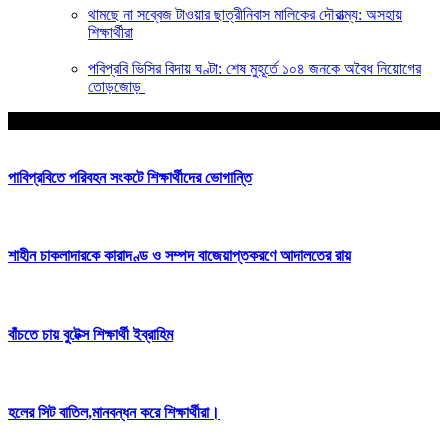
থামছে না সব্বেজ টাওয়ার ছাত্রীনিবাস মালিকের দৌরাত্ম্য: অসহায়
শিক্ষার্থীরা
পবিপ্রবি ভিসির বিদায় ঘণ্টা: শেষ মুহূর্তে ১০৪ জনকে অবৈধ নিয়োগের
তোড়জোড়
আপনার জন্য নির্বাচিত
পাবিপ্রবিতে পরিবহন সংকটে শিক্ষার্থীদের ভোগান্তি
শাহীন চাকলাদারকে কারাদণ্ড ও সম্পদ বাজেয়াপ্তকরণে আদালতের রায়
বাঁচতে চায় বুটেক্স শিক্ষার্থী ইব্রাহিম
হলের সিট বাতিল,মানবন্ধন করে শিক্ষার্থীরা।