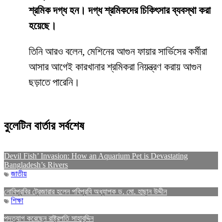
শ্রমিক দগ্ধ হন। দগ্ধ শ্রমিকদের চিকিৎসার ব্যবস্থা করা
হয়েছে।
তিনি আরও বলেন, মেশিনের আগুন ফায়ার সার্ভিসের কর্মীরা
আসার আগেই কারখানার শ্রমিকরা নিয়ন্ত্রণ করায় আগুন
ছড়াতে পারেনি।
বুলেটিন বার্তার সর্বশেষ
Devil Fish’ Invasion: How an Aquarium Pet is Devastating
Bangladesh’s Rivers
জাতীয়
নোবিপ্রবির ট্রেজারার হলেন পবিপ্রবি অধ্যাপক ড. মো. হাছান উদ্দীন
শিক্ষা
পদত্যাগ করেছেন রাষ্ট্রপতি সাহাবুদ্দিন