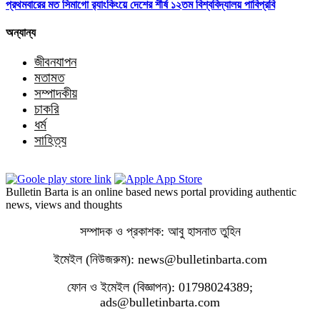
প্রথমবারের মত সিমাগো র‍্যাংকিংয়ে দেশের শীর্ষ ১২তম বিশ্ববিদ্যালয় পাবিপ্রবি
অন্যান্য
জীবনযাপন
মতামত
সম্পাদকীয়
চাকরি
ধর্ম
সাহিত্য
Bulletin Barta is an online based news portal providing authentic
news, views and thoughts
সম্পাদক ও প্রকাশক: আবু হাসনাত তুহিন
ইমেইল (নিউজরুম): news@bulletinbarta.com
ফোন ও ইমেইল (বিজ্ঞাপন): 01798024389;
ads@bulletinbarta.com