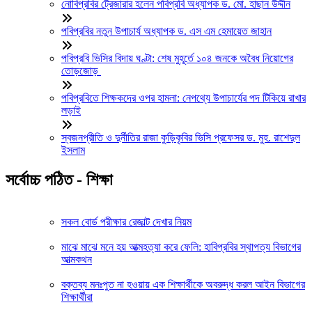
নোবিপ্রবির ট্রেজারার হলেন পবিপ্রবি অধ্যাপক ড. মো. হাছান উদ্দীন
পবিপ্রবির নতুন উপাচার্য অধ্যাপক ড. এস এম হেমায়েত জাহান
পবিপ্রবি ভিসির বিদায় ঘণ্টা: শেষ মুহূর্তে ১০৪ জনকে অবৈধ নিয়োগের
তোড়জোড়
পবিপ্রবিতে শিক্ষকদের ওপর হামলা: নেপথ্যে উপাচার্যের পদ টিকিয়ে রাখার
লড়াই
স্বজনপ্রীতি ও দুর্নীতির রাজা কুড়িকৃবির ভিসি প্রফেসর ড. মুহ. রাশেদুল
ইসলাম
সর্বোচ্চ পঠিত - শিক্ষা
সকল বোর্ড পরীক্ষার রেজাল্ট দেখার নিয়ম
মাঝে মাঝে মনে হয় আত্মহত্যা করে ফেলি: হাবিপ্রবির স্থাপত্য বিভাগের
আত্মকথন
বক্তব্য মনঃপুত না হওয়ায় এক শিক্ষার্থীকে অবরুদ্ধ করল আইন বিভাগের
শিক্ষার্থীরা