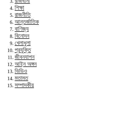
রাজধানী
শিক্ষা
রাজনীতি
আন্তর্জাতিক
বাণিজ্য
বিনোদন
খেলাধুলা
প্রযুক্তি
জীবনযাপন
আইন অঙ্গন
ভিডিও
মতামত
সম্পাদকীয়