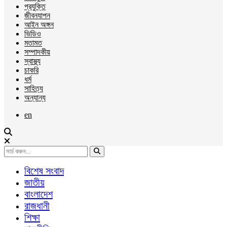
প্রযুক্তি
জীবনযাপন
আইন অঙ্গন
ভিডিও
মতামত
সম্পাদকীয়
স্বাস্থ্য
চাকরি
ধর্ম
সাহিত্য
অন্যান্য
en
বিশেষ সংবাদ
জাতীয়
বাংলাদেশ
রাজধানী
শিক্ষা