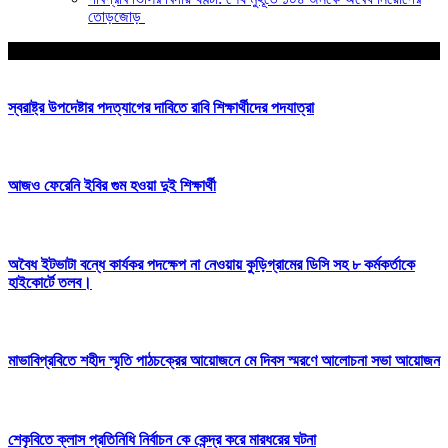
তোড়জোড়
আপনার জন্য নির্বাচিত
স্বরাষ্ট্র উপদেষ্টার পদত্যাগের দাবিতে রাবি শিক্ষার্থীদের পদযাত্রা
আজও ফেরেনি ইবির গুম হওয়া দুই শিক্ষার্থী
অবৈধ ইটভাটা বন্ধে কার্যকর পদক্ষেপ না নেওয়ায় কুড়িগ্রামের ডিসি সহ ৮ কর্মকর্তাকে
হাইকোর্টে তলব।
মাভাবিপ্রবিতে শহীদ স্মৃতি পাঠচক্রের আয়োজনে মে দিবস স্মরণে আলোচনা সভা আয়োজন
শেকৃবিতে ক্লাস প্রতিনিধি নির্বাচন কে কেন্দ্র করে মারধরের ঘটনা