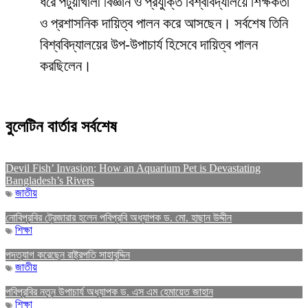
ধরে পটুয়াখালী বিজ্ঞান ও প্রযুক্তি বিশ্ববিদ্যালয়ে শিক্ষকতা
ও প্রশাসনিক দায়িত্ব পালন করে আসছেন। সর্বশেষ তিনি
বিশ্ববিদ্যালয়ের উপ-উপাচার্য হিসেবে দায়িত্ব পালন
করছিলেন।
বুলেটিন বার্তার সর্বশেষ
Devil Fish’ Invasion: How an Aquarium Pet is Devastating
Bangladesh’s Rivers
জাতীয়
নোবিপ্রবির ট্রেজারার হলেন পবিপ্রবি অধ্যাপক ড. মো. হাছান উদ্দীন
শিক্ষা
পদত্যাগ করেছেন রাষ্ট্রপতি সাহাবুদ্দিন
জাতীয়
পবিপ্রবির নতুন উপাচার্য অধ্যাপক ড. এস এম হেমায়েত জাহান
শিক্ষা