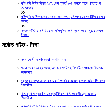
পবিপ্রবি ভিসির বিদায় ঘণ্টা: শেষ মুহূর্তে ১০৪ জনকে অবৈধ নিয়োগের
তোড়জোড়
পবিপ্রবিতে শিক্ষকদের ওপর হামলা: নেপথ্যে উপাচার্যের পদ টিকিয়ে রাখার
লড়াই
স্বজনপ্রীতি ও দুর্নীতির রাজা কুড়িকৃবির ভিসি প্রফেসর ড. মুহ. রাশেদুল
ইসলাম
সর্বোচ্চ পঠিত - শিক্ষা
সকল বোর্ড পরীক্ষার রেজাল্ট দেখার নিয়ম
মাঝে মাঝে মনে হয় আত্মহত্যা করে ফেলি: হাবিপ্রবির স্থাপত্য বিভাগের
আত্মকথন
বক্তব্য মনঃপুত না হওয়ায় এক শিক্ষার্থীকে অবরুদ্ধ করল আইন বিভাগের
শিক্ষার্থীরা
থামছে না সব্বেজ টাওয়ার ছাত্রীনিবাস মালিকের দৌরাত্ম্য: অসহায়
শিক্ষার্থীরা
পবিপ্রবি ভিসির বিদায় ঘণ্টা: শেষ মুহূর্তে ১০৪ জনকে অবৈধ নিয়োগের