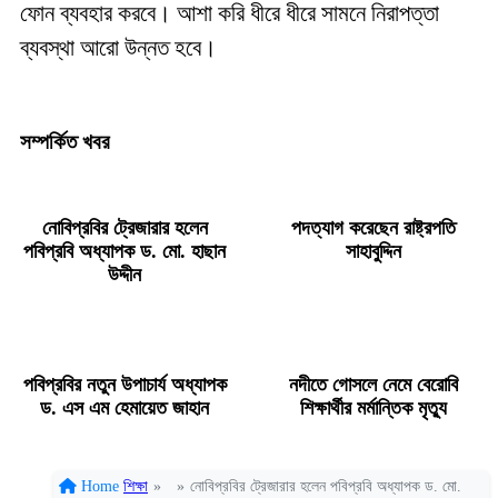
ফোন ব্যবহার করবে। আশা করি ধীরে ধীরে সামনে নিরাপত্তা
ব্যবস্থা আরো উন্নত হবে।
সম্পর্কিত খবর
নোবিপ্রবির ট্রেজারার হলেন
পদত্যাগ করেছেন রাষ্ট্রপতি
পবিপ্রবি অধ্যাপক ড. মো. হাছান
সাহাবুদ্দিন
উদ্দীন
পবিপ্রবির নতুন উপাচার্য অধ্যাপক
নদীতে গোসলে নেমে বেরোবি
ড. এস এম হেমায়েত জাহান
শিক্ষার্থীর মর্মান্তিক মৃত্যু
Home
শিক্ষা
»
»
নোবিপ্রবির ট্রেজারার হলেন পবিপ্রবি অধ্যাপক ড. মো.