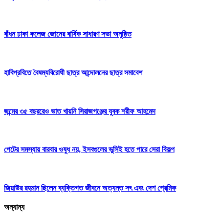
বাঁধন ঢাকা কলেজ জোনের বার্ষিক সাধারণ সভা অনুষ্ঠিত
হাবিপ্রবিতে বৈষম্যবিরোধী ছাত্র আন্দোলনের ছাত্র সমাবেশ
জন্মের ৩৫ বছররেও ভাত খায়নি সিরাজগঞ্জের যুবক শরীফ আহমেদ
পেটের সমস্যায় বারবার ওষুধ নয়, ইসবগুলের ভুসিই হতে পারে সেরা বিকল্প
জিয়াউর রহমান ছিলেন ব্যক্তিগত জীবনে অত্যন্ত সৎ এবং দেশ প্রেমিক
অন্যান্য