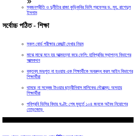
স্বজনপ্রীতি ও দুর্নীতির রাজা কুড়িকৃবির ভিসি প্রফেসর ড. মুহ. রাশেদুল
ইসলাম
সর্বোচ্চ পঠিত - শিক্ষা
সকল বোর্ড পরীক্ষার রেজাল্ট দেখার নিয়ম
মাঝে মাঝে মনে হয় আত্মহত্যা করে ফেলি: হাবিপ্রবির স্থাপত্য বিভাগের
আত্মকথন
বক্তব্য মনঃপুত না হওয়ায় এক শিক্ষার্থীকে অবরুদ্ধ করল আইন বিভাগের
শিক্ষার্থীরা
থামছে না সব্বেজ টাওয়ার ছাত্রীনিবাস মালিকের দৌরাত্ম্য: অসহায়
শিক্ষার্থীরা
পবিপ্রবি ভিসির বিদায় ঘণ্টা: শেষ মুহূর্তে ১০৪ জনকে অবৈধ নিয়োগের
তোড়জোড়
আপনার জন্য নির্বাচিত