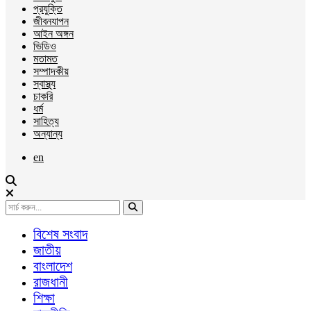
প্রযুক্তি
জীবনযাপন
আইন অঙ্গন
ভিডিও
মতামত
সম্পাদকীয়
স্বাস্থ্য
চাকরি
ধর্ম
সাহিত্য
অন্যান্য
en
বিশেষ সংবাদ
জাতীয়
বাংলাদেশ
রাজধানী
শিক্ষা