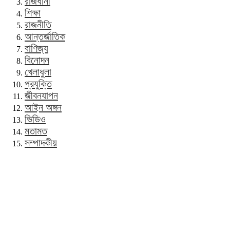
রাজধানী
শিক্ষা
রাজনীতি
আন্তর্জাতিক
বাণিজ্য
বিনোদন
খেলাধুলা
প্রযুক্তি
জীবনযাপন
আইন অঙ্গন
ভিডিও
মতামত
সম্পাদকীয়