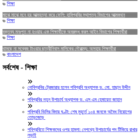
শিক্ষা
মাঝে মাঝে মনে হয় আত্মহত্যা করে ফেলি: হাবিপ্রবির স্থাপত্য বিভাগের আত্মকথন
শিক্ষা
বক্তব্য মনঃপুত না হওয়ায় এক শিক্ষার্থীকে অবরুদ্ধ করল আইন বিভাগের শিক্ষার্থীরা
শিক্ষা
থামছে না সব্বেজ টাওয়ার ছাত্রীনিবাস মালিকের দৌরাত্ম্য: অসহায় শিক্ষার্থীরা
বাংলাদেশ
সর্বশেষ - শিক্ষা
নোবিপ্রবির ট্রেজারার হলেন পবিপ্রবি অধ্যাপক ড. মো. হাছান উদ্দীন
পবিপ্রবির নতুন উপাচার্য অধ্যাপক ড. এস এম হেমায়েত জাহান
পবিপ্রবি ভিসির বিদায় ঘণ্টা: শেষ মুহূর্তে ১০৪ জনকে অবৈধ নিয়োগের
তোড়জোড়
পবিপ্রবিতে শিক্ষকদের ওপর হামলা: নেপথ্যে উপাচার্যের পদ টিকিয়ে রাখার
লড়াই