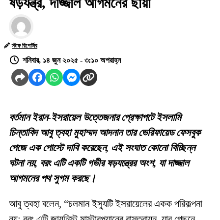
ষড়যন্ত্র, দাজ্জাল আগমনের ছায়া
স্টাফ রিপোর্টার
শনিবার, ১৪ জুন ২০২৫ - ৩:১০ অপরাহ্ন
বর্তমান ইরান-ইসরায়েল উত্তেজনার প্রেক্ষাপটে ইসলামি
চিন্তাবিদ আবু ত্বহা মুহাম্মদ আদনান তার ভেরিফায়েড ফেসবুক
পেজে এক পোস্টে দাবি করেছেন, এই সংঘাত কোনো বিচ্ছিন্ন
ঘটনা নয়, বরং এটি একটি গভীর ষড়যন্ত্রের অংশ, যা দাজ্জাল
আগমনের পথ সুগম করছে।
আবু ত্বহা বলেন, “চলমান ইস্যুটি ইসরায়েলের একক পরিকল্পনা
নয়; বরং এটি জায়নিস্ট মাস্টারপ্ল্যানের বাস্তবায়ন, যার পেছনে