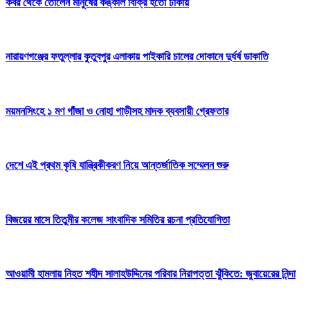
কবর থেকে তোলেন মানুষের কঙ্কাল বিক্রি হতো ঢাকায়
নারায়ণগঞ্জের ফতুল্লার কুতুবপুর এলাকায় পাইকারি চালের দোকানে দুর্ধর্ষ ডাকাতি
ময়মনসিংহে ১ মণ গাঁজা ও নোহা গাড়ীসহ মাদক ব্যবসায়ী গ্রেফতার
দেশে এই প্রথম কৃষি যান্ত্রিকীকরণ নিয়ে আন্তর্জাতিক সম্মেলন শুরু
বিজয়ের মাসে তিতুমীর কলেজ সাংবাদিক সমিতির রচনা প্রতিযোগিতা
আওয়ামী হামলায় নিহত শহীদ সালাহউদ্দিনের পরিবার নিরাপত্তা ঝুঁকিতে: জুবায়েরের নিন্দা