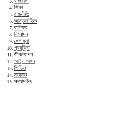
রাজধানী
শিক্ষা
রাজনীতি
আন্তর্জাতিক
বাণিজ্য
বিনোদন
খেলাধুলা
প্রযুক্তি
জীবনযাপন
আইন অঙ্গন
ভিডিও
মতামত
সম্পাদকীয়