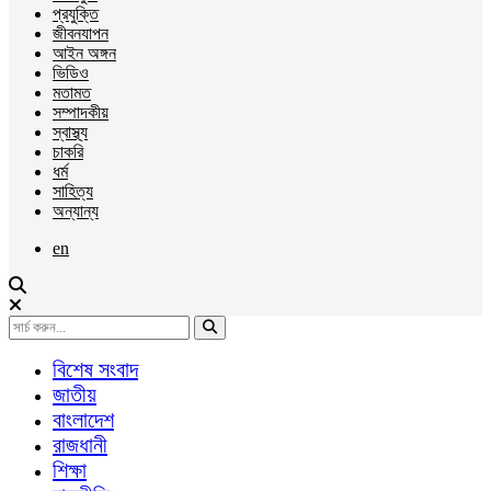
প্রযুক্তি
জীবনযাপন
আইন অঙ্গন
ভিডিও
মতামত
সম্পাদকীয়
স্বাস্থ্য
চাকরি
ধর্ম
সাহিত্য
অন্যান্য
en
বিশেষ সংবাদ
জাতীয়
বাংলাদেশ
রাজধানী
শিক্ষা