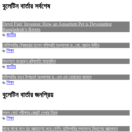
বুলেটিন বার্তার সর্বশেষ
Devil Fish’ Invasion: How an Aquarium Pet is Devastating
Bangladesh’s Rivers
জাতীয়
নোবিপ্রবির ট্রেজারার হলেন পবিপ্রবি অধ্যাপক ড. মো. হাছান উদ্দীন
শিক্ষা
পদত্যাগ করেছেন রাষ্ট্রপতি সাহাবুদ্দিন
জাতীয়
পবিপ্রবির নতুন উপাচার্য অধ্যাপক ড. এস এম হেমায়েত জাহান
শিক্ষা
বুলেটিন বার্তার জনপ্রিয়
সকল বোর্ড পরীক্ষার রেজাল্ট দেখার নিয়ম
শিক্ষা
মাঝে মাঝে মনে হয় আত্মহত্যা করে ফেলি: হাবিপ্রবির স্থাপত্য বিভাগের আত্মকথন