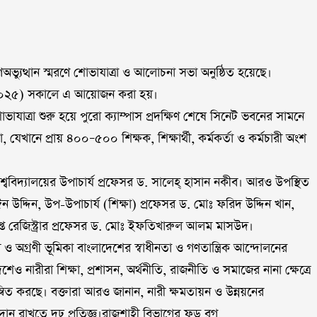
।
 গণঅভ্যুত্থান স্মরণে শোভাযাত্রা ও আলোচনা সভা অনুষ্ঠিত হয়েছে।
াই ২০২৫) সকালে এ আয়োজন করা হয়।
াত্রা শুরু হয়ে পুরো ক্যাম্পাস প্রদক্ষিণ শেষে সিনেট ভবনের সামনে
খানে প্রায় ৪০০–৫০০ শিক্ষক, শিক্ষার্থী, কর্মকর্তা ও কর্মচারী অংশ
্ববিদ্যালয়ের উপাচার্য প্রফেসর ড. সালেহ্ হাসান নকীব। আরও উপস্থিত
ন উদ্দিন, উপ-উপাচার্য (শিক্ষা) প্রফেসর ড. মোঃ ফরিদ উদ্দিন খান,
াপ্ত রেজিস্ট্রার প্রফেসর ড. মোঃ ইফতিখারুল আলম মাসউদ।
 ও অগ্রণী ভূমিকা বাংলাদেশের স্বাধীনতা ও গণতান্ত্রিক আন্দোলনের
নারীরা শিক্ষা, প্রশাসন, অর্থনীতি, রাজনীতি ও সমাজের নানা ক্ষেত্রে
ন্বিত করছে। বক্তারা আরও জানান, নারী ক্ষমতায়ন ও উন্নয়নের
অবদান রাখতে দৃঢ় প্রতিজ্ঞ।রাজশাহী বিভাগের ফুড ব্লগ