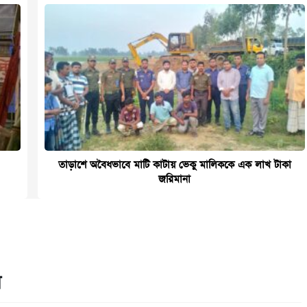
তাড়াশে অবৈধভাবে মাটি কাটায় ভেকু মালিককে এক লাখ টাকা
জরিমানা
ন